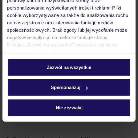
poprawy komfortu użytkowania strony oraz
personalizowania wyświetlanych treści i reklam. Pliki
cookie wykorzystywane są także do analizowania ruchu
Atrakcje
na naszej stronie oraz oferowania funkcji mediów
społecznościowych. Brak zgody lub jej wycofanie może
negatywnie wpłynąć na niektóre funkcje strony.
Ważne informacje
Klikając „Zezwól na wszystkie” wyrażasz zgodę na
umieszczenie wszystkich plików cookie. Możesz jednak
personalizować swój wybór wchodząc w zakładkę
Często zadawane pytania
„Szczegóły”
Zezwól na wszystkie
Szczegółowe informacje o plikach cookie znajdziesz
Jak zmienić uczestników/osobę zgłaszającą?
w
polityce plików cookies
oraz
polityce prywatności
.
Czy w Hotelu będzie przedstawiciel TUI?
Spersonalizuj
Na jakiej podstawie i gdzie otrzymam karty
pokładowe/bilety lotnicze?
Nie zezwalaj
Zobacz więcej