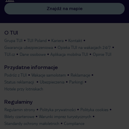
Znajdź na mapie
O TUI
Grupa TUI
TUI Poland
Kariera
Kontakt
Gwarancja ubezpieczeniowa
Opieka TUI na wakacjach 24/7
TUI.cz
Dane osobowe
Aplikacja mobilna TUI
Opinie TUI
Przydatne informacje
Podróż z TUI
Wakacje samolotem
Reklamacje
Status reklamacji
Ubezpieczenia
Parkingi
Hotele przy lotniskach
Regulaminy
Regulamin strony
Polityka prywatności
Polityka cookies
Bilety czarterowe
Warunki imprez turystycznych
Standardy ochrony małoletnich
Compliance