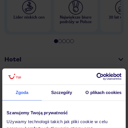
Lider niskich cen
Największe biuro
30 lat w P
podróży w Polsce
Hotel
Opinie
Zgoda
Szczegóły
O plikach cookies
Pokoje
Szanujemy Twoją prywatność
Używamy technologii takich jak pliki cookie w celu
Wyżywienie