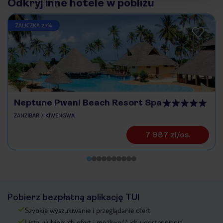
Odkryj inne hotele w pobliżu
ZALICZKA 25%
Neptune Pwani Beach Resort Spa
ZANZIBAR
KIWENGWA
7 987 zł/os.
Pobierz bezpłatną aplikację TUI
Szybkie wyszukiwanie i przeglądanie ofert
Lista ulubionych ofert i możliwość ich udostępniania