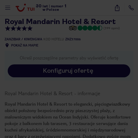
30
1
1
/
52
lat
|
numer
w Polsce
Royal Mandarin Hotel & Resort
(399 opinii)
ZANZIBAR
KIWENGWA
KOD HOTELU
ZNZ57006
POKAŻ NA MAPIE
Określ poszczególne parametry aby wyświetlić ofertę
Konfiguruj ofertę
Royal Mandarin Hotel & Resort
-
informacje
Royal Mandarin Hotel & Resort to elegancki, pięciogwiazdkowy
obiekt położony bezpośrednio przy piaszczystej plaży, z
malowniczym widokiem na Ocean Indyjski. Oferuje komfortowe
pokoje z balkonem lub tarasem, 3 restauracje serwujące dania
kuchni afrykańskiej, śródziemnomorskiej i międzynarodowej
nute
oraz 4 bary z orzeźwiającymi napojami. Dodatkowo goście mogą