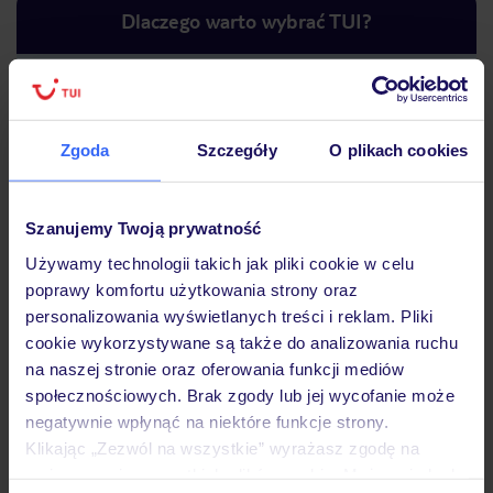
Dlaczego warto wybrać TUI?
Lider niskich cen
Największe biuro
30 lat w P
Zgoda
Szczegóły
O plikach cookies
podróży w Polsce
Szanujemy Twoją prywatność
Używamy technologii takich jak pliki cookie w celu
poprawy komfortu użytkowania strony oraz
Hotel
personalizowania wyświetlanych treści i reklam. Pliki
cookie wykorzystywane są także do analizowania ruchu
na naszej stronie oraz oferowania funkcji mediów
Pokoje
społecznościowych. Brak zgody lub jej wycofanie może
negatywnie wpłynąć na niektóre funkcje strony.
Klikając „Zezwól na wszystkie” wyrażasz zgodę na
Wyżywienie
umieszczenie wszystkich plików cookie. Możesz jednak