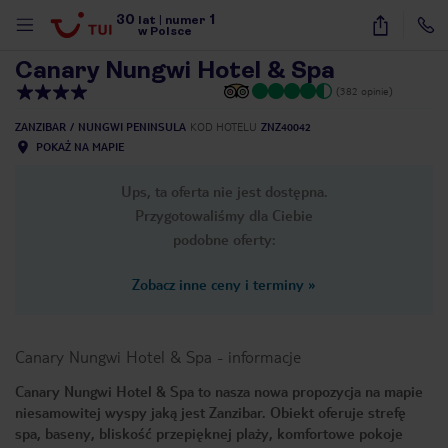
30
1
1
/
15
lat
|
numer
w Polsce
Canary Nungwi Hotel & Spa
(382 opinie)
ZANZIBAR
NUNGWI PENINSULA
KOD HOTELU
ZNZ40042
POKAŻ NA MAPIE
Ups, ta oferta nie jest dostępna.
Przygotowaliśmy dla Ciebie
podobne oferty:
Zobacz inne ceny i terminy
»
Canary Nungwi Hotel & Spa
-
informacje
Canary Nungwi Hotel & Spa to nasza nowa propozycja na mapie
niesamowitej wyspy jaką jest Zanzibar. Obiekt oferuje strefę
nute
spa, baseny, bliskość przepięknej plaży, komfortowe pokoje