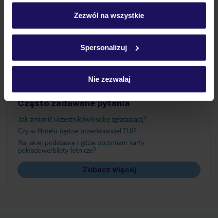
personalizować swój wybór wchodząc w zakładkę
„Szczegóły”
Zezwól na wszystkie
Atrakcje
Szczegółowe informacje o plikach cookie znajdziesz
w
polityce plików cookies
oraz
polityce prywatności
.
Spersonalizuj
Ważne informacje
Nie zezwalaj
Często zadawane pytania
Jak zmienić uczestników/osobę zgłaszającą?
Czy w Hotelu będzie przedstawiciel TUI?
Na jakiej podstawie i gdzie otrzymam karty
pokładowe/bilety lotnicze?
Zobacz więcej