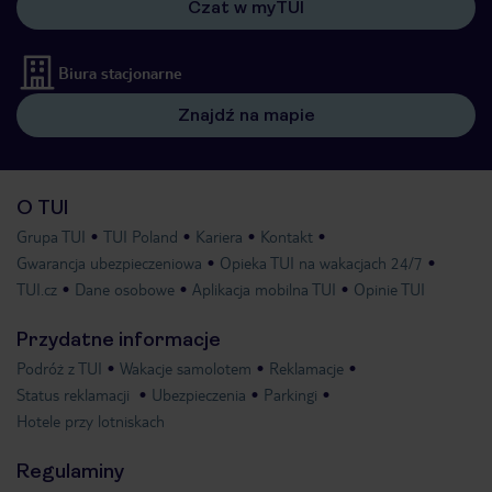
Czat w myTUI
Biura stacjonarne
Znajdź na mapie
O TUI
Grupa TUI
TUI Poland
Kariera
Kontakt
Gwarancja ubezpieczeniowa
Opieka TUI na wakacjach 24/7
TUI.cz
Dane osobowe
Aplikacja mobilna TUI
Opinie TUI
Przydatne informacje
Podróż z TUI
Wakacje samolotem
Reklamacje
Status reklamacji
Ubezpieczenia
Parkingi
Hotele przy lotniskach
Regulaminy