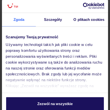
Zgoda
Szczegóły
O plikach cookies
Hotel
Szanujemy Twoją prywatność
Opinie
Używamy technologii takich jak pliki cookie w celu
poprawy komfortu użytkowania strony oraz
personalizowania wyświetlanych treści i reklam. Pliki
Pokoje
cookie wykorzystywane są także do analizowania ruchu
na naszej stronie oraz oferowania funkcji mediów
społecznościowych. Brak zgody lub jej wycofanie może
Wyżywienie
negatywnie wpłynąć na niektóre funkcje strony.
Klikając „Zezwól na wszystkie” wyrażasz zgodę na
umieszczenie wszystkich plików cookie. Możesz jednak
Atrakcje
personalizować swój wybór wchodząc w zakładkę
„Szczegóły”
Zezwól na wszystkie
Szczegółowe informacje o plikach cookie znajdziesz