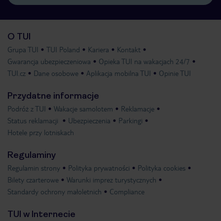
O TUI
Grupa TUI
TUI Poland
Kariera
Kontakt
Gwarancja ubezpieczeniowa
Opieka TUI na wakacjach 24/7
TUI.cz
Dane osobowe
Aplikacja mobilna TUI
Opinie TUI
Przydatne informacje
Podróż z TUI
Wakacje samolotem
Reklamacje
Status reklamacji
Ubezpieczenia
Parkingi
Hotele przy lotniskach
Regulaminy
Regulamin strony
Polityka prywatności
Polityka cookies
Bilety czarterowe
Warunki imprez turystycznych
Standardy ochrony małoletnich
Compliance
TUI w Internecie