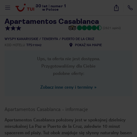
30
1
1
/
24
lat
|
numer
w Polsce
Apartamentos Casablanca
(2621 opinii)
WYSPY KANARYJSKIE
TENERYFA
PUERTO DE LA CRUZ
KOD HOTELU
TFS11042
POKAŻ NA MAPIE
Ups, ta oferta nie jest dostępna.
Przygotowaliśmy dla Ciebie
podobne oferty:
Zobacz inne ceny i terminy
»
Apartamentos Casablanca
-
informacje
Apartamentos Casablanca położony jest w spokojnej dzielnicy
mieszkalnej La Paz w Puerto de la Cruz, zaledwie 10 minut
nute
spacerem od plaży. Tuż obok znajduje się słynny naturalny basen