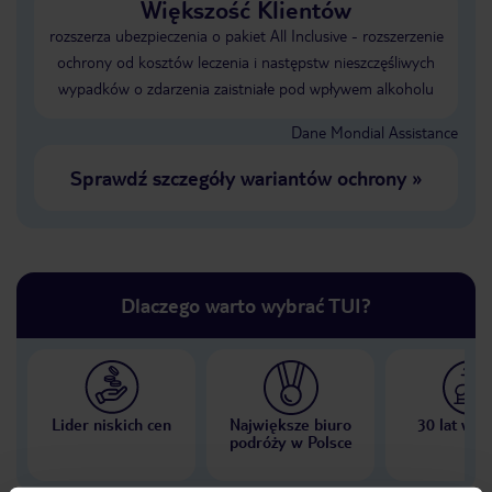
Większość Klientów
rozszerza ubezpieczenia o pakiet All Inclusive - rozszerzenie
ochrony od kosztów leczenia i następstw nieszczęśliwych
wypadków o zdarzenia zaistniałe pod wpływem alkoholu
Dane Mondial Assistance
Sprawdź szczegóły wariantów ochrony
»
Dlaczego warto wybrać TUI?
Lider niskich cen
Największe biuro
30 lat w P
podróży w Polsce