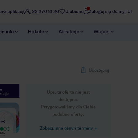
erz aplikację
22 270 31 20
Ulubione
Zaloguj się do myTUI
erunki
Hotele
Atrakcje
Więcej
Udostępnij
e
Ups, ta oferta nie jest
macje
1
/
44
dostępna.
Next slide
Przygotowaliśmy dla Ciebie
podobne oferty:
nie
)
Zobacz inne ceny i terminy
»
Wyjątkowy
rony
Ogród ładny, jedzenie ok. Reszta to
Super hotel. Mili kelnerzy z fajnym
tragedia, pokoje brudne, śmierdzi
podejściem do dzieci. Pyszne