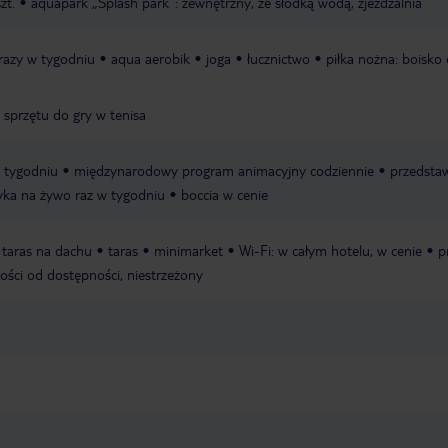
zt.
aquapark „Splash park“: zewnętrzny, ze słodką wodą, zjeżdżalnia
 razy w tygodniu
aqua aerobik
joga
łucznictwo
piłka nożna: boisko 
 sprzętu do gry w tenisa
w tygodniu
międzynarodowy program animacyjny codziennie
przedstaw
ka na żywo raz w tygodniu
boccia w cenie
taras na dachu
taras
minimarket
Wi-Fi: w całym hotelu, w cenie
p
ności od dostępności, niestrzeżony