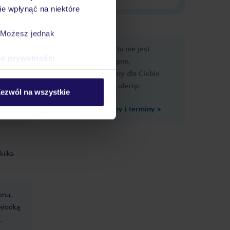
e wpłynąć na niektóre
. Możesz jednak
e
Ups, ta oferta nie jest
macje
ce prywatności
.
dostępna.
Przygotowaliśmy dla Ciebie
podobne oferty:
ezwól na wszystkie
Zobacz inne ceny i terminy
»
kilka
onu,
słodką
: