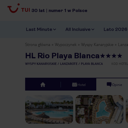
30
lat
|
numer
1
w Polsce
Last Minute
All Inclusive
Lato 2026
Strona główna
Wypoczynek
Wyspy Kanaryjskie
Lanza
HL Rio Playa Blanca
WYSPY KANARYJSKIE
LANZAROTE
PLAYA BLANCA
KOD HOTE
Hotel
Opinie
top
Previous slide