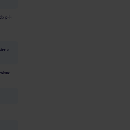
do piłki
ienia
ralnia: