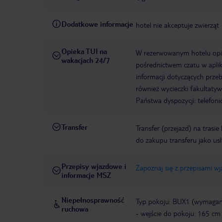
Dodatkowe informacje
hotel nie akceptuje zwierząt
Opieka TUI na
W rezerwowanym hotelu opiek
wakacjach 24/7
pośrednictwem czatu w aplik
informacji dotyczących prze
również wycieczki fakultaty
Państwa dyspozycji: telefon
Transfer
Transfer (przejazd) na trasi
do zakupu transferu jako us
Przepisy wjazdowe i
Zapoznaj się z przepisami w
informacje MSZ
Niepełnosprawność
Typ pokoju: BUX1 (wymagane
ruchowa
- wejście do pokoju: 165 cm