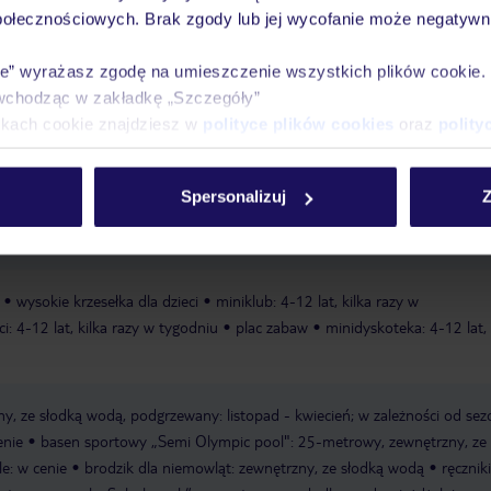
połecznościowych. Brak zgody lub jej wycofanie może negatywni
ie” wyrażasz zgodę na umieszczenie wszystkich plików cookie
Ważn
wchodząc w zakładkę „Szczegóły”
Pokoje
Wyżywienie
Atrakcje
infor
ikach cookie znajdziesz w
polityce plików cookies
oraz
polity
Spersonalizuj
Z
zczystej plaży Playa Flamingo
piaszczysta
wysokie krzesełka dla dzieci
miniklub: 4-12 lat, kilka razy w
ci: 4-12 lat, kilka razy w tygodniu
plac zabaw
minidyskoteka: 4-12 lat, 
y, ze słodką wodą, podgrzewany: listopad - kwiecień; w zależności od sez
enie
basen sportowy „Semi Olympic pool": 25-metrowy, zewnętrzny, ze 
le: w cenie
brodzik dla niemowląt: zewnętrzny, ze słodką wodą
ręczniki