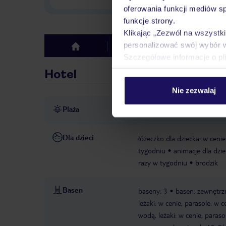
oferowania funkcji mediów s
funkcje strony.
Klikając „Zezwól na wszystk
personalizować swój wybór 
Hotel
Opinie
top
Szczegółowe informacje o pl
Hotel
Nie zezwalaj
Plaża
ok. 750 m od zatokowej pias
Dla dzieci
łóżeczko dla dziecka: w cenie
tygodniu
animacje dla dzie
razy w tygodniu
brodzik
Basen
baseny: 3
basen: zewnętrzn
leżaki: w cenie, parasole: w c
wodą, leżaki: w cenie, paraso