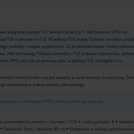
a wyłącznie poprzez TUI Service Center 24/7: telefonicznie, SMS i za
acji TUI w serwisie myTUI. W aplikacji TUI znajdą Państwo mnóstwo przy
biegu podróży i miejsca wypoczynku. Za jej pośrednictwem można rezerw
wne. Jeśli potrzebują Państwo kontaktu z TUI podczas wypoczynku, jeste
icznie, SMS-owo lub za pomocą czatu w aplikacji TUI. Szczegóły
tutaj
.
e lotnisko-hotel-lotnisko nie jest zawarty w cenie imprezy turystycznej. Za
ługi dodatkowej w trakcie procesu zakupowego.
jazdowymi i informacjami MSZ dotyczącymi kraju podróży
.
 potwierdzenie, prosimy o kontakt z TUI)
Liczba pokojów: 8
Szeroko
Szerokość drzwi - łazienka: 80 cm
Urządzenia w pokoju przystosowa