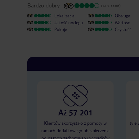
Bardzo dobry
(4273 opinie)
Lokalizacja
Obsługa
Jakość noclegu
Wartość
Pokoje
Czystość
Aż 57 201
Klientów skorzystało z pomocy w
tyle
ramach dodatkowego ubezpieczenia
od nagłych zachorowań i wypadków