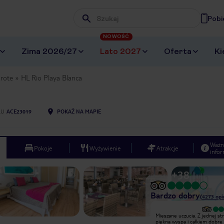
Pobi
Wpisz frazę, której szukasz
NOWOŚĆ
Zima 2026/27
Lato 2027
Oferta
Ki
rote
HL Rio Playa Blanca
LU
ACE23019
POKAŻ NA MAPIE
Ważn
Pokoje
Wyżywienie
Atrakcje
infor
+
38
Bardzo dobry
(
4273
opi
Wyjątkowy
Mieszane uczucia. Z jednej st
Dużo zabaw fajna obsługa ogólnie
piękna wyspa i całkiem dobre
spoko ale są karaluchy Barbara i