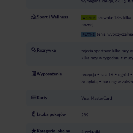
wymagana kaucja, ok. 15 €/s
Sport i Wellness
siłownia: 18+, kilka
W CENIE
nożnej
tenis: wypożyczalnia
PŁATNE
Rozrywka
zajęcia sportowe kilka razy 
kilka razy w tygodniu
muzy
Wyposażenie
recepcja
sala TV
ogród
za opłatą
parking: w zależ
Karty
Visa, MasterCard
Liczba pokojów
289
Kategoria lokalna
4 gwiazdki