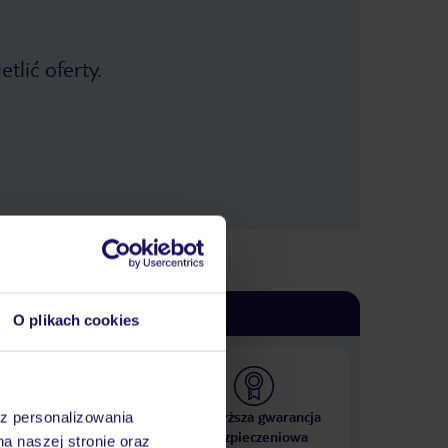
tlić oferty.
O plikach cookies
 000 hoteli w ponad 50
Najwyższa gwarancja
az personalizowania
krajach
ubezpieczeniowa
na naszej stronie oraz