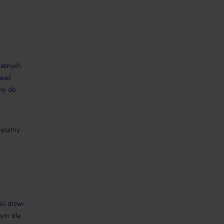
datnych
ować
śmy do
chęcamy
ść drzwi
nym dla