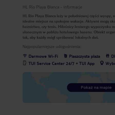
HL Rio Playa Blanca
-
informacje
HL Rio Playa Blanca leży w południowej części wyspy, 
idealne miejsce na spokojne wakacje. Aktywni mogą skor
łucznictwo, czy tenis. Miłośnicy leniwego wypoczynku ma
słonecznym w pobliżu hotelowego basenu. Obiekt organi
tak, aby każdy mógł spróbować lokalnych dań.
Najpopularniejsze udogodnienia:
Darmowe Wi-Fi
Piaszczysta plaża
Dl
TUI Service Center 24/7 + TUI App
Wybó
Pokaż na mapie