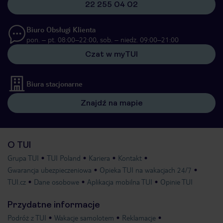
22 255 04 02
Biuro Obsługi Klienta
pon. – pt. 08:00–22:00, sob. – niedz. 09:00–21:00
Czat w myTUI
Biura stacjonarne
Znajdź na mapie
O TUI
Grupa TUI
TUI Poland
Kariera
Kontakt
Gwarancja ubezpieczeniowa
Opieka TUI na wakacjach 24/7
TUI.cz
Dane osobowe
Aplikacja mobilna TUI
Opinie TUI
Przydatne informacje
Podróż z TUI
Wakacje samolotem
Reklamacje