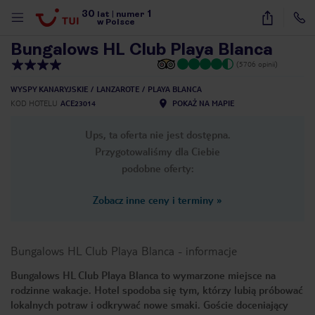
30
1
1
/
31
lat
|
numer
w Polsce
Bungalows HL Club Playa Blanca
(5706 opinii)
WYSPY KANARYJSKIE
LANZAROTE
PLAYA BLANCA
KOD HOTELU
ACE23014
POKAŻ NA MAPIE
Ups, ta oferta nie jest dostępna.
Przygotowaliśmy dla Ciebie
podobne oferty:
Zobacz inne ceny i terminy
»
Bungalows HL Club Playa Blanca
-
informacje
Bungalows HL Club Playa Blanca to wymarzone miejsce na
rodzinne wakacje. Hotel spodoba się tym, którzy lubią próbować
nute
lokalnych potraw i odkrywać nowe smaki. Goście doceniający