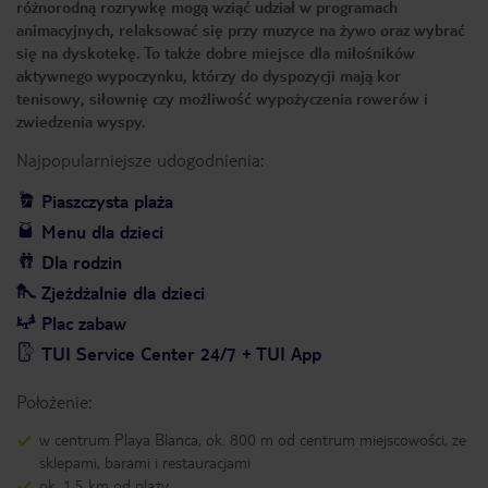
różnorodną rozrywkę mogą wziąć udział w programach
animacyjnych, relaksować się przy muzyce na żywo oraz wybrać
się na dyskotekę. To także dobre miejsce dla miłośników
aktywnego wypoczynku, którzy do dyspozycji mają kor
tenisowy, siłownię czy możliwość wypożyczenia rowerów i
zwiedzenia wyspy.
Najpopularniejsze udogodnienia:
Piaszczysta plaża
Menu dla dzieci
Dla rodzin
Zjeżdżalnie dla dzieci
Plac zabaw
TUI Service Center 24/7 + TUI App
Położenie:
w centrum Playa Blanca, ok. 800 m od centrum miejscowości, ze
sklepami, barami i restauracjami
ok. 1,5 km od plaży