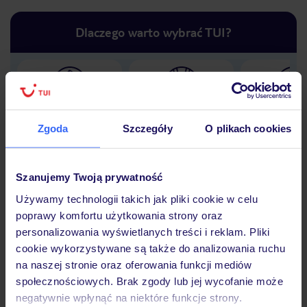
Dlaczego warto wybrać TUI?
Lider niskich cen
Największe biuro
30 lat w P
podróży w Polsce
Zgoda
Szczegóły
O plikach cookies
Szanujemy Twoją prywatność
Używamy technologii takich jak pliki cookie w celu
Hotel
poprawy komfortu użytkowania strony oraz
personalizowania wyświetlanych treści i reklam. Pliki
cookie wykorzystywane są także do analizowania ruchu
Opinie
na naszej stronie oraz oferowania funkcji mediów
społecznościowych. Brak zgody lub jej wycofanie może
negatywnie wpłynąć na niektóre funkcje strony.