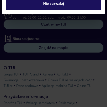
22 255 04 02
Nie zezwalaj
Biuro Obsługi Klienta
pon. – pt. 08:00–22:00, sob. – niedz. 09:00–21:00
Czat w myTUI
Biura stacjonarne
Znajdź na mapie
O TUI
Grupa TUI
TUI Poland
Kariera
Kontakt
Gwarancja ubezpieczeniowa
Opieka TUI na wakacjach 24/7
TUI.cz
Dane osobowe
Aplikacja mobilna TUI
Opinie TUI
Przydatne informacje
Podróż z TUI
Wakacje samolotem
Reklamacje