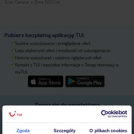
Gran Canaria
Zima 2025/26
Pobierz bezpłatną aplikację TUI
Szybkie wyszukiwanie i przeglądanie ofert
Lista ulubionych ofert i możliwość ich udostępniania
Historia wyszukiwań i ostatnio oglądanych ofert
Kontakt z TUI i wszystkie informacje o Twojej rezerwacji w
myTUI
Zapisz się do newslettera
IMIĘ*
Zgoda
Szczegóły
O plikach cookies
E-MAIL*