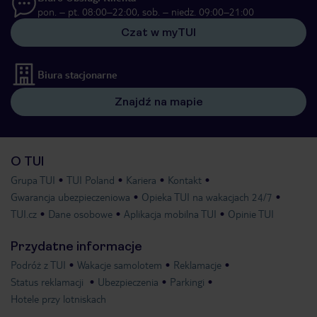
pon. – pt. 08:00–22:00, sob. – niedz. 09:00–21:00
Czat w myTUI
Biura stacjonarne
Znajdź na mapie
O TUI
Grupa TUI
TUI Poland
Kariera
Kontakt
Gwarancja ubezpieczeniowa
Opieka TUI na wakacjach 24/7
TUI.cz
Dane osobowe
Aplikacja mobilna TUI
Opinie TUI
Przydatne informacje
Podróż z TUI
Wakacje samolotem
Reklamacje
Status reklamacji
Ubezpieczenia
Parkingi
Hotele przy lotniskach