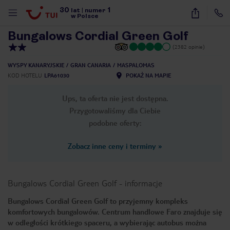
30
1
1
/
35
lat
|
numer
w Polsce
Bungalows Cordial Green Golf
(2382 opinie)
WYSPY KANARYJSKIE
GRAN CANARIA
MASPALOMAS
KOD HOTELU
LPA61030
POKAŻ NA MAPIE
Ups, ta oferta nie jest dostępna.
Przygotowaliśmy dla Ciebie
podobne oferty:
Zobacz inne ceny i terminy
»
Bungalows Cordial Green Golf
-
informacje
Bungalows Cordial Green Golf to przyjemny kompleks
komfortowych bungalowów. Centrum handlowe Faro znajduje się
nute
w odległości krótkiego spaceru, a wybierając autobus można