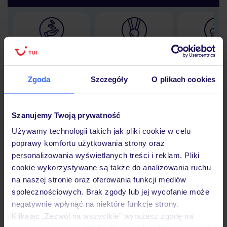
Lider niskich cen
Największe biuro
30 lat w P
podróży w Polsce
Zgoda
Szczegóły
O plikach cookies
Szanujemy Twoją prywatność
Hotel
Używamy technologii takich jak pliki cookie w celu
poprawy komfortu użytkowania strony oraz
personalizowania wyświetlanych treści i reklam. Pliki
Opinie
cookie wykorzystywane są także do analizowania ruchu
na naszej stronie oraz oferowania funkcji mediów
społecznościowych. Brak zgody lub jej wycofanie może
Pokoje
negatywnie wpłynąć na niektóre funkcje strony.
Klikając „Zezwól na wszystkie” wyrażasz zgodę na