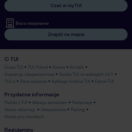
Czat w myTUI
Biura stacjonarne
Znajdź na mapie
O TUI
Grupa TUI
TUI Poland
Kariera
Kontakt
Gwarancja ubezpieczeniowa
Opieka TUI na wakacjach 24/7
TUI.cz
Dane osobowe
Aplikacja mobilna TUI
Opinie TUI
Przydatne informacje
Podróż z TUI
Wakacje samolotem
Reklamacje
Status reklamacji
Ubezpieczenia
Parkingi
Hotele przy lotniskach
Regulaminy