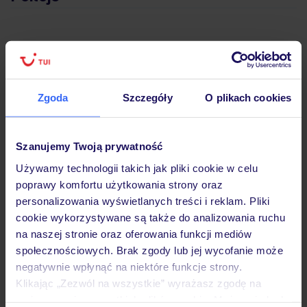
Wyżywienie
Atrakcje
Zgoda
Szczegóły
O plikach cookies
Ważne informacje
Szanujemy Twoją prywatność
Używamy technologii takich jak pliki cookie w celu
poprawy komfortu użytkowania strony oraz
personalizowania wyświetlanych treści i reklam. Pliki
Często zadawane pytania
cookie wykorzystywane są także do analizowania ruchu
Jak zmienić uczestników/osobę zgłaszającą?
na naszej stronie oraz oferowania funkcji mediów
Czy w Hotelu będzie przedstawiciel TUI?
społecznościowych. Brak zgody lub jej wycofanie może
Na jakiej podstawie i gdzie otrzymam karty
negatywnie wpłynąć na niektóre funkcje strony.
pokładowe/bilety lotnicze?
Klikając „Zezwól na wszystkie” wyrażasz zgodę na
umieszczenie wszystkich plików cookie. Możesz jednak
Zobacz więcej