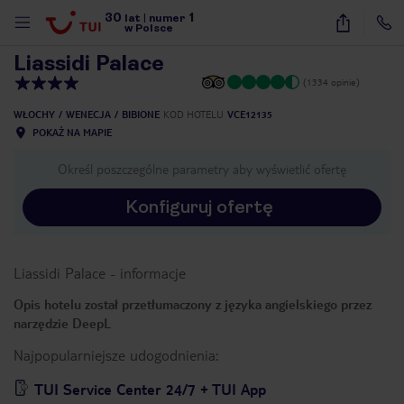
30
1
1
/
50
lat
|
numer
w Polsce
Liassidi Palace
(1334 opinie)
WŁOCHY
WENECJA
BIBIONE
KOD HOTELU
VCE12135
POKAŻ NA MAPIE
Określ poszczególne parametry aby wyświetlić ofertę
Konfiguruj ofertę
Liassidi Palace
-
informacje
Opis hotelu został przetłumaczony z języka angielskiego przez
narzędzie DeepL
Najpopularniejsze udogodnienia:
nute
TUI Service Center 24/7 + TUI App