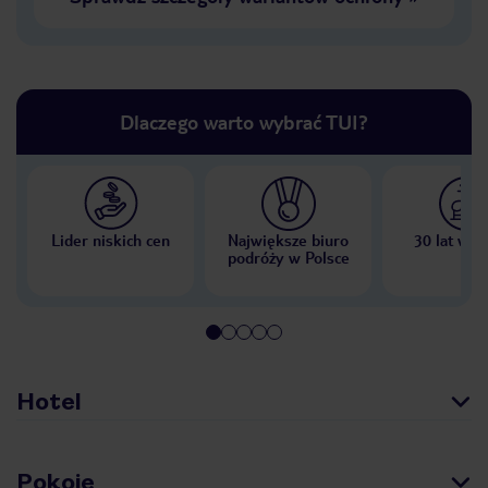
Dlaczego warto wybrać TUI?
Lider niskich cen
Największe biuro
30 lat w P
podróży w Polsce
Hotel
Pokoje