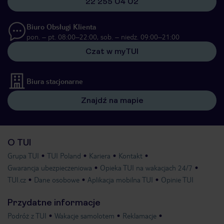
22 255 04 02
Biuro Obsługi Klienta
pon. – pt. 08:00–22:00, sob. – niedz. 09:00–21:00
Czat w myTUI
Biura stacjonarne
Znajdź na mapie
O TUI
Grupa TUI
TUI Poland
Kariera
Kontakt
Gwarancja ubezpieczeniowa
Opieka TUI na wakacjach 24/7
TUI.cz
Dane osobowe
Aplikacja mobilna TUI
Opinie TUI
Przydatne informacje
Podróż z TUI
Wakacje samolotem
Reklamacje