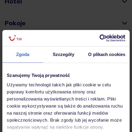
Hotel
Pokoje
Wyżywienie
Zgoda
Szczegóły
O plikach cookies
Atrakcje
Szanujemy Twoją prywatność
Używamy technologii takich jak pliki cookie w celu
Ważne informacje
poprawy komfortu użytkowania strony oraz
personalizowania wyświetlanych treści i reklam. Pliki
cookie wykorzystywane są także do analizowania ruchu
na naszej stronie oraz oferowania funkcji mediów
Często zadawane pytania
społecznościowych. Brak zgody lub jej wycofanie może
Jak zmienić uczestników/osobę zgłaszającą?
negatywnie wpłynąć na niektóre funkcje strony.
Czy w Hotelu będzie przedstawiciel TUI?