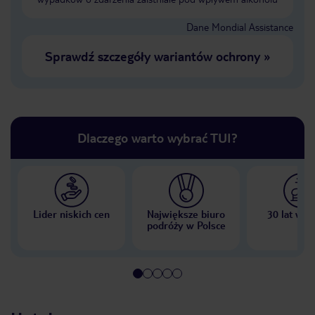
Dane Mondial Assistance
Sprawdź szczegóły wariantów ochrony
»
Dlaczego warto wybrać TUI?
Lider niskich cen
Największe biuro
30 lat w P
podróży w Polsce