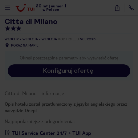
30
1
1
/
17
lat
|
numer
w Polsce
Citta di Milano
WŁOCHY
WENECJA
WENECJA
KOD HOTELU
VCE12290
POKAŻ NA MAPIE
Określ poszczególne parametry aby wyświetlić ofertę
Konfiguruj ofertę
Citta di Milano
-
informacje
Opis hotelu został przetłumaczony z języka angielskiego przez
narzędzie DeepL
Najpopularniejsze udogodnienia:
nute
TUI Service Center 24/7 + TUI App