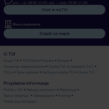
pon. – pt. 08:00–22:00, sob. – niedz. 09:00–21:00
Czat w myTUI
Biura stacjonarne
Znajdź na mapie
O TUI
Grupa TUI
TUI Poland
Kariera
Kontakt
Gwarancja ubezpieczeniowa
Opieka TUI na wakacjach 24/7
TUI.cz
Dane osobowe
Aplikacja mobilna TUI
Opinie TUI
Przydatne informacje
Podróż z TUI
Wakacje samolotem
Reklamacje
Status reklamacji
Ubezpieczenia
Parkingi
Hotele przy lotniskach