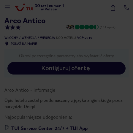
30
1
1
/
25
lat
|
numer
w Polsce
Arco Antico
(181 opinii)
WŁOCHY
WENECJA
WENECJA
KOD HOTELU
VCE12315
POKAŻ NA MAPIE
Określ poszczególne parametry aby wyświetlić ofertę
Konfiguruj ofertę
Arco Antico
-
informacje
Opis hotelu został przetłumaczony z języka angielskiego przez
narzędzie DeepL
Najpopularniejsze udogodnienia:
nute
TUI Service Center 24/7 + TUI App