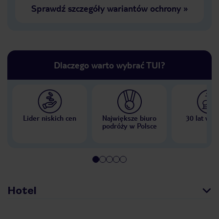
Sprawdź szczegóły wariantów ochrony
»
Dlaczego warto wybrać TUI?
Lider niskich cen
Największe biuro
30 lat w P
podróży w Polsce
Hotel