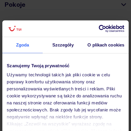
Pokoje
Wyżywienie
Zgoda
Szczegóły
O plikach cookies
Atrakcje
Szanujemy Twoją prywatność
Ważne informacje
Używamy technologii takich jak pliki cookie w celu
poprawy komfortu użytkowania strony oraz
personalizowania wyświetlanych treści i reklam. Pliki
Często zadawane pytania
cookie wykorzystywane są także do analizowania ruchu
na naszej stronie oraz oferowania funkcji mediów
Jak zmienić uczestników/osobę zgłaszającą?
społecznościowych. Brak zgody lub jej wycofanie może
Czy w Hotelu będzie przedstawiciel TUI?
negatywnie wpłynąć na niektóre funkcje strony.
Na jakiej podstawie i gdzie otrzymam karty
pokładowe/bilety lotnicze?
Klikając „Zezwól na wszystkie” wyrażasz zgodę na
umieszczenie wszystkich plików cookie. Możesz jednak