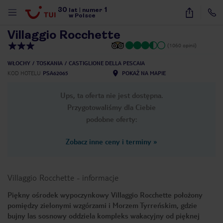
30
1
1
/
58
lat
|
numer
w Polsce
Villaggio Rocchette
(1060 opinii)
WŁOCHY
TOSKANIA
CASTIGLIONE DELLA PESCAIA
KOD HOTELU
PSA62065
POKAŻ NA MAPIE
Ups, ta oferta nie jest dostępna.
Przygotowaliśmy dla Ciebie
podobne oferty:
Zobacz inne ceny i terminy
»
Villaggio Rocchette
-
informacje
Piękny ośrodek wypoczynkowy Villaggio Rocchette położony
pomiędzy zielonymi wzgórzami i Morzem Tyrreńskim, gdzie
nute
bujny las sosnowy oddziela kompleks wakacyjny od pięknej