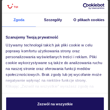
Lider niskich cen
Największe biuro
30 lat w P
podróży w Polsce
Zgoda
Szczegóły
O plikach cookies
Szanujemy Twoją prywatność
Hotel
Używamy technologii takich jak pliki cookie w celu
poprawy komfortu użytkowania strony oraz
personalizowania wyświetlanych treści i reklam. Pliki
Pokoje
cookie wykorzystywane są także do analizowania ruchu
na naszej stronie oraz oferowania funkcji mediów
społecznościowych. Brak zgody lub jej wycofanie może
Wyżywienie
negatywnie wpłynąć na niektóre funkcje strony.
Klikając „Zezwól na wszystkie” wyrażasz zgodę na
umieszczenie wszystkich plików cookie. Możesz jednak
Atrakcje
personalizować swój wybór wchodząc w zakładkę
„Szczegóły”
Zezwól na wszystkie
Szczegółowe informacje o plikach cookie znajdziesz