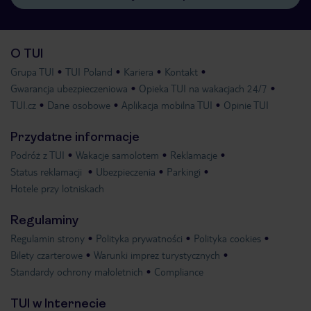
O TUI
Grupa TUI
TUI Poland
Kariera
Kontakt
Gwarancja ubezpieczeniowa
Opieka TUI na wakacjach 24/7
TUI.cz
Dane osobowe
Aplikacja mobilna TUI
Opinie TUI
Przydatne informacje
Podróż z TUI
Wakacje samolotem
Reklamacje
Status reklamacji
Ubezpieczenia
Parkingi
Hotele przy lotniskach
Regulaminy
Regulamin strony
Polityka prywatności
Polityka cookies
Bilety czarterowe
Warunki imprez turystycznych
Standardy ochrony małoletnich
Compliance
TUI w Internecie