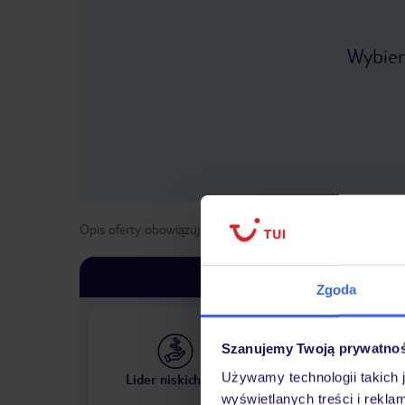
Wybier
Opis oferty obowiązuje dla wyjazdów w terminie
od
1 kwie
Zgoda
Szanujemy Twoją prywatno
Największe biuro podr
Używamy technologii takich 
Lider niskich cen
w Polsce
wyświetlanych treści i rekla