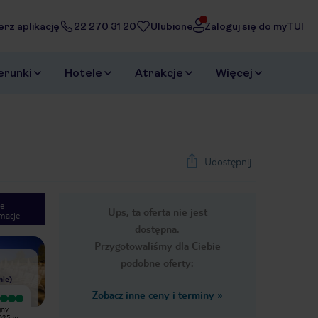
erz aplikację
22 270 31 20
Ulubione
Zaloguj się do myTUI
erunki
Hotele
Atrakcje
Więcej
Udostępnij
e
Ups, ta oferta nie jest
macje
1
/
30
dostępna.
Next slide
Przygotowaliśmy dla Ciebie
podobne oferty:
nie
)
Zobacz inne ceny i terminy
»
Wyjątkowy
Wyjątkowy
jny
Polecam Park Albatros w 100%.
Doskonały pobyt zapamiętamy do
2025 w
Kamping bardzo ładny, zadbany,
końca życia. Bardzo czyściutko,