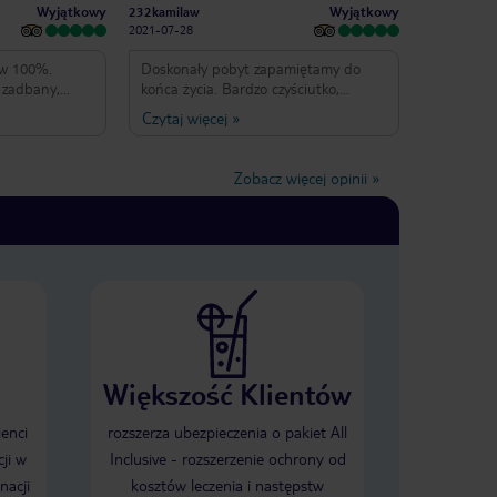
Wyjątkowy
Wyjątkowy
232kamilaw
2021-07-28
 w 100%.
Doskonały pobyt zapamiętamy do
 zadbany,
końca życia. Bardzo czyściutko,
wszyscy przemili a w szczególności
Czytaj więcej
»
ekipa przy basenie. Wielkie serce dla
a i
Monici Piana i Damiano Ferarri . Mam
rowadząca
nadzieje ze dobrze zapamiętałam
Zobacz więcej opinii
»
nazwiska. Naprawdę przykładali się do
a i spokiój.
swojej pracy. Szczerze polecam i mam
nadzieje do zobaczenia . Wszystko w
superlatywach. Nie ma się do czego
przyczepić.
Większość Klientów
ienci
rozszerza ubezpieczenia o pakiet All
ji w
Inclusive - rozszerzenie ochrony od
nacji
kosztów leczenia i następstw