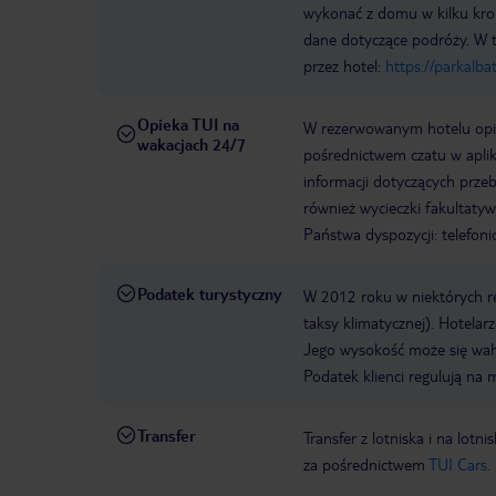
wykonać z domu w kilku krok
dane dotyczące podróży. W 
przez hotel:
https://parkalb
Opieka TUI na
W rezerwowanym hotelu opiek
wakacjach 24/7
pośrednictwem czatu w aplik
informacji dotyczących prze
również wycieczki fakultaty
Państwa dyspozycji: telefon
Podatek turystyczny
W 2012 roku w niektórych 
taksy klimatycznej). Hotelar
Jego wysokość może się waha
Podatek klienci regulują na 
Transfer
Transfer z lotniska i na l
za pośrednictwem
TUI Cars.