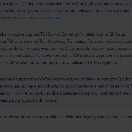
ach, już na 7 dni przed przyjazdem. Potrzebny będzie numer rezerwacji T
tym celu prosimy skorzystać z linku do zameldowania online udostępnion
atros.huopenair.com/web-checkin#!/
a wyłącznie poprzez TUI Service Center 24/7: telefonicznie, SMS i za
acji TUI w serwisie myTUI. W aplikacji TUI znajdą Państwo mnóstwo przy
biegu podróży i miejsca wypoczynku. Za jej pośrednictwem można rezerw
wne. Jeśli potrzebują Państwo kontaktu z TUI podczas wypoczynku, jeste
icznie, SMS-owo lub za pomocą czatu w aplikacji TUI. Szczegóły
tutaj
.
regionach turystycznych Włoch wprowadzono podatek turystyczny (podo
ze decydują, czy będą go pobierać od swoich gości i nie jest on zależny od 
ć od 1 do 7 € od osoby za dzień, zależnie od regionu i standardu hotelu
miejscu po przyjeździe do hotelu.
otnisko odbywa się we własnym zakresie. Rekomendujemy wypożyczenie sa