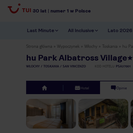
30
lat
|
numer
1
w Polsce
Last Minute
All Inclusive
Lato 2026
Strona główna
Wypoczynek
Włochy
Toskania
hu Pa
hu Park Albatross Village
WŁOCHY
TOSKANIA
SAN VINCENZO
KOD HOTELU
PSA37001
Hotel
Opinie
top
Previous slide