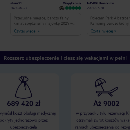
Wyjątkowy
atem31
N4580FBmarcinw
2025-07-27
2021-07-28
Przecudne miejsce, bardzo fajny
Polecam Park Albatros
klimat spędziliśmy majówkę 2025 w
Kamping bardzo ładny,
naprawdę przystępnej cenie, faje
super domki i baseny. W
Czytaj więcej
»
Czytaj więcej
»
restauracje food trucki, zespół
szczególności chcę pochwalić atrakcje
basenów, co zasługuje na mega
przy basenie-rowerki itp. Super mił
wyróżnienie bardzo czyste i ogromne
uśmiechnięta grupa p
sanitariaty(toalety oraz prysznice)
aerobik. ( Monika Piana ,Damiano …)
póki co nigdy i nigdzie nie spotkałem
😀😙 Rodzinna atmosfer
Rozszerz ubezpieczenie i ciesz się wakacjami w pełni
takiej dbałości o czystość
689 420 zł
Aż 9002
 wyniósł koszt obsługi medycznej
w przypadku tylu rezerwacji Kl
pokryty jednorazowo przez
otrzymali zwrot kosztów wakac
ubezpieczyciela
ramach ubezpieczenia od rezyg