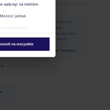
e wpłynąć na niektóre
. Możesz jednak
e
Ups, ta oferta nie jest
macje
dostępna.
ce prywatności
.
Przygotowaliśmy dla Ciebie
podobne oferty:
ezwól na wszystkie
Zobacz inne ceny i terminy
»
: w
 w