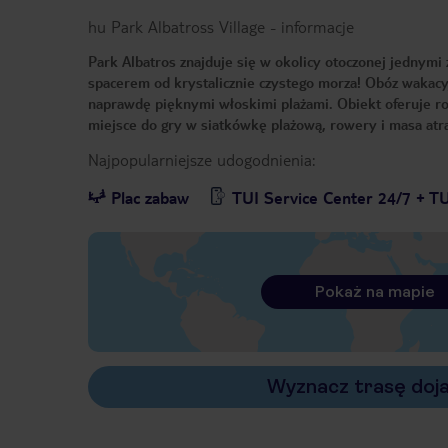
hu Park Albatross Village
-
informacje
Park Albatros znajduje się w okolicy otoczonej jednymi 
spacerem od krystalicznie czystego morza! Obóz wakacy
naprawdę pięknymi włoskimi plażami. Obiekt oferuje ro
miejsce do gry w siatkówkę plażową, rowery i masa atrak
Najpopularniejsze udogodnienia:
Plac zabaw
TUI Service Center 24/7 + T
Pokaż na mapie
Wyznacz trasę doj