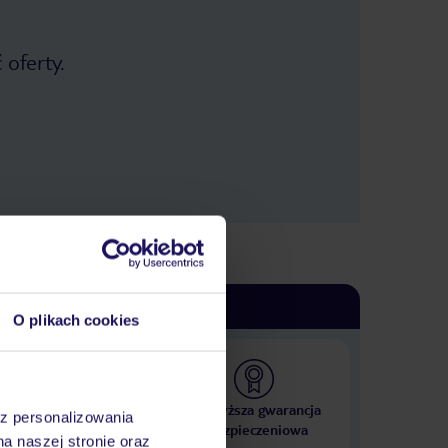
 oferty.
O plikach cookies
 000 hoteli w ponad 50
Najwyższa gwarancja
az personalizowania
krajach
ubezpieczeniowa
na naszej stronie oraz