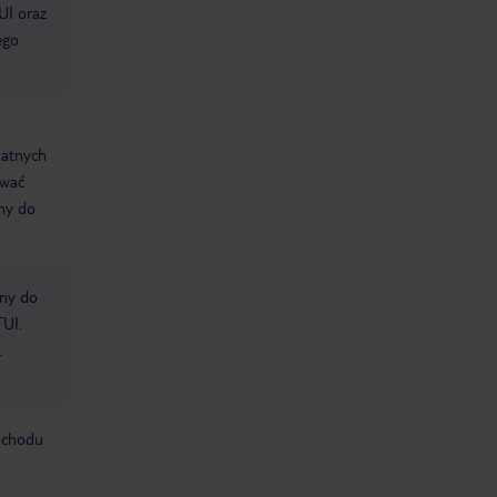
UI oraz
ego
datnych
ować
śmy do
bny do
TUI.
.
mochodu