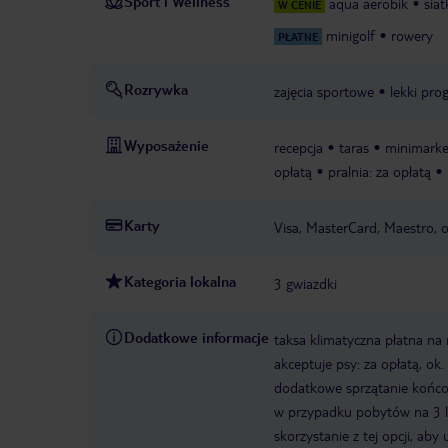
Sport i Wellness
aqua aerobik
sia
W CENIE
minigolf
rowery
PŁATNE
Rozrywka
zajęcia sportowe
lekki pr
Wyposażenie
recepcja
taras
minimarke
opłatą
pralnia: za opłatą
Karty
Visa, MasterCard, Maestro,
Kategoria lokalna
3 gwiazdki
Dodatkowe informacje
taksa klimatyczna płatna na 
akceptuje psy: za opłatą, o
dodatkowe sprzątanie końco
w przypadku pobytów na 3 l
skorzystanie z tej opcji, a