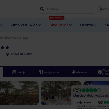
Pobi
Wpisz frazę, której szukasz
NOWOŚĆ
Zima 2026/27
Lato 2027
Oferta
Ki
rk Albatross Village
POKAŻ NA MAPIE
Ważn
Pokoje
Wyżywienie
Atrakcje
infor
+
24
Bardzo dobry
(
2922
opi
Wyjątkowy
Wyjątkowy
Wróciliśmy zadowoleni. Plaża dla
Przecudne miejsce, bardzo fa
psów w pobliżu była atutem.
klimat spędziliśmy majówkę 