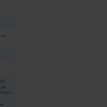
, za
otel
jest
 70,00 €
nie