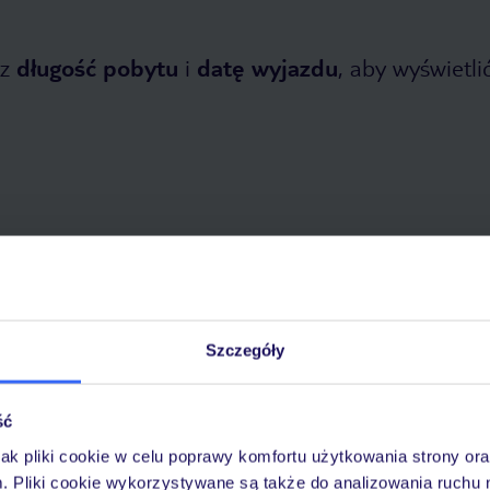
z
długość pobytu
i
datę wyjazdu
, aby wyświetlić
tnia 2026
do
31 października 2026
Dlaczego warto wybrać TUI?
Szczegóły
ść
óży
Tylko u nas opieka na
10
jak pliki cookie w celu poprawy komfortu użytkowania strony or
30 lat w Polsce
wakacjach 24/7
m. Pliki cookie wykorzystywane są także do analizowania ruchu 