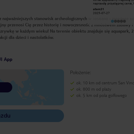
Kompleks basenów bardzo
naprawdę przystępnej cenie, 
atrakcyjny. Liczyłam na lepszą
restauracje food trucki, zespó
Katarzyna W
atem31
informację o atrakcjach ze strony
basenów, co zasługuje na me
2020-03-05
2025-07-27
obsługi. Super zaopatrzony sklep.
wyróżnienie bardzo czyste i
z najważniejszych stanowisk archeologicznych w Toskanii i zaledwie ki
Plaże trochę daleko na wędrówki z
ogromne sanitariaty(toalety o
dzieckiem w upale, ale wykonalne.
prysznice) póki co nigdy i nigdzie nie
jny przenosi Cię przez historię i nowoczesność z mnóstwem zabawy i
Można wypożyczyć rower lub inny
spotkałem takiej dbałości o c
'pojazd'.
zrywkę w każdym wieku! Na terenie obiektu znajduje się aquapark, 2
cji dla dzieci i nastolatków.
UI App
Położenie:
ok. 10 km od centrum San Vin
ok. 800 m od plaży
ok. 5 km od pola golfowego
azdu