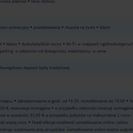
tkówka plażowa
tenis stołowy
ogram animacyjny
przedstawienia
muzyka na żywo
bilard
t
lekarz
dyskoteka/klub nocny
Wi-Fi: w miejscach ogólnodostępnych
parking: w zależności od dostępności, niestrzeżony: w cenie
 obowiązkowy depozyt karty kredytowej
miejscu
zakwaterowanie w godz. od 16:30, wymeldowanie do 10:00
h
k. 20 €, rezerwacja wymagana
w przypadku obecności zwierząt wymagane 
we w wysokości 35,00 € w przypadku pobytów na maksymalnie 2 noce i
ub więcej nocy.
Hotel oferuje możliwość zameldowania online i zaleca
by uniknąć oczekiwania przy przyjeździe. Zameldowanie online można wygod