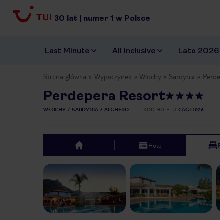
30
lat
|
numer
1
w Polsce
Last Minute
All Inclusive
Lato 2026
Strona główna
Wypoczynek
Włochy
Sardynia
Perde
Perdepera Resort
WŁOCHY
SARDYNIA
ALGHERO
KOD HOTELU
CAG14026
Hotel
top
Previous slide