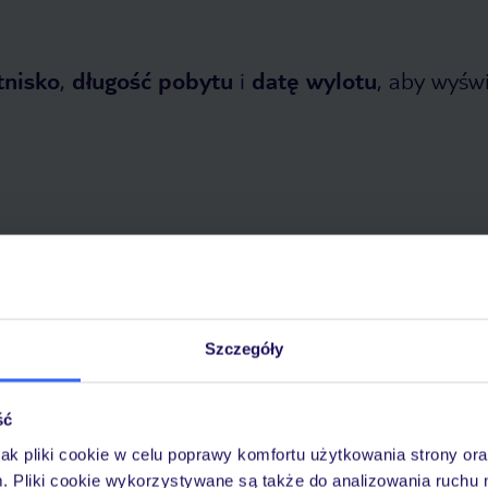
tnisko
,
długość pobytu
i
datę wylotu
, aby wyświe
tnia 2026
do
31 października 2026
Dlaczego warto wybrać TUI?
Szczegóły
ść
jak pliki cookie w celu poprawy komfortu użytkowania strony or
óży
Tylko u nas opieka na
10
30 lat w Polsce
wakacjach 24/7
m. Pliki cookie wykorzystywane są także do analizowania ruchu 