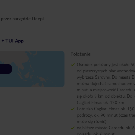
o przez narzędzie DeepL
7 + TUI App
Położenie:
Ośrodek położony jest około 5
od piaszczystych plaż wschodni
wybrzeża Sardynii. Do miasta B
można dojechać samochodem w
minut, a miejscowość Cardedu 
się około 5 km od obiektu. Do l
Cagliari Elmas ok. 130 km.
Lotnisko Cagliari Elmas ok. 130
podróży: ok. 90 minut (czas tra
może się różnić).
najbliższe miasto Cardedu ok. 6
dojazdu: ok. 6 minut