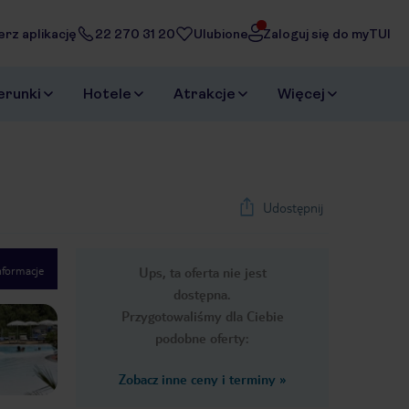
erz aplikację
22 270 31 20
Ulubione
Zaloguj się do myTUI
erunki
Hotele
Atrakcje
Więcej
Udostępnij
nformacje
Ups, ta oferta nie jest
1
/
76
dostępna.
Next slide
Przygotowaliśmy dla Ciebie
podobne oferty:
Zobacz inne ceny i terminy
»