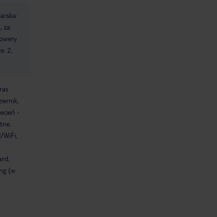
larska:
, za
rowery
e: 2,
ras
iernik,
ecień -
tne,
/WiFi,
ard,
ng (w
a