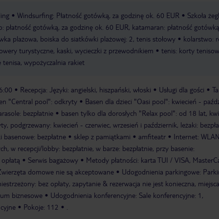
ing
Windsurfing: Płatność gotówką, za godzinę ok. 60 EUR
Szkoła żeg
o: płatność gotówką, za godzinę ok. 60 EUR, katamaran: płatność gotówką
wka plażowa, boiska do siatkówki plażowej: 2, tenis stołowy
kolarstwo: 
owery turystyczne, kaski, wycieczki z przewodnikiem
tenis: korty tenisow
e tenisa, wypożyczalnia rakiet
6:00
Recepcja: Języki: angielski, hiszpański, włoski
Usługi dla gości
Ta
en "Central pool": odkryty
Basen dla dzieci "Oasi pool": kwiecień - paźdz
arasole: bezpłatnie
basen tylko dla dorosłych "Relax pool": od 18 lat, kwi
ty, podgrzewany: kwiecień - czerwiec, wrzesień i październik, leżaki: bezpła
ki basenowe: bezpłatne
sklep z pamiątkami
amfiteatr
Internet: WLAN
, w recepcji/lobby: bezpłatnie, w barze: bezpłatnie, przy basenie:
a opłatą
Serwis bagażowy
Metody płatności: karta TUI / VISA, MasterC
Zwierzęta domowe nie są akceptowane
Udogodnienia parkingowe: Parki
iestrzeżony: bez opłaty, zapytanie & rezerwacja nie jest konieczna, miejsc
rum biznesowe
Udogodnienia konferencyjne: Sale konferencyjne: 1,
cyjne
Pokoje: 112
.