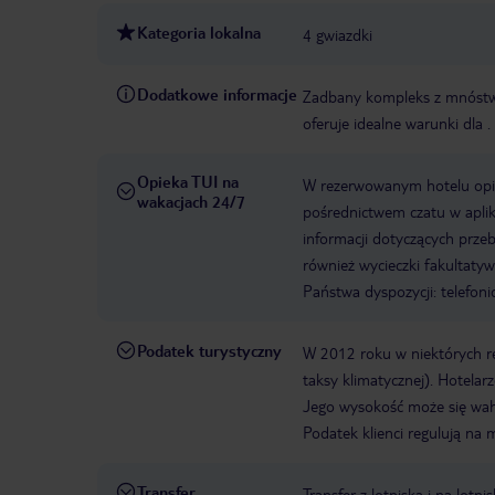
Kategoria lokalna
4 gwiazdki
Dodatkowe informacje
Zadbany kompleks z mnóstwem
oferuje idealne warunki dla .
Opieka TUI na
W rezerwowanym hotelu opiek
wakacjach 24/7
pośrednictwem czatu w aplik
informacji dotyczących prze
również wycieczki fakultaty
Państwa dyspozycji: telefon
Podatek turystyczny
W 2012 roku w niektórych 
taksy klimatycznej). Hotelar
Jego wysokość może się waha
Podatek klienci regulują na 
Transfer
Transfer z lotniska i na l