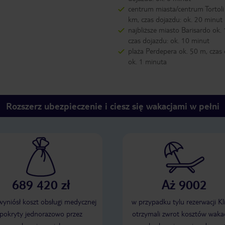
centrum miasta/centrum Tortoli
km, czas dojazdu: ok. 20 minut
najbliższe miasto Barisardo ok.
czas dojazdu: ok. 10 minut
plaża Perdepera ok. 50 m, czas 
ok. 1 minuta
Rozszerz ubezpieczenie i ciesz się wakacjami w pełni
689 420 zł
Aż 9002
 wyniósł koszt obsługi medycznej
w przypadku tylu rezerwacji Kl
pokryty jednorazowo przez
otrzymali zwrot kosztów wakac