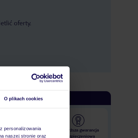
tlić oferty.
O plikach cookies
az personalizowania
 000 hoteli w ponad 50
Najwyższa gwarancja
krajach
ubezpieczeniowa
na naszej stronie oraz