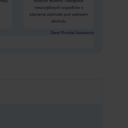
nacji
kosztów leczenia i następstw
nieszczęśliwych wypadków o
zdarzenia zaistniałe pod wpływem
alkoholu
Dane Mondial Assistance