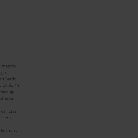
0 metrów
ego
ari Sardo
 około 15
znajduje
otniska
 km, czas
nsferu
 km, czas