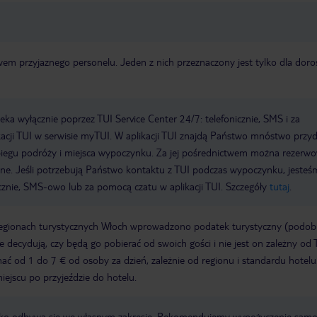
 przyjaznego personelu. Jeden z nich przeznaczony jest tylko dla doros
a wyłącznie poprzez TUI Service Center 24/7: telefonicznie, SMS i za
acji TUI w serwisie myTUI. W aplikacji TUI znajdą Państwo mnóstwo przy
biegu podróży i miejsca wypoczynku. Za jej pośrednictwem można rezerw
wne. Jeśli potrzebują Państwo kontaktu z TUI podczas wypoczynku, jeste
icznie, SMS-owo lub za pomocą czatu w aplikacji TUI. Szczegóły
tutaj
.
regionach turystycznych Włoch wprowadzono podatek turystyczny (podo
ze decydują, czy będą go pobierać od swoich gości i nie jest on zależny od 
ć od 1 do 7 € od osoby za dzień, zależnie od regionu i standardu hotelu
miejscu po przyjeździe do hotelu.
otnisko odbywa się we własnym zakresie. Rekomendujemy wypożyczenie sa