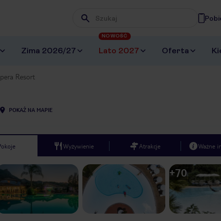
Pobi
Wpisz frazę, której szukasz
NOWOŚĆ
Zima 2026/27
Lato 2027
Oferta
Ki
pera Resort
POKAŻ NA MAPIE
Pokoje
Wyżywienie
Atrakcje
Ważne i
+
70