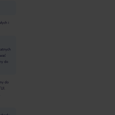
łych i
datnych
ować
śmy do
bny do
TUI.
.
mochodu