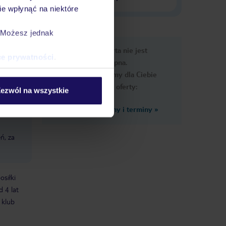
e wpłynąć na niektóre
. Możesz jednak
nformacje
Ups, ta oferta nie jest
ce prywatności
.
dostępna.
Przygotowaliśmy dla Ciebie
podobne oferty:
ezwól na wszystkie
Zobacz inne ceny i terminy
»
ń, za
osiłki
d 4 lat
klub