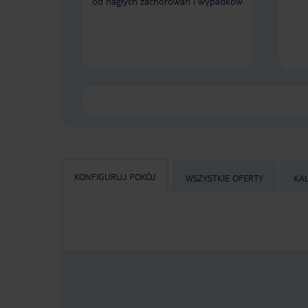
od nagłych zachorowań i wypadków
KONFIGURUJ POKÓJ
WSZYSTKIE OFERTY
KA