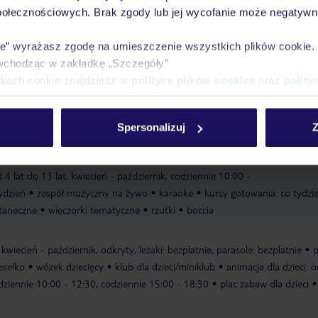
połecznościowych. Brak zgody lub jej wycofanie może negatywni
ie” wyrażasz zgodę na umieszczenie wszystkich plików cookie
wchodząc w zakładkę „Szczegóły”
Pokoje
Wyżywienie
Atrakcje
Ważne i
ikach cookie znajdziesz w
polityce plików cookies
oraz
polity
Spersonalizuj
Z
wiec - wrzesień
animacja fitness: czerwiec - wrzesień
animacja
 4 lat do 13 lat, kwiecień - październik, codziennie 10:00 -
ydzień
zespół muzyczny na żywo
karaoke
kursy gotowania: co tydzie
 taneczne
wieczorki tematyczne
rzutki
boccia
 kwiecień - październik, odkryty, leżaki: bezpłatnie, parasole: bezpłatnie
p
esełko
wózek dziecięcy
klub dla dzieci/miniklub
animacje dla dzieci: o
odziennie 10:00 - 12:30, codziennie 15:00 - 18:30
plac zabaw dla dzieci