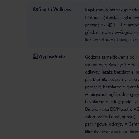
Sport i Wellness
Kajakarstwo, stand-up paddl
Płatność gotówką, żeglarstw
godzinę ok. 45 EUR
siatkó
górskie, rowery wyścigowe, r
kort ze sztuczną trawą, lekcj
Wyposażenie
Godzina zameldowania od 1
słoneczny
Baseny: 3
Bas
odkryty, leżaki: bezpłatnie, p
październik, bezpłatny, odkry
parasole: bezpłatne
ręczni
w miejscach ogólnodostępnych
bezpłatnie
Usługi pralni: z
Diners, karta EC/Maestro
zależności od dostępności), n
parkingowe, odkryty
Cent
klimatyzowane sale konferen