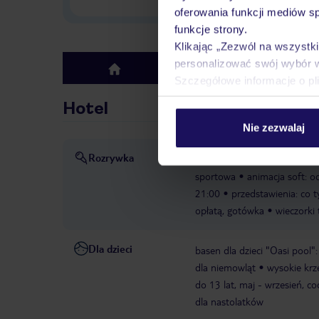
oferowania funkcji mediów s
funkcje strony.
Klikając „Zezwól na wszystk
personalizować swój wybór 
Hotel
top
Szczegółowe informacje o pl
Hotel
Nie zezwalaj
Rozrywka
animacja dla dorosłych: czer
sportowa
animacja soft: od
21:00
przedstawienia: co t
opłatą, gotówka
wieczorki
Dla dzieci
basen dla dzieci "Oasi pool":
dla niemowląt
wysokie krz
do 13 lat, maj - wrzesień, c
dla nastolatków