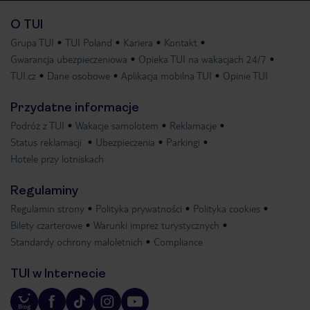
O TUI
Grupa TUI
TUI Poland
Kariera
Kontakt
Gwarancja ubezpieczeniowa
Opieka TUI na wakacjach 24/7
TUI.cz
Dane osobowe
Aplikacja mobilna TUI
Opinie TUI
Przydatne informacje
Podróż z TUI
Wakacje samolotem
Reklamacje
Status reklamacji
Ubezpieczenia
Parkingi
Hotele przy lotniskach
Regulaminy
Regulamin strony
Polityka prywatności
Polityka cookies
Bilety czarterowe
Warunki imprez turystycznych
Standardy ochrony małoletnich
Compliance
TUI w Internecie