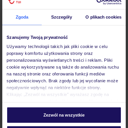
Zgoda
Szczegóły
O plikach cookies
Hotel
Szanujemy Twoją prywatność
Używamy technologii takich jak pliki cookie w celu
poprawy komfortu użytkowania strony oraz
Pokoje
personalizowania wyświetlanych treści i reklam. Pliki
cookie wykorzystywane są także do analizowania ruchu
na naszej stronie oraz oferowania funkcji mediów
Wyżywienie
społecznościowych. Brak zgody lub jej wycofanie może
negatywnie wpłynąć na niektóre funkcje strony.
Klikając „Zezwól na wszystkie” wyrażasz zgodę na
Atrakcje
umieszczenie wszystkich plików cookie. Możesz jednak
personalizować swój wybór wchodząc w zakładkę
„Szczegóły”
Zezwól na wszystkie
Ważne informacje
Szczegółowe informacje o plikach cookie znajdziesz