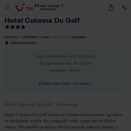
30
1
1
/
21
lat
|
numer
w Polsce
Hotel Colonna Du Golf
WŁOCHY
SARDYNIA
OLBIA
KOD HOTELU
OLB08001
POKAŻ NA MAPIE
Ups, ta oferta nie jest dostępna.
Przygotowaliśmy dla Ciebie
podobne oferty:
Zobacz inne ceny i terminy
»
Hotel Colonna Du Golf
-
informacje
Hotel Colonna Du Golf otoczony śródziemnomorskim ogrodem
to doskonały wybór dla ceniących sobie wypoczynek blisko
nute
natury. Niezwykle urokliwy obiekt posiada odkryty basen, z