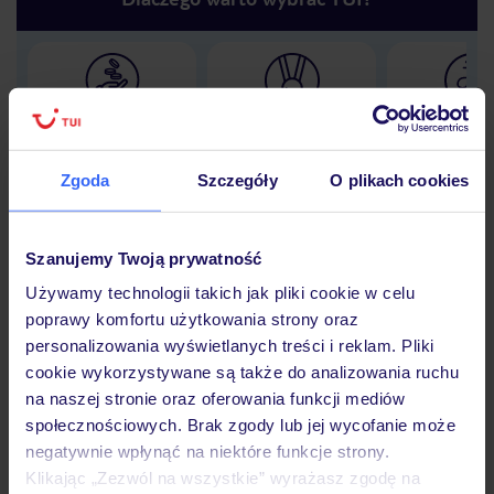
Lider niskich cen
Największe biuro
30 lat w P
podróży w Polsce
Zgoda
Szczegóły
O plikach cookies
Szanujemy Twoją prywatność
Hotel
Używamy technologii takich jak pliki cookie w celu
poprawy komfortu użytkowania strony oraz
personalizowania wyświetlanych treści i reklam. Pliki
Opinie
cookie wykorzystywane są także do analizowania ruchu
na naszej stronie oraz oferowania funkcji mediów
społecznościowych. Brak zgody lub jej wycofanie może
Pokoje
negatywnie wpłynąć na niektóre funkcje strony.
Klikając „Zezwól na wszystkie” wyrażasz zgodę na