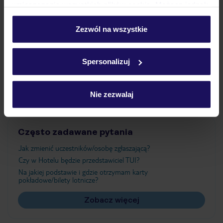
umieszczenie wszystkich plików cookie. Możesz jednak
Wyżywienie
personalizować swój wybór wchodząc w zakładkę
„Szczegóły”
Zezwól na wszystkie
Szczegółowe informacje o plikach cookie znajdziesz
Atrakcje
w
polityce plików cookies
oraz
polityce prywatności
.
Spersonalizuj
Ważne informacje
Nie zezwalaj
Często zadawane pytania
Jak zmienić uczestników/osobę zgłaszającą?
Czy w Hotelu będzie przedstawiciel TUI?
Na jakiej podstawie i gdzie otrzymam karty
pokładowe/bilety lotnicze?
Zobacz więcej