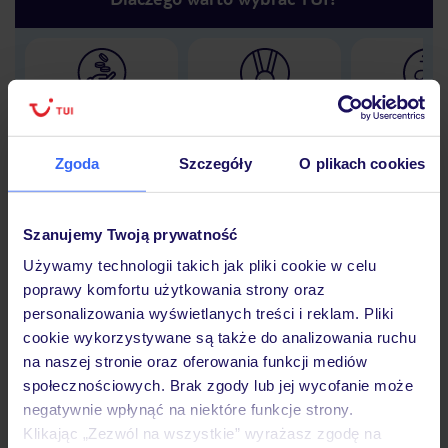
Lider niskich cen
Największe biuro
30 lat w P
podróży w Polsce
Zgoda
Szczegóły
O plikach cookies
Szanujemy Twoją prywatność
Hotel
Używamy technologii takich jak pliki cookie w celu
poprawy komfortu użytkowania strony oraz
personalizowania wyświetlanych treści i reklam. Pliki
Opinie
cookie wykorzystywane są także do analizowania ruchu
na naszej stronie oraz oferowania funkcji mediów
społecznościowych. Brak zgody lub jej wycofanie może
Pokoje
negatywnie wpłynąć na niektóre funkcje strony.
Klikając „Zezwól na wszystkie” wyrażasz zgodę na