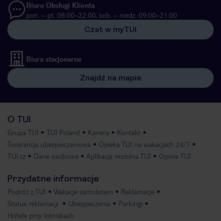
Biuro Obsługi Klienta
pon. – pt. 08:00–22:00, sob. – niedz. 09:00–21:00
Czat w myTUI
Biura stacjonarne
Znajdź na mapie
O TUI
Grupa TUI
TUI Poland
Kariera
Kontakt
Gwarancja ubezpieczeniowa
Opieka TUI na wakacjach 24/7
TUI.cz
Dane osobowe
Aplikacja mobilna TUI
Opinie TUI
Przydatne informacje
Podróż z TUI
Wakacje samolotem
Reklamacje
Status reklamacji
Ubezpieczenia
Parkingi
Hotele przy lotniskach