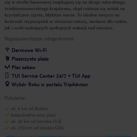
się w strefie basenowej znajdującej się na skraju naturalnego,
śródziemnomorskiego krajobrazu, skąd roztacza się widok na
krystalicznie czyste, błękitne morze. To idealne miejsce na
beztroski wypoczynek w otoczeniu natury, zarówno dla rodzin,
jak i osób szukających spokojnych wakacji nad morzem.
Najpopularniejsze udogodnienia:
Darmowe Wi-Fi
Piaszczysta plaża
Plac zabaw
TUI Service Center 24/7 + TUI App
Wybór Roku w portalu TripAdvisor
Położenie:
ok. 6 km od Budoni
bezpośrednio przy plaży
ok. 40 km od lotniska OLB
ok. 230 km od lotniska CAG