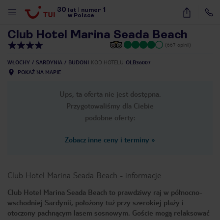
30
1
1
/
26
lat
|
numer
w Polsce
Club Hotel Marina Seada Beach
(667 opinii)
WŁOCHY
SARDYNIA
BUDONI
KOD HOTELU
OLB36007
POKAŻ NA MAPIE
Ups, ta oferta nie jest dostępna.
Przygotowaliśmy dla Ciebie
podobne oferty:
Zobacz inne ceny i terminy
»
Club Hotel Marina Seada Beach
-
informacje
Club Hotel Marina Seada Beach to prawdziwy raj w północno-
wschodniej Sardynii, położony tuż przy szerokiej plaży i
nute
otoczony pachnącym lasem sosnowym. Goście mogą relaksować