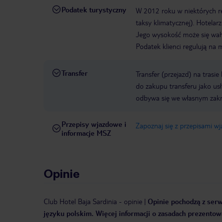
Podatek turystyczny
W 2012 roku w niektórych 
taksy klimatycznej). Hotelar
Jego wysokość może się waha
Podatek klienci regulują na 
Transfer
Transfer (przejazd) na trasi
do zakupu transferu jako us
odbywa się we własnym zak
Przepisy wjazdowe i
Zapoznaj się z przepisami w
informacje MSZ
Opinie
Club Hotel Baja Sardinia
-
opinie
|
Opinie pochodzą z serwi
języku polskim. Więcej informacji o zasadach prezentowa