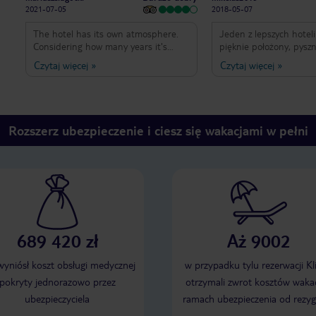
2021-07-05
2018-05-07
The hotel has its own atmosphere.
Jeden z lepszych hoteli
Considering how many years it's
pięknie położony, pyszn
been around it's really impressive .
pokoje skromne ale wy
Czytaj więcej
»
Czytaj więcej
»
The hotel atmosphere is a bit like a
na pokoje na parterze,
James Bond movie with Sean
zagrzybione kąty w szaf
Connery . To all this a nice Polish
możliwości pozostawien
accent at the reception. Nothing to
okien , wejście do pokoi
add.
balkon
Rozszerz ubezpieczenie i ciesz się wakacjami w pełni
******************************************************************
Hotel ma swój klimat .Biorąc pod
uwagę ile lat istnieje to robi to
naprawdę wrażenie . Atmosfera
hotelowa przypomina trochę film
Jamesa Bonda z Seanem Connery .
Do tego wszystkiego przesympatyczny
Polski akcent w recepcji .NIc dodać
689 420 zł
Aż 9002
nic ująć .👌🏼
 wyniósł koszt obsługi medycznej
w przypadku tylu rezerwacji Kl
pokryty jednorazowo przez
otrzymali zwrot kosztów wakac
ubezpieczyciela
ramach ubezpieczenia od rezyg