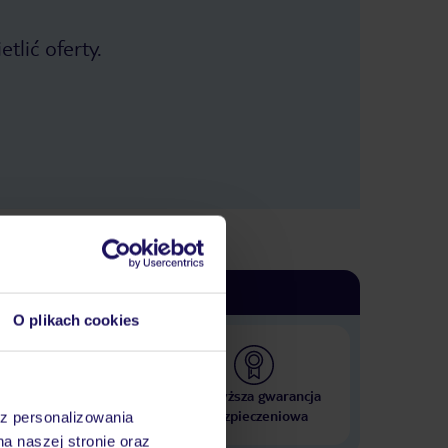
jest to jeden z lepszych hoteli w
jakich kiedykolwiek byliśmy
tlić oferty.
zakwaterowani i na pewno jest godny
polecenia! Chętnie byśmy tam kiedyś
wrócili jednak na pewno we
wcześniejszym terminie ;)
O plikach cookies
 000 hoteli w ponad 50
Najwyższa gwarancja
krajach
ubezpieczeniowa
az personalizowania
na naszej stronie oraz