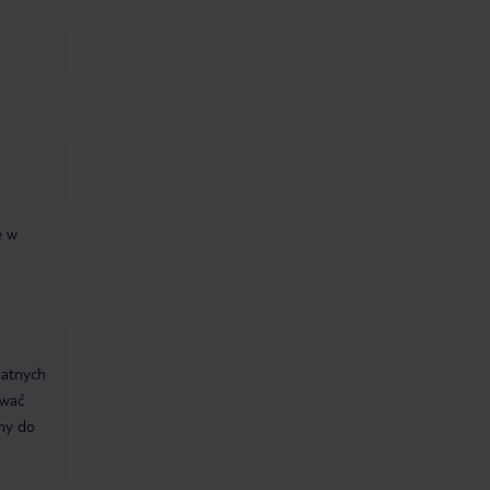
e w
datnych
ować
śmy do