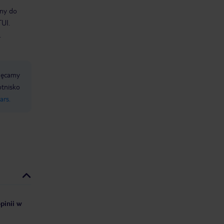
bny do
TUI.
.
chęcamy
lotnisko
ars.
pinii w