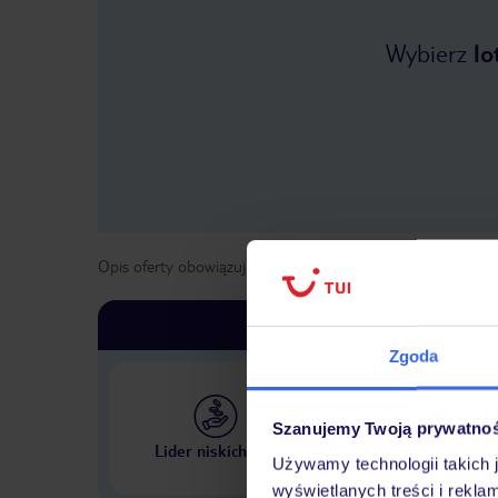
Wybierz
lo
Opis oferty obowiązuje dla wyjazdów w terminie
od
1 kwie
Zgoda
Szanujemy Twoją prywatno
Największe biuro podr
Lider niskich cen
w Polsce
Używamy technologii takich 
wyświetlanych treści i rekla