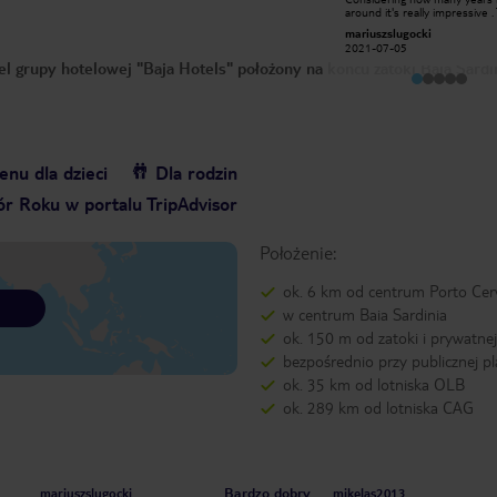
miłośników kuchni
around it's really impressive .
śródziemnomorskiej { makarony -
atmosphere is a bit like a J
henrykk2017
mariuszslugocki
ryby - owoce morza } to wymarzone
movie with Sean Connery . To a
2017-06-27
2021-07-05
miejsce. Na pewno będą zadowoleni.
nice Polish accent at the rece
el grupy hotelowej "Baja Hotels" położony na końcu zatoki Baia Sardi
Obsługa profesjonalna i
Nothing to add.
taktowna.Polożenie bajeczne. Nie
***************************
będą usatysfakcjonowani miłośnicy
Hotel ma swój klimat .Biorąc
animacji {brak} i kąpieli w
ile lat istnieje to robi to nap
basenie{brak}.Ogólną bardzo dobrą
wrażenie . Atmosfera hotelo
ocenę psuje żle działające WI-FI.
przypomina trochę film Jame
Seanem Connery . Do tego wszystkiego
przesympatyczny Polski akce
nu dla dzieci
Dla rodzin
recepcji .NIc dodać nic ująć .👌
r Roku w portalu TripAdvisor
Położenie:
ok. 6 km od centrum Porto Cer
w centrum Baia Sardinia
ok. 150 m od zatoki i prywatnej
bezpośrednio przy publicznej pl
ok. 35 km od lotniska OLB
ok. 289 km od lotniska CAG
Bardzo dobry
mariuszslugocki
mikelas2013