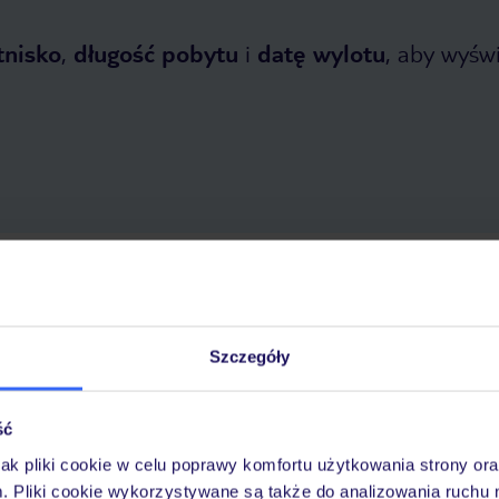
tnisko
,
długość pobytu
i
datę wylotu
, aby wyświe
tnia 2026
do
31 października 2026
Dlaczego warto wybrać TUI?
Szczegóły
ść
óży
Tylko u nas opieka na
10
30 lat w Polsce
wakacjach 24/7
jak pliki cookie w celu poprawy komfortu użytkowania strony or
m. Pliki cookie wykorzystywane są także do analizowania ruchu 