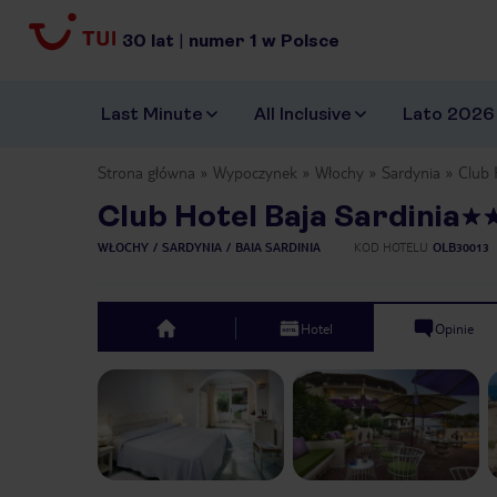
30
lat
|
numer
1
w Polsce
Last Minute
All Inclusive
Lato 2026
Strona główna
Wypoczynek
Włochy
Sardynia
Club 
Club Hotel Baja Sardinia
WŁOCHY
SARDYNIA
BAIA SARDINIA
KOD HOTELU
OLB30013
Hotel
Opinie
top
Previous slide