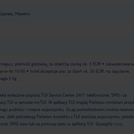
Express, Maestro
 miejscu: płatność gotówką, za dzień/za osobę ok. 3 EUR
zakwaterowani
anie do 10:00
hotel akceptuje psy: za dzień ok. 30 EUR, na zapytanie,
waga 5 kg
a wyłącznie poprzez TUI Service Center 24/7: telefonicznie, SMS i za
acji TUI w serwisie myTUI. W aplikacji TUI znajdą Państwo mnóstwo przy
biegu podróży i miejsca wypoczynku. Za jej pośrednictwem można rezerw
wne. Jeśli potrzebują Państwo kontaktu z TUI podczas wypoczynku, jeste
icznie, SMS-owo lub za pomocą czatu w aplikacji TUI. Szczegóły
tutaj
.