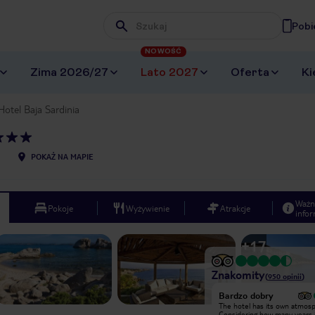
Pobi
Wpisz frazę, której szukasz
NOWOŚĆ
Zima 2026/27
Lato 2027
Oferta
Ki
Hotel Baja Sardinia
POKAŻ NA MAPIE
Ważn
Pokoje
Wyżywienie
Atrakcje
infor
+
17
Znakomity
(
950
opinii
)
Bardzo dobry
Bardzo dobry
Godny polecenia hotel o
The hotel has its own atmos
laboratoryjnej czystości. Dla
Considering how many years i