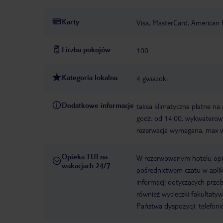
Karty
Visa, MasterCard, American 
Liczba pokojów
100
Kategoria lokalna
4 gwiazdki
Dodatkowe informacje
taksa klimatyczna płatne na
godz. od 14:00, wykwaterow
rezerwacja wymagana, max 
Opieka TUI na
W rezerwowanym hotelu opiek
wakacjach 24/7
pośrednictwem czatu w aplik
informacji dotyczących prze
również wycieczki fakultaty
Państwa dyspozycji: telefon