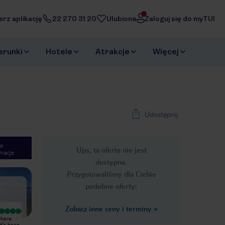
erz aplikację
22 270 31 20
Ulubione
Zaloguj się do myTUI
erunki
Hotele
Atrakcje
Więcej
Udostępnij
e
Ups, ta oferta nie jest
macje
1
/
23
dostępna.
Next slide
Przygotowaliśmy dla Ciebie
podobne oferty:
Zobacz inne ceny i terminy
»
Bardzo dobry
Wyjątkowy
phere.
Jeden z lepszych hoteli w tym
Hotel położony nad samym morzem
t's been
rejonie, pięknie położony, pyszna
z pięknym widokiem z restauracji