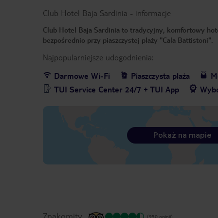
Club Hotel Baja Sardinia
-
informacje
Club Hotel Baja Sardinia to tradycyjny, komfortowy hot
bezpośrednio przy piaszczystej plaży "Cala Battistoni".
Najpopularniejsze udogodnienia:
Darmowe Wi-Fi
Piaszczysta plaża
Me
TUI Service Center 24/7 + TUI App
Wybó
Pokaż na mapie
Znakomity
(950 opinii)