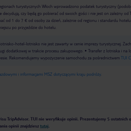
regionach turystycznych Włoch wprowadzono podatek turystyczny (podo
ze decydują, czy będą go pobierać od swoich gości i nie jest on zależny od 
ć od 1 do 7 € od osoby za dzień, zależnie od regionu i standardu hotelu
miejscu po przyjeździe do hotelu.
e lotnisko-hotel-lotnisko nie jest zawarty w cenie imprezy turystycznej. Za
ługi dodatkowej w trakcie procesu zakupowego.
Transfer z lotniska i na 
resie. Rekomendujemy wypożyczenie samochodu za pośrednictwem
TUI C
jazdowymi i informacjami MSZ dotyczącymi kraju podróży
.
su TripAdvisor. TUI nie weryfikuje opinii. Prezentujemy 5 ostatnich o
nia opinii znajdziesz
tutaj
.