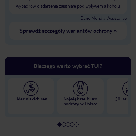
wypadków o zdarzenia zaistniałe pod wpływem alkoholu
Dane Mondial Assistance
Sprawdź szczegóły wariantów ochrony
»
Dlaczego warto wybrać TUI?
Lider niskich cen
Największe biuro
30 lat w P
podróży w Polsce