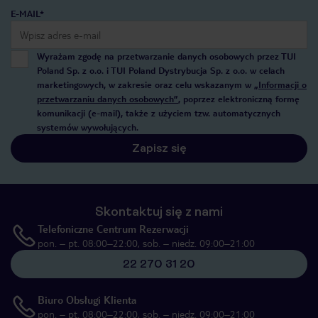
E-MAIL*
Wyrażam zgodę na przetwarzanie danych osobowych przez TUI
Poland Sp. z o.o. i TUI Poland Dystrybucja Sp. z o.o. w celach
marketingowych, w zakresie oraz celu wskazanym w
„Informacji o
przetwarzaniu danych osobowych”
, poprzez elektroniczną formę
komunikacji (e-mail), także z użyciem tzw. automatycznych
systemów wywołujących.
Zapisz się
Skontaktuj się z nami
Telefoniczne Centrum Rezerwacji
pon. – pt. 08:00–22:00, sob. – niedz. 09:00–21:00
22 270 31 20
Biuro Obsługi Klienta
pon. – pt. 08:00–22:00, sob. – niedz. 09:00–21:00