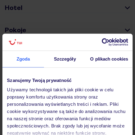
Hotel
Pokoje
Wyżywienie
Zgoda
Szczegóły
O plikach cookies
Atrakcje
Szanujemy Twoją prywatność
Używamy technologii takich jak pliki cookie w celu
Ważne informacje
poprawy komfortu użytkowania strony oraz
personalizowania wyświetlanych treści i reklam. Pliki
cookie wykorzystywane są także do analizowania ruchu
na naszej stronie oraz oferowania funkcji mediów
Często zadawane pytania
społecznościowych. Brak zgody lub jej wycofanie może
negatywnie wpłynąć na niektóre funkcje strony.
Jak zmienić uczestników/osobę zgłaszającą?