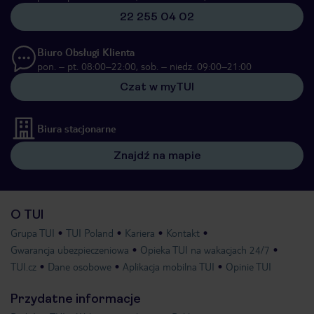
22 255 04 02
Biuro Obsługi Klienta
pon. – pt. 08:00–22:00, sob. – niedz. 09:00–21:00
Czat w myTUI
Biura stacjonarne
Znajdź na mapie
O TUI
Grupa TUI
TUI Poland
Kariera
Kontakt
Gwarancja ubezpieczeniowa
Opieka TUI na wakacjach 24/7
TUI.cz
Dane osobowe
Aplikacja mobilna TUI
Opinie TUI
Przydatne informacje