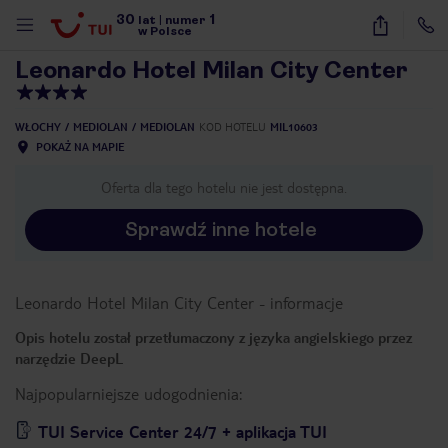
30
1
1
/
40
lat
|
numer
w Polsce
Leonardo Hotel Milan City Center
WŁOCHY
MEDIOLAN
MEDIOLAN
KOD HOTELU
MIL10603
POKAŻ NA MAPIE
Oferta dla tego hotelu nie jest dostępna.
Sprawdź inne hotele
Leonardo Hotel Milan City Center
-
informacje
Opis hotelu został przetłumaczony z języka angielskiego przez
narzędzie DeepL
Najpopularniejsze udogodnienia:
nute
TUI Service Center 24/7 + aplikacja TUI