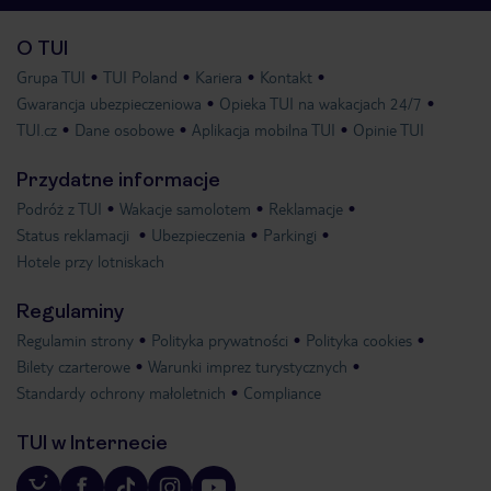
O TUI
Grupa TUI
TUI Poland
Kariera
Kontakt
Gwarancja ubezpieczeniowa
Opieka TUI na wakacjach 24/7
TUI.cz
Dane osobowe
Aplikacja mobilna TUI
Opinie TUI
Przydatne informacje
Podróż z TUI
Wakacje samolotem
Reklamacje
Status reklamacji
Ubezpieczenia
Parkingi
Hotele przy lotniskach
Regulaminy
Regulamin strony
Polityka prywatności
Polityka cookies
Bilety czarterowe
Warunki imprez turystycznych
Standardy ochrony małoletnich
Compliance
TUI w Internecie