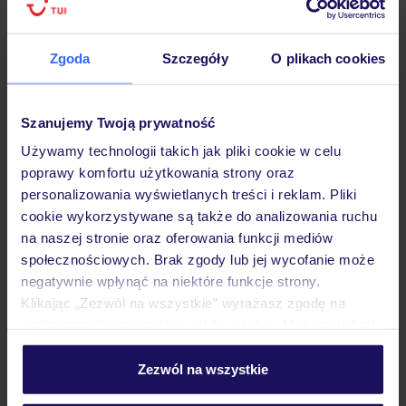
Ważne informacje
Zgoda
Szczegóły
O plikach cookies
Szanujemy Twoją prywatność
Często zadawane pytania
Używamy technologii takich jak pliki cookie w celu
Jak zmienić uczestników/osobę zgłaszającą?
poprawy komfortu użytkowania strony oraz
Czy w Hotelu będzie przedstawiciel TUI?
personalizowania wyświetlanych treści i reklam. Pliki
Na jakiej podstawie i gdzie otrzymam karty
cookie wykorzystywane są także do analizowania ruchu
pokładowe/bilety lotnicze?
na naszej stronie oraz oferowania funkcji mediów
Zobacz więcej
społecznościowych. Brak zgody lub jej wycofanie może
negatywnie wpłynąć na niektóre funkcje strony.
Klikając „Zezwól na wszystkie” wyrażasz zgodę na
umieszczenie wszystkich plików cookie. Możesz jednak
Odkryj inne hotele w pobliżu
personalizować swój wybór wchodząc w zakładkę
„Szczegóły”
Zezwól na wszystkie
Szczegółowe informacje o plikach cookie znajdziesz
ZALICZKA 25%