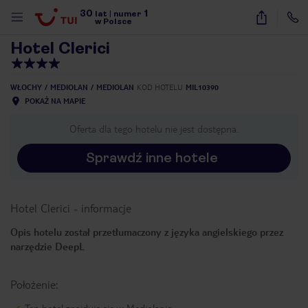
30
1
1
/
20
lat
|
numer
w Polsce
Hotel Clerici
WŁOCHY
MEDIOLAN
MEDIOLAN
KOD HOTELU
MIL10390
POKAŻ NA MAPIE
Oferta dla tego hotelu nie jest dostępna.
Sprawdź inne hotele
Hotel Clerici
-
informacje
Opis hotelu został przetłumaczony z języka angielskiego przez
narzędzie DeepL
Położenie:
nute