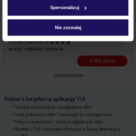
w
polityce plików cookies
oraz
polityce prywatności
.
Spersonalizuj
Nie zezwalaj
Hotel Mentana
WŁOCHY
MEDIOLAN
MEDIOLAN
2 123 zł/os.
Pobierz bezpłatną aplikację TUI
Szybkie wyszukiwanie i przeglądanie ofert
Lista ulubionych ofert i możliwość ich udostępniania
Historia wyszukiwań i ostatnio oglądanych ofert
Kontakt z TUI i wszystkie informacje o Twojej rezerwacji w