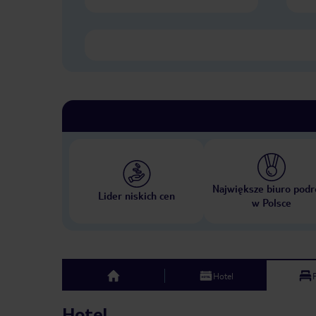
Największe biuro podr
Lider niskich cen
w Polsce
Hotel
top
Hotel