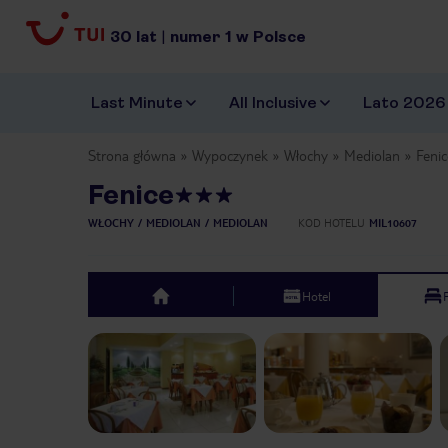
30
lat
|
numer
1
w Polsce
Last Minute
All Inclusive
Lato 2026
Strona główna
Wypoczynek
Włochy
Mediolan
Fenic
Fenice
WŁOCHY
MEDIOLAN
MEDIOLAN
KOD HOTELU
MIL10607
Hotel
top
Previous slide