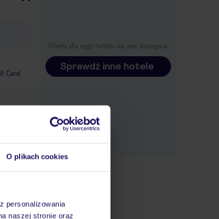
Oferta dla tego hotelu nie jest dostępna.
Sprawdź inne hotele
UI Card
O plikach cookies
az personalizowania
na naszej stronie oraz