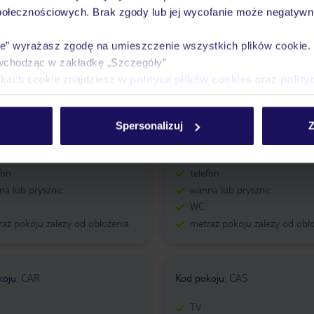
TV
połecznościowych. Brak zgody lub jej wycofanie może negatywni
fon
telefon
a lub prysznic
wanna lub prysznic
ie” wyrażasz zgodę na umieszczenie wszystkich plików cookie
WC
wchodząc w zakładkę „Szczegóły”
aż pokoju zależy od obłożenia
metraż pokoju zależy od obł
ikach cookie znajdziesz w
polityce plików cookies
oraz
polity
Spersonalizuj
Z
koju
:
CAO
Kod pokoju
:
CAP
TV
fon
telefon
a lub prysznic
wanna lub prysznic
WC
aż pokoju zależy od obłożenia
metraż pokoju zależy od obł
koju
:
CAR
Kod pokoju
:
CAS
TV