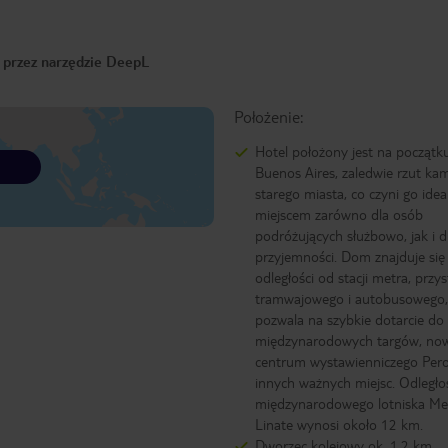
o przez narzędzie DeepL
Położenie:
Hotel położony jest na początk
Buenos Aires, zaledwie rzut ka
starego miasta, co czyni go ide
miejscem zarówno dla osób
podróżujących służbowo, jak i d
przyjemności. Dom znajduje się 
odległości od stacji metra, przy
tramwajowego i autobusowego,
pozwala na szybkie dotarcie do
międzynarodowych targów, no
centrum wystawienniczego Per
innych ważnych miejsc. Odległo
międzynarodowego lotniska Me
Linate wynosi około 12 km.
Dworzec kolejowy ok. 1,2 km