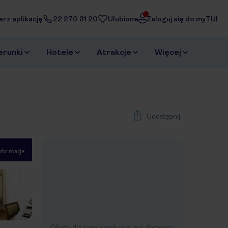
erz aplikację
22 270 31 20
Ulubione
Zaloguj się do myTUI
erunki
Hotele
Atrakcje
Więcej
Udostępnij
nformacje
1
/
40
Next slide
Oferta dla tego hotelu nie jest dostępna.