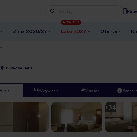
Pobi
Wpisz frazę, której szukasz
NOWOŚĆ
Zima 2026/27
Lato 2027
Oferta
Ki
e
POKAŻ NA MAPIE
Pokoje
Wyżywienie
Atrakcje
Ważne i
+
34