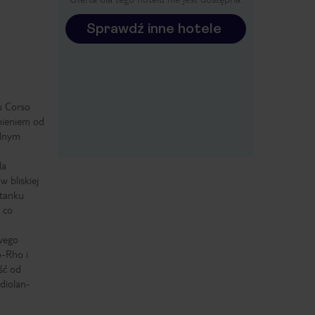
Sprawdź inne hotele
u Corso
mieniem od
alnym
la
w bliskiej
stanku
 co
wego
o-Rho i
ść od
diolan-