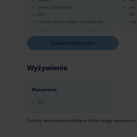
wanna lub prysznic
wann
WC
WC
metraż pokoju zależy od obłożenia
metr
Zobacz więcej pokoi
Wyżywienie
Wyżywienie
Bar
Godziny serwowania posiłków w hotelu mogą nieznacznie ró