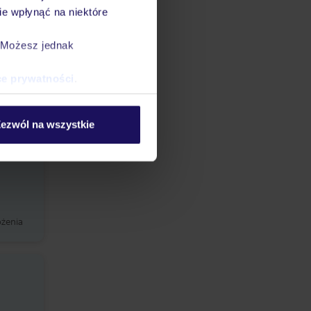
e wpłynąć na niektóre
. Możesz jednak
ożenia
ce prywatności
.
ezwól na wszystkie
ożenia