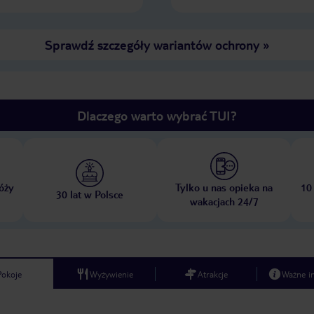
Sprawdź szczegóły wariantów ochrony
»
Dlaczego warto wybrać TUI?
óży
Tylko u nas opieka na
10
30 lat w Polsce
wakacjach 24/7
Pokoje
Wyżywienie
Atrakcje
Ważne i