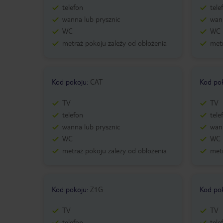
telefon
tele
wanna lub prysznic
wann
WC
WC
metraż pokoju zależy od obłożenia
metr
Kod pokoju
:
CAT
Kod po
TV
TV
telefon
tele
wanna lub prysznic
wann
WC
WC
metraż pokoju zależy od obłożenia
metr
Kod pokoju
:
Z1G
Kod po
TV
TV
telefon
tele