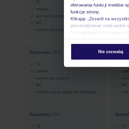
TV
TV
oferowania funkcji mediów s
telefon
tele
funkcje strony.
wanna lub prysznic
wann
Klikając „Zezwól na wszystk
WC
WC
personalizować swój wybór 
metraż pokoju zależy od obłożenia
metr
Szczegółowe informacje o pl
Nie zezwalaj
Kod pokoju
:
CAN
Kod po
TV
TV
telefon
tele
wanna lub prysznic
wann
WC
WC
metraż pokoju zależy od obłożenia
metr
Kod pokoju
:
CAQ
Kod po
TV
TV