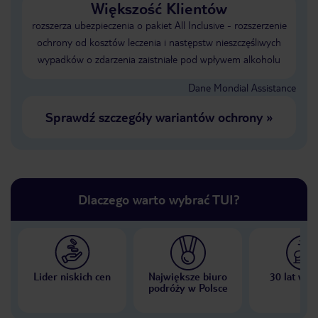
Większość Klientów
rozszerza ubezpieczenia o pakiet All Inclusive - rozszerzenie
ochrony od kosztów leczenia i następstw nieszczęśliwych
wypadków o zdarzenia zaistniałe pod wpływem alkoholu
Dane Mondial Assistance
Sprawdź szczegóły wariantów ochrony
»
Dlaczego warto wybrać TUI?
Lider niskich cen
Największe biuro
30 lat w P
podróży w Polsce