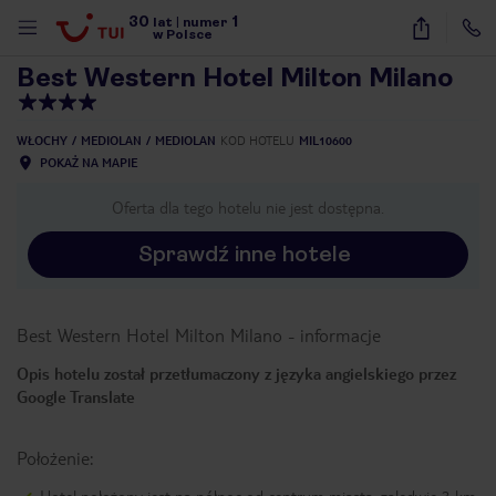
30
1
1
/
40
lat
|
numer
w Polsce
Best Western Hotel Milton Milano
WŁOCHY
MEDIOLAN
MEDIOLAN
KOD HOTELU
MIL10600
POKAŻ NA MAPIE
Oferta dla tego hotelu nie jest dostępna.
Sprawdź inne hotele
Best Western Hotel Milton Milano
-
informacje
Opis hotelu został przetłumaczony z języka angielskiego przez
Google Translate
Położenie:
nute