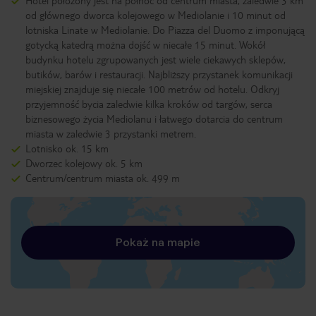
Hotel położony jest na północ od centrum miasta, zaledwie 3 km
od głównego dworca kolejowego w Mediolanie i 10 minut od
lotniska Linate w Mediolanie. Do Piazza del Duomo z imponującą
gotycką katedrą można dojść w niecałe 15 minut. Wokół
budynku hotelu zgrupowanych jest wiele ciekawych sklepów,
butików, barów i restauracji. Najbliższy przystanek komunikacji
miejskiej znajduje się niecałe 100 metrów od hotelu. Odkryj
przyjemność bycia zaledwie kilka kroków od targów, serca
biznesowego życia Mediolanu i łatwego dotarcia do centrum
miasta w zaledwie 3 przystanki metrem.
Lotnisko ok. 15 km
Dworzec kolejowy ok. 5 km
Centrum/centrum miasta ok. 499 m
Pokaż na mapie