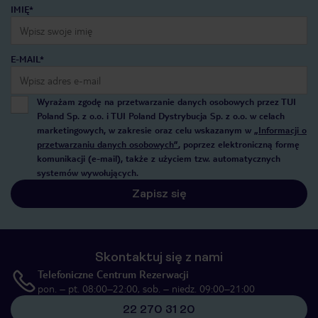
IMIĘ*
E-MAIL*
Wyrażam zgodę na przetwarzanie danych osobowych przez TUI
Poland Sp. z o.o. i TUI Poland Dystrybucja Sp. z o.o. w celach
marketingowych, w zakresie oraz celu wskazanym w
„Informacji o
przetwarzaniu danych osobowych”
, poprzez elektroniczną formę
komunikacji (e-mail), także z użyciem tzw. automatycznych
systemów wywołujących.
Zapisz się
Skontaktuj się z nami
Telefoniczne Centrum Rezerwacji
pon. – pt. 08:00–22:00, sob. – niedz. 09:00–21:00
22 270 31 20