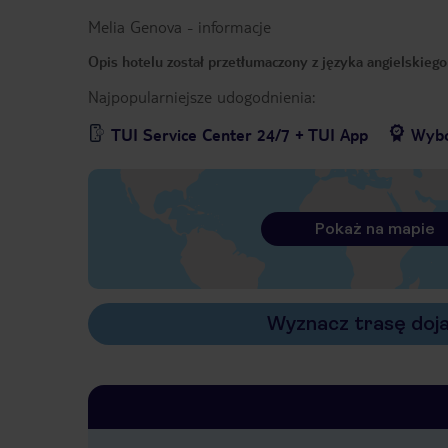
Melia Genova
-
informacje
Opis hotelu został przetłumaczony z języka angielskieg
Najpopularniejsze udogodnienia:
TUI Service Center 24/7 + TUI App
Wybó
Pokaż na mapie
Wyznacz trasę doj