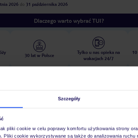
tnia 2026
do
31 października 2026
Dlaczego warto wybrać TUI?
óży
Tylko u nas opieka na
10
30 lat w Polsce
wakacjach 24/7
Ważn
Pokoje
Wyżywienie
Atrakcje
infor
Szczegóły
ść
jak pliki cookie w celu poprawy komfortu użytkowania strony or
m. Pliki cookie wykorzystywane są także do analizowania ruchu 