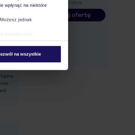
wyświetlić ofertę
e wpłynąć na niektóre
.
Konfiguruj ofertę
ką,
. Możesz jednak
rskiego
ce prywatności
.
ezwól na wszystkie
Łączna
ryty:
ard,