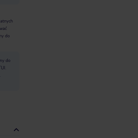
datnych
ować
śmy do
bny do
TUI.
.