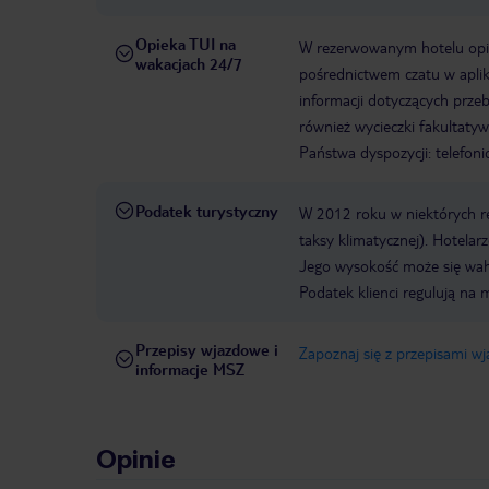
Opieka TUI na
W rezerwowanym hotelu opiek
wakacjach 24/7
pośrednictwem czatu w aplik
informacji dotyczących prze
również wycieczki fakultaty
Państwa dyspozycji: telefon
Podatek turystyczny
W 2012 roku w niektórych 
taksy klimatycznej). Hotelar
Jego wysokość może się waha
Podatek klienci regulują na 
Przepisy wjazdowe i
Zapoznaj się z przepisami w
informacje MSZ
Opinie