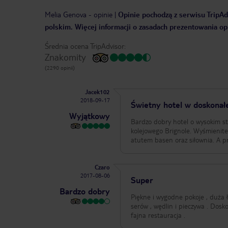
Melia Genova
-
opinie
|
Opinie pochodzą z serwisu TripAdv
polskim. Więcej informacji o zasadach prezentowania opi
Średnia ocena TripAdvisor:
Znakomity
(2290 opinii)
Jacek102
2018-09-17
Świetny hotel w doskonałej 
Wyjątkowy
Bardzo dobry hotel o wysokim sta
kolejowego Brignole. Wyśmienite
atutem basen oraz siłownia. A 
Czaro
2017-08-06
Super
Bardzo dobry
Piękne i wygodne pokoje , duża 
serów , wędlin i pieczywa . Dosk
fajna restauracja .