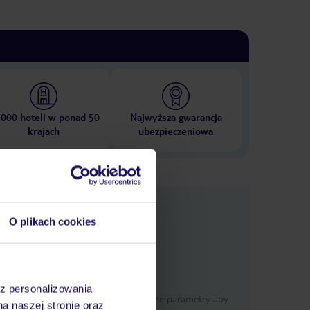
 000 hoteli w ponad 50
Najwyższa gwarancja
krajach
ubezpieczeniowa
e
macje
O plikach cookies
az personalizowania
Określ poszczególne parametry aby
na naszej stronie oraz