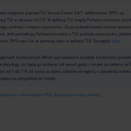
a wyłącznie poprzez TUI Service Center 24/7: telefonicznie, SMS i za
acji TUI w serwisie myTUI. W aplikacji TUI znajdą Państwo mnóstwo przy
biegu podróży i miejsca wypoczynku. Za jej pośrednictwem można rezerw
wne. Jeśli potrzebują Państwo kontaktu z TUI podczas wypoczynku, jeste
icznie, SMS-owo lub za pomocą czatu w aplikacji TUI. Szczegóły
tutaj
.
regionach turystycznych Włoch wprowadzono podatek turystyczny (podo
ze decydują, czy będą go pobierać od swoich gości i nie jest on zależny od 
ć od 1 do 7 € od osoby za dzień, zależnie od regionu i standardu hotelu
miejscu po przyjeździe do hotelu.
jazdowymi i informacjami MSZ dotyczącymi kraju podróży
.