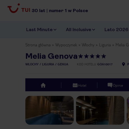
30
lat
|
numer
1
w Polsce
Last Minute
All Inclusive
Lato 2026
Strona główna
Wypoczynek
Włochy
Liguria
Melia 
Melia Genova
WŁOCHY
LIGURIA
GENUA
KOD HOTELU
GOA10017
Hotel
Opinie
top
Previous slide