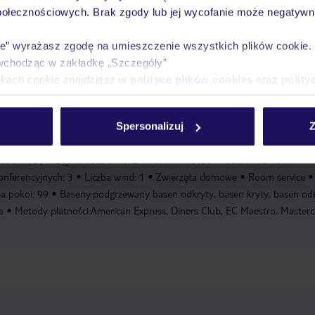
połecznościowych. Brak zgody lub jej wycofanie może negatywni
 w krytym basenie zapewnia zdrową kąpiel. Leżaki zachęcają do opalania
ie kąpielowej zapewnia przytulny relaks. Poza siłownią, spa, łaźnią turec
ie” wyrażasz zgodę na umieszczenie wszystkich plików cookie
inetem masażu hotel oferuje również możliwość uprawiania kolarstwa gó
wchodząc w zakładkę „Szczegóły”
kcie znajduje się strefa odnowy biologicznej z masażem
ikach cookie znajdziesz w
polityce plików cookies
oraz
polity
alnia rowerów
Siłownia
Masaże
Liczba saun: 1
Sauna: za
ologicznej
Jacuzzi
Spersonalizuj
Z
meldowanie od: 15:00:00
Wymeldowanie do: 12:00:00
Sala
telu: 1929
Sejf w hotelu
WLAN/WiFi w hotelu
Ostatni remont:
konferencyjnych: 3
Liczba wind: 1
Zwierzęta domowe
Room service
ba pokoi: 99
Baseny:podgrzewany basen odkryty, basen kryty, basen odk
e
Metody płatności:American Express, Diners Club, EC Maestro, Masterc