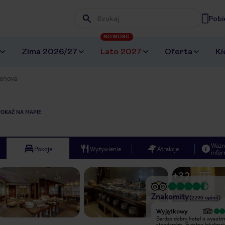
Pobi
Wpisz frazę, której szukasz
NOWOŚĆ
Zima 2026/27
Lato 2027
Oferta
Ki
Genova
POKAŻ NA MAPIE
Ważn
Pokoje
Wyżywienie
Atrakcje
infor
+
32
Znakomity
(
2290
opinii
)
Bardzo dobry
Wyjątkowy
Piękne i wygodne pokoje , duża
Bardzo dobry hotel o wysoki
łazienka z wanną i prysznicem
standardzie. Świetna lokalizacj