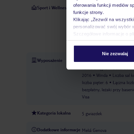
oferowania funkcji mediów s
Sport i Wellness
Przyjemnie zahartowana woda
funkcje strony.
Wanna z hydromasażem w stref
Klikając „Zezwól na wszystk
salonem kosmetycznym i gab
personalizować swój wybór 
za dodatkową opłatą. W obie
Szczegółowe informacje o pl
hydromasażem.
Wypożycz
opłatą
Centrum odnowy bi
Nie zezwalaj
Wyposażenie
Recepcja 24h
Parking
Za
konferencyjna
Otwarcie ho
2016
Winda
Liczba sal 
liczba pięter: 6
Łączna licz
bezpłatny, leżaki przy baseni
Visa
Kategoria lokalna
5 gwiazdek
Dodatkowe informacje
Meliá Genova