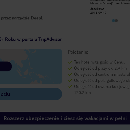
.Bardzo smaczne śniadania , duży i
blisko do "starej" części Genui
bogaty wybór serów , wędlin i
do dworca kolejowego Brignol
Czaro
Jacek102
pieczywa . Doskonała kawa . Ceny za
Wyśmienite śniadania - bardz
2017-08-06
2018-09-17
pokój dosyć wysokie . Po przeciwnej
wybór. Przestronny pokój z ol
o przez narzędzie DeepL
stronie drink bar oraz fajna
łazienką. Dużym atutem base
restauracja .
siłownia. A przede wszystkiem
obsługa na najwyższym poziom
r Roku w portalu TripAdvisor
Położenie:
Ten hotel wita gości w Genui.
Odległość od plaży ok. 2,9 km
Odległość od centrum miasta o
Odległość od pola golfowego ok
Odległość od dworca kolejoweg
120,2 km
azdu
Rozszerz ubezpieczenie i ciesz się wakacjami w pełni