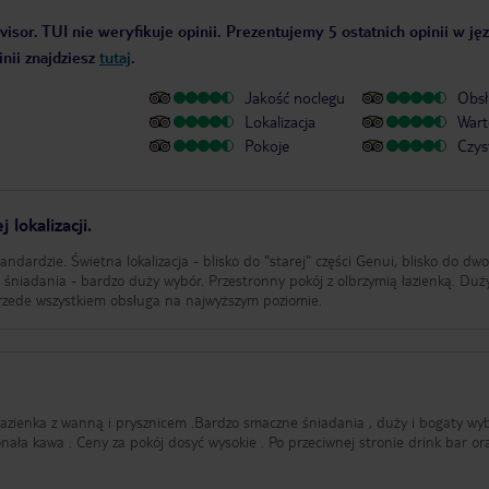
isor. TUI nie weryfikuje opinii. Prezentujemy 5 ostatnich opinii w ję
nii znajdziesz
tutaj
.
Jakość noclegu
Obsł
Lokalizacja
Wart
Pokoje
Czys
lokalizacji.
ndardzie. Świetna lokalizacja - blisko do "starej" części Genui, blisko do dw
 śniadania - bardzo duży wybór. Przestronny pokój z olbrzymią łazienką. Du
przede wszystkiem obsługa na najwyższym poziomie.
łazienka z wanną i prysznicem .Bardzo smaczne śniadania , duży i bogaty wy
onała kawa . Ceny za pokój dosyć wysokie . Po przeciwnej stronie drink bar or