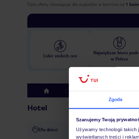
Opis oferty obowiązuje dla wyjazdów w terminie
od
1 kwie
Największe biuro podr
Lider niskich cen
w Polsce
Hotel
Opinie
top
Zgoda
Hotel
Szanujemy Twoją prywatno
Dla dzieci
Używamy technologii takich 
Opieka nad dziećmi
wyświetlanych treści i rekla