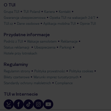
O TUI
Grupa TUI
TUI Poland
Kariera
Kontakt
Gwarancja ubezpieczeniowa
Opieka TUI na wakacjach 24/7
TUI.cz
Dane osobowe
Aplikacja mobilna TUI
Opinie TUI
Przydatne informacje
Podróż z TUI
Wakacje samolotem
Reklamacje
Status reklamacji
Ubezpieczenia
Parkingi
Hotele przy lotniskach
Regulaminy
Regulamin strony
Polityka prywatności
Polityka cookies
Bilety czarterowe
Warunki imprez turystycznych
Standardy ochrony małoletnich
Compliance
TUI w Internecie