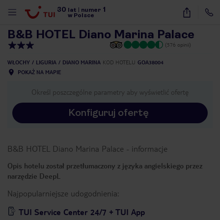
30
1
1
/
29
lat
|
numer
w Polsce
B&B HOTEL Diano Marina Palace
(576 opinii)
WŁOCHY
LIGURIA
DIANO MARINA
KOD HOTELU
GOA38004
POKAŻ NA MAPIE
Określ poszczególne parametry aby wyświetlić ofertę
Konfiguruj ofertę
B&B HOTEL Diano Marina Palace
-
informacje
Opis hotelu został przetłumaczony z języka angielskiego przez
narzędzie DeepL
Najpopularniejsze udogodnienia:
nute
TUI Service Center 24/7 + TUI App