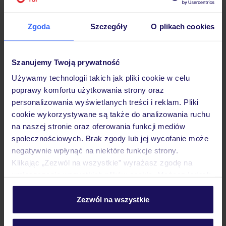
Hotel
Zgoda
Szczegóły
O plikach cookies
Opinie
Szanujemy Twoją prywatność
Używamy technologii takich jak pliki cookie w celu
Pokoje
poprawy komfortu użytkowania strony oraz
personalizowania wyświetlanych treści i reklam. Pliki
cookie wykorzystywane są także do analizowania ruchu
na naszej stronie oraz oferowania funkcji mediów
Wyżywienie
społecznościowych. Brak zgody lub jej wycofanie może
negatywnie wpłynąć na niektóre funkcje strony.
Klikając „Zezwól na wszystkie” wyrażasz zgodę na
Atrakcje
umieszczenie wszystkich plików cookie. Możesz jednak
personalizować swój wybór wchodząc w zakładkę
„Szczegóły”
Zezwól na wszystkie
Ważne informacje
Szczegółowe informacje o plikach cookie znajdziesz
w
polityce plików cookies
oraz
polityce prywatności
.