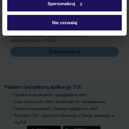
Spersonalizuj
Często zadawane pytania
Jak zmienić uczestników/osobę zgłaszającą?
Nie zezwalaj
Czy w Hotelu będzie przedstawiciel TUI?
Na jakiej podstawie i gdzie otrzymam karty
pokładowe/bilety lotnicze?
Zobacz więcej
Pobierz bezpłatną aplikację TUI
Szybkie wyszukiwanie i przeglądanie ofert
Lista ulubionych ofert i możliwość ich udostępniania
Historia wyszukiwań i ostatnio oglądanych ofert
Kontakt z TUI i wszystkie informacje o Twojej rezerwacji w
myTUI