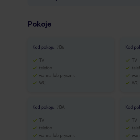
Pokoje
Kod pokoju
:
7B6
Kod po
TV
TV
telefon
tele
wanna lub prysznic
wann
WC
WC
Kod pokoju
:
7BA
Kod po
TV
TV
telefon
tele
wanna lub prysznic
wann