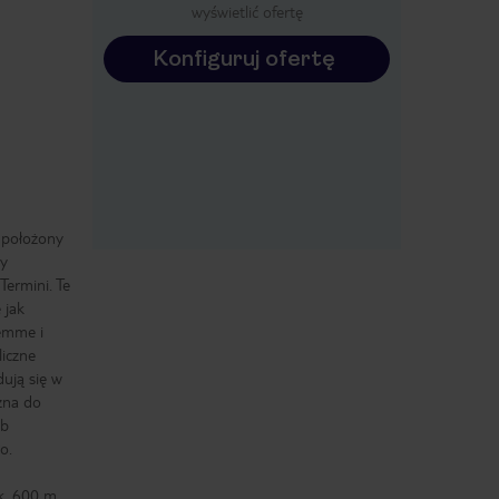
wyświetlić ofertę
Konfiguruj ofertę
j położony
zy
ermini. Te
 jak
lemme i
liczne
dują się w
żna do
ub
o.
k. 600 m