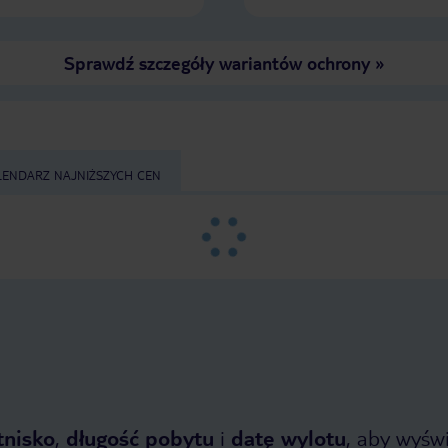
Sprawdź szczegóły wariantów ochrony
»
LENDARZ NAJNIŻSZYCH CEN
tnisko
,
długość pobytu
i
datę wylotu
, aby wyświe