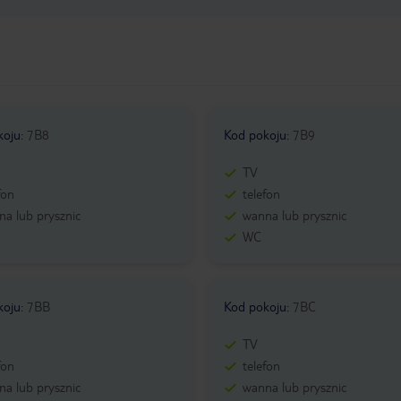
koju
:
7B8
Kod pokoju
:
7B9
TV
fon
telefon
a lub prysznic
wanna lub prysznic
WC
koju
:
7BB
Kod pokoju
:
7BC
TV
fon
telefon
a lub prysznic
wanna lub prysznic