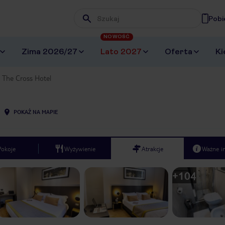
Pobi
Wpisz frazę, której szukasz
NOWOŚĆ
Zima 2026/27
Lato 2027
Oferta
Ki
The Cross Hotel
POKAŻ NA MAPIE
Pokoje
Wyżywienie
Atrakcje
Ważne i
+
104