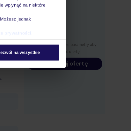
nformacje
e wpłynąć na niektóre
. Możesz jednak
ce prywatności
.
Określ poszczególne parametry aby
wyświetlić ofertę
ezwól na wszystkie
Konfiguruj ofertę
s,