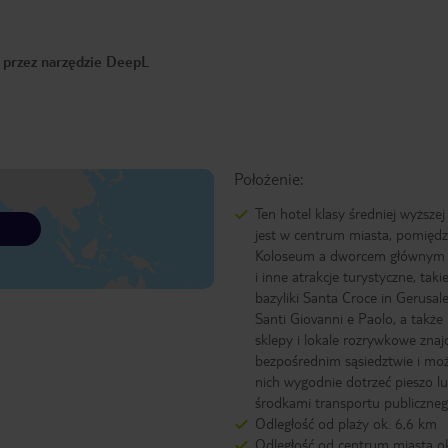
o przez narzędzie DeepL
Położenie:
Ten hotel klasy średniej wyższe
jest w centrum miasta, pomięd
Koloseum a dworcem głównym T
i inne atrakcje turystyczne, takie
bazyliki Santa Croce in Gerusa
Santi Giovanni e Paolo, a także 
sklepy i lokale rozrywkowe znaj
bezpośrednim sąsiedztwie i mo
nich wygodnie dotrzeć pieszo l
środkami transportu publiczneg
Odległość od plaży ok. 6,6 km
Odległość od centrum miasta o