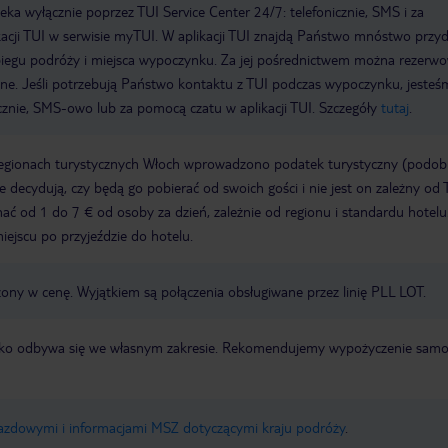
a wyłącznie poprzez TUI Service Center 24/7: telefonicznie, SMS i za
acji TUI w serwisie myTUI. W aplikacji TUI znajdą Państwo mnóstwo przy
biegu podróży i miejsca wypoczynku. Za jej pośrednictwem można rezerw
wne. Jeśli potrzebują Państwo kontaktu z TUI podczas wypoczynku, jeste
icznie, SMS-owo lub za pomocą czatu w aplikacji TUI. Szczegóły
tutaj
.
regionach turystycznych Włoch wprowadzono podatek turystyczny (podo
ze decydują, czy będą go pobierać od swoich gości i nie jest on zależny od 
ć od 1 do 7 € od osoby za dzień, zależnie od regionu i standardu hotelu
miejscu po przyjeździe do hotelu.
zony w cenę. Wyjątkiem są połączenia obsługiwane przez linię PLL LOT.
otnisko odbywa się we własnym zakresie. Rekomendujemy wypożyczenie sa
jazdowymi i informacjami MSZ dotyczącymi kraju podróży
.