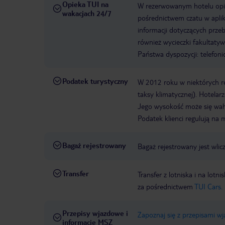
Opieka TUI na
W rezerwowanym hotelu opiek
wakacjach 24/7
pośrednictwem czatu w aplik
informacji dotyczących prze
również wycieczki fakultaty
Państwa dyspozycji: telefon
Podatek turystyczny
W 2012 roku w niektórych 
taksy klimatycznej). Hotelar
Jego wysokość może się waha
Podatek klienci regulują na 
Bagaż rejestrowany
Bagaż rejestrowany jest wlic
Transfer
Transfer z lotniska i na l
za pośrednictwem
TUI Cars.
Przepisy wjazdowe i
Zapoznaj się z przepisami w
informacje MSZ