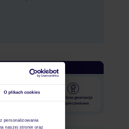
O plikach cookies
 000 hoteli w ponad 50
Najwyższa gwarancja
krajach
ubezpieczeniowa
az personalizowania
na naszej stronie oraz