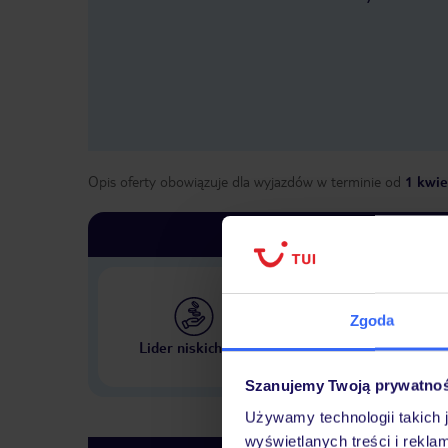
Opis oferty obowiązuje dla wyjazdów w terminie
od
1 kwie
Zgoda
Największe biuro podr
Lider niskich cen
w Polsce
Szanujemy Twoją prywatno
Używamy technologii takich 
wyświetlanych treści i rekla