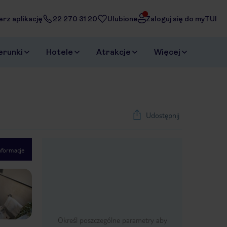
erz aplikację
22 270 31 20
Ulubione
Zaloguj się do myTUI
erunki
Hotele
Atrakcje
Więcej
Udostępnij
nformacje
1
/
110
Next slide
Określ poszczególne parametry aby