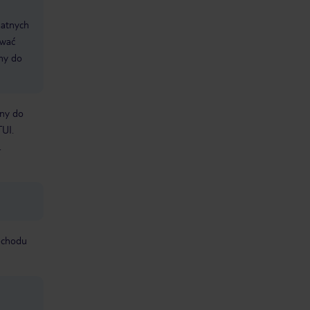
datnych
ować
śmy do
bny do
TUI.
.
mochodu