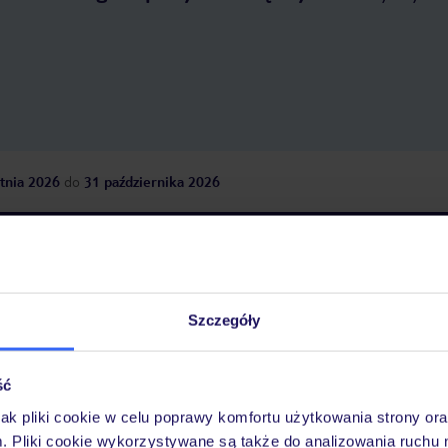
tnia 2026
do
31 października 2026
Dlaczego warto wybrać TUI?
Szczegóły
óży
Tylko u nas opieka na
10
30 lat w Polsce
wakacjach 24/7
ść
jak pliki cookie w celu poprawy komfortu użytkowania strony or
m. Pliki cookie wykorzystywane są także do analizowania ruchu 