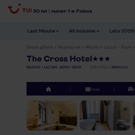
30
lat
|
numer
1
w Polsce
Last Minute
All Inclusive
Lato 2026
Strona główna
Wypoczynek
Włochy
Lacjum - Rzym
The Cross Hotel
WŁOCHY
LACJUM - RZYM
RZYM
KOD HOTELU
ROM15125
Hotel
top
Previous slide