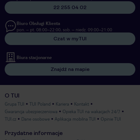
22 255 04 02
Biuro Obsługi Klienta
pon. – pt. 08:00–22:00, sob. – niedz. 09:00–21:00
Czat w myTUI
Biura stacjonarne
Znajdź na mapie
O TUI
Grupa TUI
TUI Poland
Kariera
Kontakt
Gwarancja ubezpieczeniowa
Opieka TUI na wakacjach 24/7
TUI.cz
Dane osobowe
Aplikacja mobilna TUI
Opinie TUI
Przydatne informacje