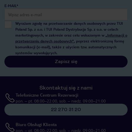
E-MAIL*
Wyrażam zgodę na przetwarzanie danych osobowych przez TUI
Poland Sp. z o.o. i TUI Poland Dystrybucja Sp. z o.o. w celach
marketingowych, w zakresie oraz celu wskazanym w
„Informacji o
przetwarzaniu danych osobowych”
, poprzez elektroniczną formę
komunikacji (e-mail), także z użyciem tzw. automatycznych
systemów wywołujących.
Zapisz się
Skontaktuj się z nami
Telefoniczne Centrum Rezerwacji
pon. – pt. 08:00–22:00, sob. – niedz. 09:00–21:00
22 270 31 20
Biuro Obsługi Klienta
pon. – pt. 08:00–22:00, sob. – niedz. 09:00–21:00