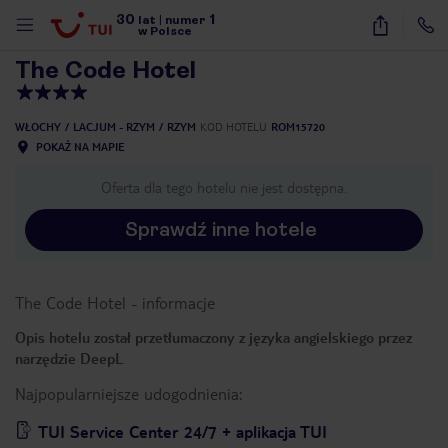
30
1
1
/
24
lat
|
numer
w Polsce
The Code Hotel
WŁOCHY
LACJUM - RZYM
RZYM
KOD HOTELU
ROM15720
POKAŻ NA MAPIE
Oferta dla tego hotelu nie jest dostępna.
Sprawdź inne hotele
The Code Hotel
-
informacje
Opis hotelu został przetłumaczony z języka angielskiego przez
narzędzie DeepL
Najpopularniejsze udogodnienia:
nute
TUI Service Center 24/7 + aplikacja TUI