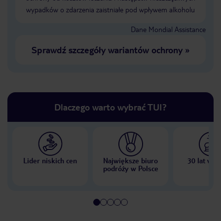
wypadków o zdarzenia zaistniałe pod wpływem alkoholu
Dane Mondial Assistance
Sprawdź szczegóły wariantów ochrony
»
Dlaczego warto wybrać TUI?
Lider niskich cen
Największe biuro
30 lat w P
podróży w Polsce