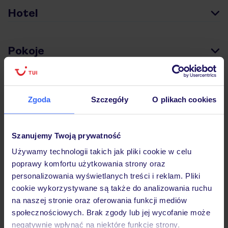
Hotel
Pokoje
Wyżywienie
Zgoda
Szczegóły
O plikach cookies
Atrakcje
Szanujemy Twoją prywatność
Używamy technologii takich jak pliki cookie w celu
Ważne informacje
poprawy komfortu użytkowania strony oraz
personalizowania wyświetlanych treści i reklam. Pliki
cookie wykorzystywane są także do analizowania ruchu
na naszej stronie oraz oferowania funkcji mediów
Często zadawane pytania
społecznościowych. Brak zgody lub jej wycofanie może
negatywnie wpłynąć na niektóre funkcje strony.
Jak zmienić uczestników/osobę zgłaszającą?