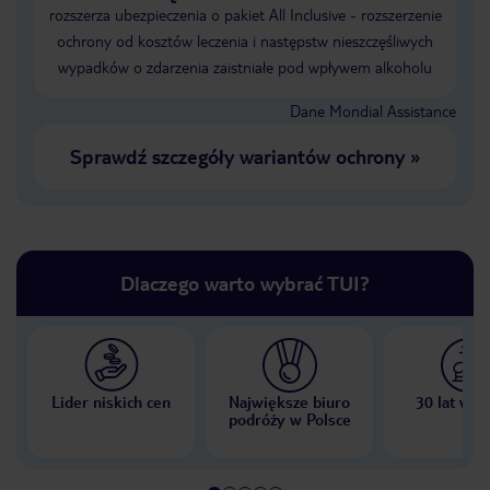
rozszerza ubezpieczenia o pakiet All Inclusive - rozszerzenie
ochrony od kosztów leczenia i następstw nieszczęśliwych
wypadków o zdarzenia zaistniałe pod wpływem alkoholu
Dane Mondial Assistance
Sprawdź szczegóły wariantów ochrony
»
Dlaczego warto wybrać TUI?
Lider niskich cen
Największe biuro
30 lat w P
podróży w Polsce