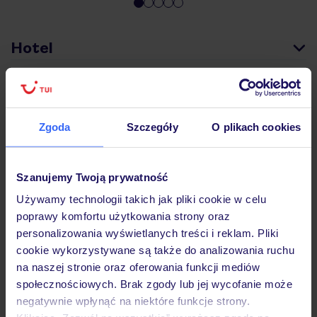
Hotel
Wyżywienie
Zgoda
Szczegóły
O plikach cookies
Atrakcje
Szanujemy Twoją prywatność
Używamy technologii takich jak pliki cookie w celu
Ważne informacje
poprawy komfortu użytkowania strony oraz
personalizowania wyświetlanych treści i reklam. Pliki
cookie wykorzystywane są także do analizowania ruchu
Często zadawane pytania
na naszej stronie oraz oferowania funkcji mediów
społecznościowych. Brak zgody lub jej wycofanie może
Jak zmienić uczestników/osobę zgłaszającą?
negatywnie wpłynąć na niektóre funkcje strony.
Czy w Hotelu będzie przedstawiciel TUI?