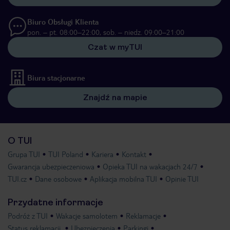
Biuro Obsługi Klienta
pon. – pt. 08:00–22:00, sob. – niedz. 09:00–21:00
Czat w myTUI
Biura stacjonarne
Znajdź na mapie
O TUI
Grupa TUI
TUI Poland
Kariera
Kontakt
Gwarancja ubezpieczeniowa
Opieka TUI na wakacjach 24/7
TUI.cz
Dane osobowe
Aplikacja mobilna TUI
Opinie TUI
Przydatne informacje
Podróż z TUI
Wakacje samolotem
Reklamacje
Status reklamacji
Ubezpieczenia
Parkingi