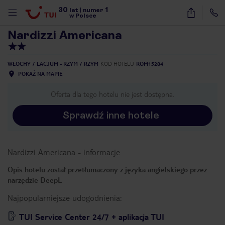
30
1
1
/
16
lat
|
numer
w Polsce
Nardizzi Americana
WŁOCHY
LACJUM - RZYM
RZYM
KOD HOTELU
ROM15284
POKAŻ NA MAPIE
Oferta dla tego hotelu nie jest dostępna.
Sprawdź inne hotele
Nardizzi Americana
-
informacje
Opis hotelu został przetłumaczony z języka angielskiego przez
narzędzie DeepL
Najpopularniejsze udogodnienia:
nute
TUI Service Center 24/7 + aplikacja TUI