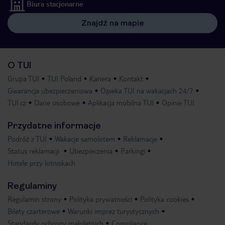
Biura stacjonarne
Znajdź na mapie
O TUI
Grupa TUI
TUI Poland
Kariera
Kontakt
Gwarancja ubezpieczeniowa
Opieka TUI na wakacjach 24/7
TUI.cz
Dane osobowe
Aplikacja mobilna TUI
Opinie TUI
Przydatne informacje
Podróż z TUI
Wakacje samolotem
Reklamacje
Status reklamacji
Ubezpieczenia
Parkingi
Hotele przy lotniskach
Regulaminy
Regulamin strony
Polityka prywatności
Polityka cookies
Bilety czarterowe
Warunki imprez turystycznych
Standardy ochrony małoletnich
Compliance