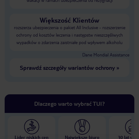
wakacji w ramach ubezpieczenia od rezygnacji
Większość Klientów
rozszerza ubezpieczenia o pakiet All Inclusive - rozszerzenie
ochrony od kosztów leczenia i następstw nieszczęśliwych
wypadków o zdarzenia zaistniałe pod wpływem alkoholu
Dane Mondial Assistance
Sprawdź szczegóły wariantów ochrony
»
Dlaczego warto wybrać TUI?
Lider niskich cen
Największe biuro
30 lat w P