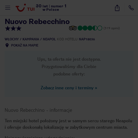
30
1
1
/
13
lat
|
numer
w Polsce
Nuovo Rebecchino
(519 opinii)
WŁOCHY
KAMPANIA
NEAPOL
KOD HOTELU
NAP18036
POKAŻ NA MAPIE
Ups, ta oferta nie jest dostępna.
Przygotowaliśmy dla Ciebie
podobne oferty:
Zobacz inne ceny i terminy
»
Nuovo Rebecchino
-
informacje
Ten miejski hotel położony jest w samym sercu starego Neapolu
i oferuje doskonałą lokalizację w zabytkowym centrum miasta.
nute
Najpopularniejsze udogodnienia: