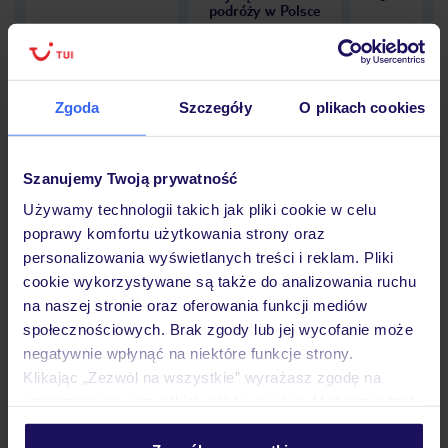
podróży w Polsce
Zgoda
Szczegóły
O plikach cookies
Hotel
Szanujemy Twoją prywatność
Używamy technologii takich jak pliki cookie w celu
Opinie
poprawy komfortu użytkowania strony oraz
personalizowania wyświetlanych treści i reklam. Pliki
cookie wykorzystywane są także do analizowania ruchu
Pokoje
na naszej stronie oraz oferowania funkcji mediów
społecznościowych. Brak zgody lub jej wycofanie może
negatywnie wpłynąć na niektóre funkcje strony.
Wyżywienie
Klikając „Zezwól na wszystkie” wyrażasz zgodę na
umieszczenie wszystkich plików cookie. Możesz jednak
personalizować swój wybór wchodząc w zakładkę
Atrakcje