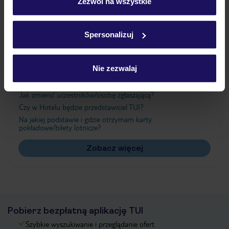
„Szczegóły”
Zezwól na wszystkie
Szczegółowe informacje o plikach cookie znajdziesz
w
polityce plików cookies
oraz
polityce prywatności
.
Ważne informacje
Spersonalizuj
Nie zezwalaj
Często zadawane pytania
Jak zmienić uczestników/osobę zgłaszającą?
Czy w Hotelu będzie przedstawiciel TUI?
Na jakiej podstawie i gdzie otrzymam karty
pokładowe/bilety lotnicze?
Zobacz więcej
Pobierz bezpłatną aplikację TUI
Szybkie wyszukiwanie i przeglądanie ofert