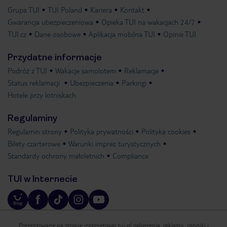
Grupa TUI
TUI Poland
Kariera
Kontakt
Gwarancja ubezpieczeniowa
Opieka TUI na wakacjach 24/7
TUI.cz
Dane osobowe
Aplikacja mobilna TUI
Opinie TUI
Przydatne informacje
Podróż z TUI
Wakacje samolotem
Reklamacje
Status reklamacji
Ubezpieczenia
Parkingi
Hotele przy lotniskach
Regulaminy
Regulamin strony
Polityka prywatności
Polityka cookies
Bilety czarterowe
Warunki imprez turystycznych
Standardy ochrony małoletnich
Compliance
TUI w Internecie
Prezentowane na stronie internetowej tui.pl ogłoszenia, reklamy, cenniki i