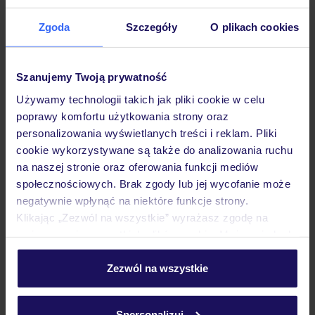
Zgoda
Szczegóły
O plikach cookies
Hotel
Szanujemy Twoją prywatność
Używamy technologii takich jak pliki cookie w celu
Pokoje
poprawy komfortu użytkowania strony oraz
personalizowania wyświetlanych treści i reklam. Pliki
cookie wykorzystywane są także do analizowania ruchu
Wyżywienie
na naszej stronie oraz oferowania funkcji mediów
społecznościowych. Brak zgody lub jej wycofanie może
negatywnie wpłynąć na niektóre funkcje strony.
Atrakcje
Klikając „Zezwól na wszystkie” wyrażasz zgodę na
umieszczenie wszystkich plików cookie. Możesz jednak
personalizować swój wybór wchodząc w zakładkę
Ważne informacje
„Szczegóły”
Zezwól na wszystkie
Szczegółowe informacje o plikach cookie znajdziesz
w
polityce plików cookies
oraz
polityce prywatności
.
Spersonalizuj