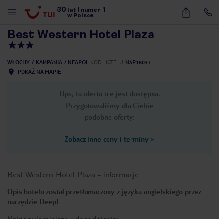
30
1
1
/
30
lat
|
numer
w Polsce
Best Western Hotel Plaza
WŁOCHY
KAMPANIA
NEAPOL
KOD HOTELU
NAP18037
POKAŻ NA MAPIE
Ups, ta oferta nie jest dostępna.
Przygotowaliśmy dla Ciebie
podobne oferty:
Zobacz inne ceny i terminy
»
Best Western Hotel Plaza
-
informacje
Opis hotelu został przetłumaczony z języka angielskiego przez
narzędzie DeepL
nute
Najpopularniejsze udogodnienia: