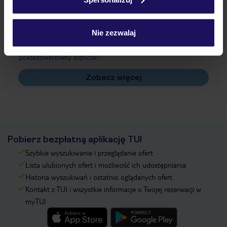
Często zadawane pytania
Jak zmienić uczestników/osobę zgłaszającą?
Nie zezwalaj
Czy w Hotelu będzie przedstawiciel TUI?
Na jakiej podstawie i gdzie otrzymam karty
pokładowe/bilety lotnicze?
Zobacz więcej
Pobierz bezpłatną aplikację TUI
Szybkie wyszukiwanie i przeglądanie ofert
Lista ulubionych ofert i możliwość ich udostępniania
Historia wyszukiwań i ostatnio oglądanych ofert
Kontakt z TUI i wszystkie informacje o Twojej rezerwacji w
myTUI