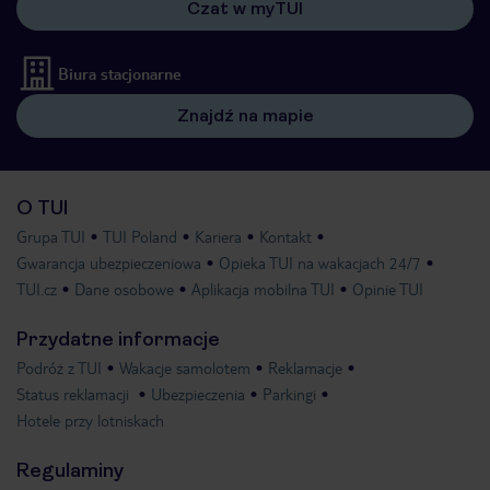
Czat w myTUI
Biura stacjonarne
Znajdź na mapie
O TUI
Grupa TUI
TUI Poland
Kariera
Kontakt
Gwarancja ubezpieczeniowa
Opieka TUI na wakacjach 24/7
TUI.cz
Dane osobowe
Aplikacja mobilna TUI
Opinie TUI
Przydatne informacje
Podróż z TUI
Wakacje samolotem
Reklamacje
Status reklamacji
Ubezpieczenia
Parkingi
Hotele przy lotniskach
Regulaminy