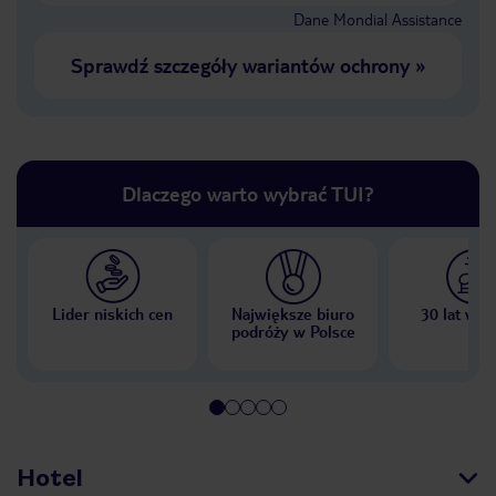
Dane Mondial Assistance
Sprawdź szczegóły wariantów ochrony
»
Dlaczego warto wybrać TUI?
Lider niskich cen
Największe biuro
30 lat w P
podróży w Polsce
Hotel