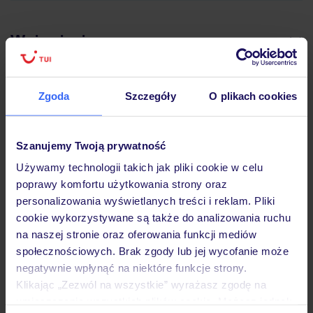
Wyżywienie
Atrakcje
Zgoda
Szczegóły
O plikach cookies
Ważne informacje
Szanujemy Twoją prywatność
Używamy technologii takich jak pliki cookie w celu
poprawy komfortu użytkowania strony oraz
personalizowania wyświetlanych treści i reklam. Pliki
Często zadawane pytania
cookie wykorzystywane są także do analizowania ruchu
Jak zmienić uczestników/osobę zgłaszającą?
na naszej stronie oraz oferowania funkcji mediów
Czy w Hotelu będzie przedstawiciel TUI?
społecznościowych. Brak zgody lub jej wycofanie może
Na jakiej podstawie i gdzie otrzymam karty
negatywnie wpłynąć na niektóre funkcje strony.
pokładowe/bilety lotnicze?
Klikając „Zezwól na wszystkie” wyrażasz zgodę na
Zobacz więcej
umieszczenie wszystkich plików cookie. Możesz jednak