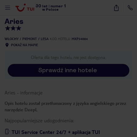
30
1
1
/
18
lat
|
numer
w Polsce
Aries
WŁOCHY
PIEMONT
LESA
KOD HOTELU
MXP34004
POKAŻ NA MAPIE
Oferta dla tego hotelu nie jest dostępna.
Sprawdź inne hotele
Aries
-
informacje
Opis hotelu został przetłumaczony z języka angielskiego przez
narzędzie DeepL
Najpopularniejsze udogodnienia:
nute
TUI Service Center 24/7 + aplikacja TUI