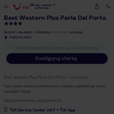
30
1
1
/
43
lat
|
numer
w Polsce
Best Western Plus Perla Del Porto
WŁOCHY
KALABRIA
CATANZARO
KOD HOTELU
SUF34000
POKAŻ NA MAPIE
Określ poszczególne parametry aby wyświetlić ofertę
Konfiguruj ofertę
Best Western Plus Perla Del Porto
-
informacje
Opis hotelu został przetłumaczony z języka angielskiego przez
narzędzie DeepL
Najpopularniejsze udogodnienia:
nute
TUI Service Center 24/7 + TUI App