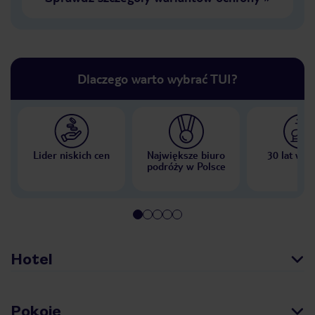
Dlaczego warto wybrać TUI?
Lider niskich cen
Największe biuro
30 lat w P
podróży w Polsce
Hotel
Pokoje