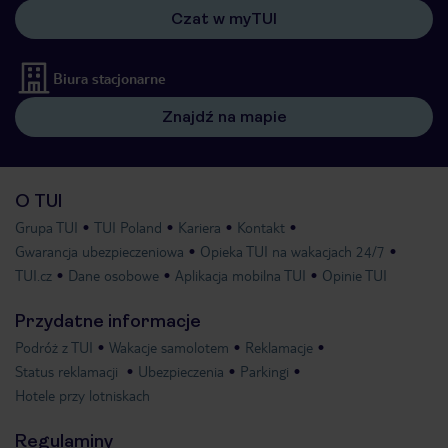
Czat w myTUI
Biura stacjonarne
Znajdź na mapie
O TUI
Grupa TUI
TUI Poland
Kariera
Kontakt
Gwarancja ubezpieczeniowa
Opieka TUI na wakacjach 24/7
TUI.cz
Dane osobowe
Aplikacja mobilna TUI
Opinie TUI
Przydatne informacje
Podróż z TUI
Wakacje samolotem
Reklamacje
Status reklamacji
Ubezpieczenia
Parkingi
Hotele przy lotniskach
Regulaminy