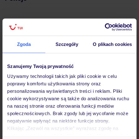
Wyżywienie
Atrakcje
Zgoda
Szczegóły
O plikach cookies
Ważne informacje
Szanujemy Twoją prywatność
Używamy technologii takich jak pliki cookie w celu
poprawy komfortu użytkowania strony oraz
personalizowania wyświetlanych treści i reklam. Pliki
Często zadawane pytania
cookie wykorzystywane są także do analizowania ruchu
Jak zmienić uczestników/osobę zgłaszającą?
na naszej stronie oraz oferowania funkcji mediów
Czy w Hotelu będzie przedstawiciel TUI?
społecznościowych. Brak zgody lub jej wycofanie może
Na jakiej podstawie i gdzie otrzymam karty
negatywnie wpłynąć na niektóre funkcje strony.
pokładowe/bilety lotnicze?
Klikając „Zezwól na wszystkie” wyrażasz zgodę na
umieszczenie wszystkich plików cookie. Możesz jednak
Zobacz więcej