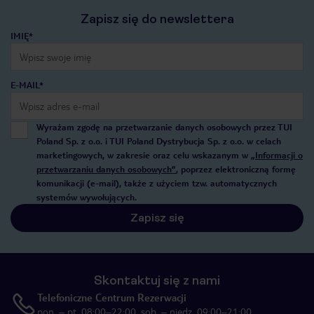
Zapisz się do newslettera
IMIĘ*
E-MAIL*
Wyrażam zgodę na przetwarzanie danych osobowych przez TUI
Poland Sp. z o.o. i TUI Poland Dystrybucja Sp. z o.o. w celach
marketingowych, w zakresie oraz celu wskazanym w
„Informacji o
przetwarzaniu danych osobowych”
, poprzez elektroniczną formę
komunikacji (e-mail), także z użyciem tzw. automatycznych
systemów wywołujących.
Zapisz się
Skontaktuj się z nami
Telefoniczne Centrum Rezerwacji
pon. – pt. 08:00–22:00, sob. – niedz. 09:00–21:00