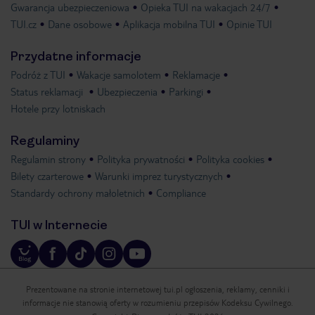
Gwarancja ubezpieczeniowa
Opieka TUI na wakacjach 24/7
TUI.cz
Dane osobowe
Aplikacja mobilna TUI
Opinie TUI
Przydatne informacje
Podróż z TUI
Wakacje samolotem
Reklamacje
Status reklamacji
Ubezpieczenia
Parkingi
Hotele przy lotniskach
Regulaminy
Regulamin strony
Polityka prywatności
Polityka cookies
Bilety czarterowe
Warunki imprez turystycznych
Standardy ochrony małoletnich
Compliance
TUI w Internecie
Prezentowane na stronie internetowej tui.pl ogłoszenia, reklamy, cenniki i
informacje nie stanowią oferty w rozumieniu przepisów Kodeksu Cywilnego.