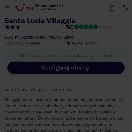
30
1
1
/
16
lat
|
numer
w Polsce
Santa Lucia Villaggio
(2 opinie)
WŁOCHY
JEZIORO GARDA
PIEVE DI LEDRO
KOD HOTELU
VRN03005
POKAŻ NA MAPIE
Określ poszczególne parametry aby wyświetlić ofertę
Konfiguruj ofertę
Santa Lucia Villaggio
-
informacje
Villaggio Santa Lucia to spokojny kompleks, położony około 2,5
km od Jeziora Ledro. składa się z komfortowych domków i
apartamentów z aneksami kuchennym. Idealny na relaks w
otoczeniu natury. Do dyspozycji gości jest kryty basen, a także
udogodnienia dla miłośników aktywnego wypoczynku. To
nute
świetny wybór dla osób, które cenią sobie spokój i bliskość