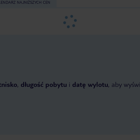
LENDARZ NAJNIŻSZYCH CEN
tnisko
,
długość pobytu
i
datę wylotu
, aby wyświe