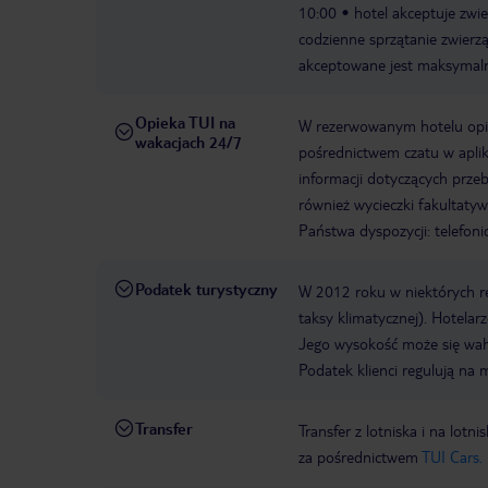
10:00
hotel akceptuje zw
codzienne sprzątanie zwierzą
akceptowane jest maksymaln
Opieka TUI na
W rezerwowanym hotelu opiek
wakacjach 24/7
pośrednictwem czatu w aplik
informacji dotyczących prze
również wycieczki fakultaty
Państwa dyspozycji: telefon
Podatek turystyczny
W 2012 roku w niektórych 
taksy klimatycznej). Hotelar
Jego wysokość może się waha
Podatek klienci regulują na 
Transfer
Transfer z lotniska i na l
za pośrednictwem
TUI Cars.