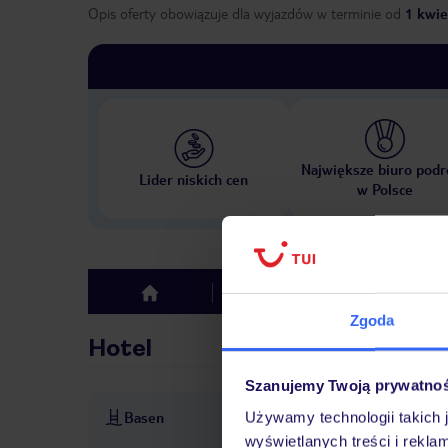
Opis oferty obowiązuje dla wyjazdów w terminie
od
1 kwie
Największe biuro podr
Lider niskich cen
w Polsce
Hotel
Opinie
top
Zgoda
Hotel
Szanujemy Twoją prywatno
Basen
Używamy technologii takich 
baseny: 2
basen: ze słodk
wyświetlanych treści i rekla
noszenie czepków
jacuzzi: