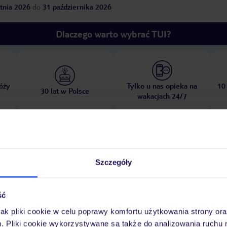
tnia 2026
do
31 października 2026
Dlaczego warto wybrać TUI?
óży
Tylko u nas opieka na
10
30 lat w Polsce
wakacjach 24/7
Ważn
Pokoje
Wyżywienie
Atrakcje
infor
Szczegóły
ść
jak pliki cookie w celu poprawy komfortu użytkowania strony or
ą wodą
basen „Indoor Pool": kryty, ze słodką wodą, podgrzewany, obow
m. Pliki cookie wykorzystywane są także do analizowania ruchu 
 w strefie spa
leżaki: w cenie
parasole: w cenie
ręczniki: w cenie