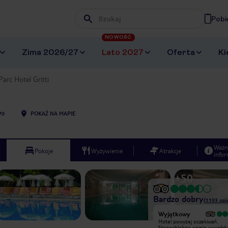
Pobi
Wpisz frazę, której szukasz
NOWOŚĆ
Zima 2026/27
Lato 2027
Oferta
Ki
Parc Hotel Gritti
70
POKAŻ NA MAPIE
Ważn
Pokoje
Wyżywienie
Atrakcje
infor
+
50
Bardzo dobry
(
1193
opi
Wyjątkowy
Wyjątkowy
Hotel powyżej oczekiwań.
Hotel powyżej oczekiwań.
Niepochlebne opinie wywołały we
Niepochlebne opinie wywołał