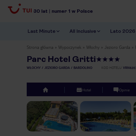
30
lat
|
numer
1
w Polsce
Last Minute
All Inclusive
Lato 2026
Strona główna
Wypoczynek
Włochy
Jezioro Garda
Parc Hotel Gritti
WŁOCHY
JEZIORO GARDA
BARDOLINO
KOD HOTELU
VRN820
Hotel
Opinie
top
Previous slide