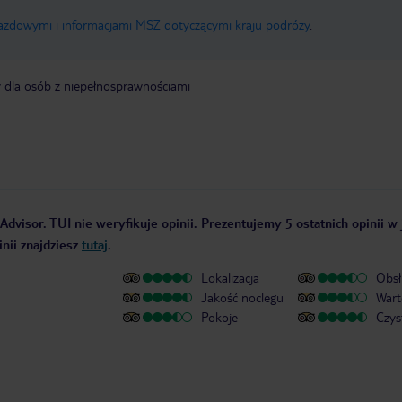
jazdowymi i informacjami MSZ dotyczącymi kraju podróży
.
y dla osób z niepełnosprawnościami
Advisor. TUI nie weryfikuje opinii. Prezentujemy 5 ostatnich opinii w
nii znajdziesz
tutaj
.
Lokalizacja
Obsł
Jakość noclegu
Wart
Pokoje
Czys