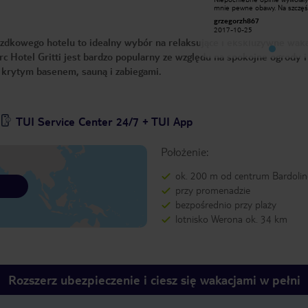
mnie pewne obawy. Na szczęście
mnie pewne obawy. Na szczęś
okazało się że hotel czysty, pokoje
okazało się że hotel czysty, p
grzegorzh867
grzegorzh867
wyposażone 4 gwiazdkowo - łącznie z
wyposażone 4 gwiazdkowo - łącznie z
2017-10-25
2017-10-25
powitalnym winem musującym -
powitalnym winem musującym
azdkowego hotelu to idealny wybór na relaksujące i ekskluzywne waka
bardzo miło. Szlafroki i kapcie
bardzo miło. Szlafroki i kapcie
kąpielowe pomagają skorzystać z
kąpielowe pomagają skorzysta
rc Hotel Gritti jest bardzo popularny ze względu na spokojne ogrody i
centrum odnowy z basenem i
centrum odnowy z basenem i
saunami które są w cenie pobytu.
saunami które są w cenie pob
 krytym basenem, sauną i zabiegami.
Śniadania kontynentalne
Śniadania kontynentalne
wystarczające. W pobliżu promenada
wystarczające. W pobliżu pr
prowadząca do portu. Bardzo
prowadząca do portu. Bardzo
polecam to miejsce.
polecam to miejsce.
TUI Service Center 24/7 + TUI App
Położenie:
ok. 200 m od centrum Bardoli
przy promenadzie
bezpośrednio przy plaży
lotnisko Werona ok. 34 km
Rozszerz ubezpieczenie i ciesz się wakacjami w pełni