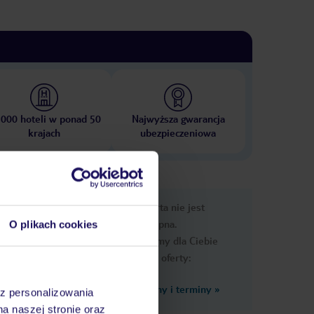
 000 hoteli w ponad 50
Najwyższa gwarancja
krajach
ubezpieczeniowa
e
Ups, ta oferta nie jest
macje
dostępna.
O plikach cookies
Przygotowaliśmy dla Ciebie
podobne oferty:
Zobacz inne ceny i terminy
»
az personalizowania
iązkowe
na naszej stronie oraz