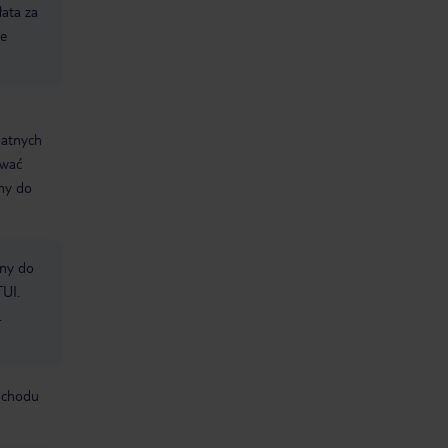
łata za
ie
datnych
ować
śmy do
bny do
TUI.
.
mochodu