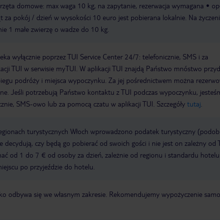
ierzęta domowe: max waga 10 kg, na zapytanie, rezerwacja wymagana
op
t za pokój / dzień w wysokości 10 euro jest pobierana lokalnie. Na życzen
ie 1 małe zwierzę o wadze do 10 kg.
a wyłącznie poprzez TUI Service Center 24/7: telefonicznie, SMS i za
acji TUI w serwisie myTUI. W aplikacji TUI znajdą Państwo mnóstwo przy
biegu podróży i miejsca wypoczynku. Za jej pośrednictwem można rezerw
wne. Jeśli potrzebują Państwo kontaktu z TUI podczas wypoczynku, jeste
icznie, SMS-owo lub za pomocą czatu w aplikacji TUI. Szczegóły
tutaj
.
regionach turystycznych Włoch wprowadzono podatek turystyczny (podo
ze decydują, czy będą go pobierać od swoich gości i nie jest on zależny od 
ć od 1 do 7 € od osoby za dzień, zależnie od regionu i standardu hotelu
miejscu po przyjeździe do hotelu.
otnisko odbywa się we własnym zakresie. Rekomendujemy wypożyczenie sa