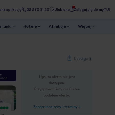
erz aplikację
22 270 31 20
Ulubione
Zaloguj się do myTUI
erunki
Hotele
Atrakcje
Więcej
Udostępnij
e
Ups, ta oferta nie jest
macje
1
/
56
dostępna.
Next slide
Przygotowaliśmy dla Ciebie
podobne oferty:
nie
)
Zobacz inne ceny i terminy
»
Wyjątkowy
Hotel powyżej oczekiwań.
y we
Niepochlebne opinie wywołały we