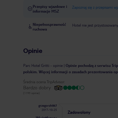
Przepisy wjazdowe i
Zapoznaj się z przepisami w
informacje MSZ
Niepełnosprawność
Hotel nie jest przystosowan
ruchowa
Opinie
Parc Hotel Gritti
-
opinie
|
Opinie pochodzą z serwisu Trip
polskim. Więcej informacji o zasadach prezentowania opi
Średnia ocena TripAdvisor:
Bardzo dobry
(1193 opinie)
grzegorzh867
2017-10-25
Zadowolony
Wyjątkowy