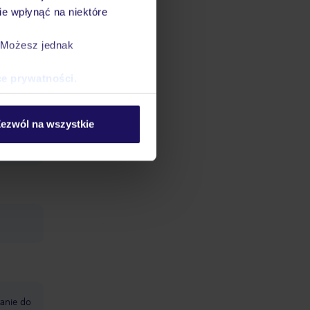
e wpłynąć na niektóre
. Możesz jednak
ce prywatności
.
: w
ezwól na wszystkie
 w
anie do