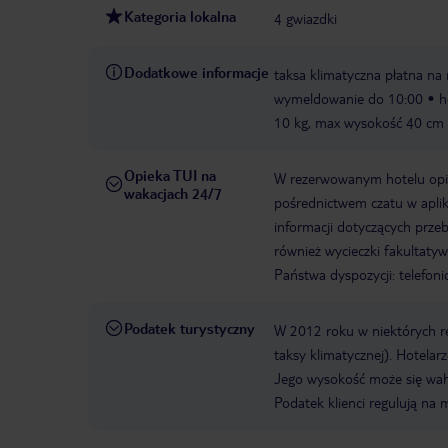
Kategoria lokalna
4 gwiazdki
Dodatkowe informacje
taksa klimatyczna płatna na 
wymeldowanie do 10:00
h
10 kg, max wysokość 40 cm
Opieka TUI na
W rezerwowanym hotelu opiek
wakacjach 24/7
pośrednictwem czatu w aplik
informacji dotyczących prze
również wycieczki fakultaty
Państwa dyspozycji: telefon
Podatek turystyczny
W 2012 roku w niektórych 
taksy klimatycznej). Hotelar
Jego wysokość może się waha
Podatek klienci regulują na 