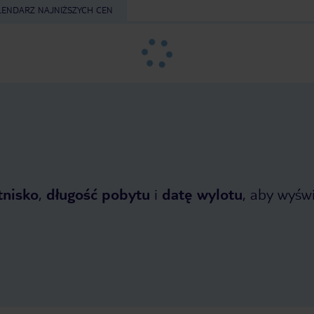
LENDARZ NAJNIŻSZYCH CEN
tnisko
,
długość pobytu
i
datę wylotu
, aby wyświe