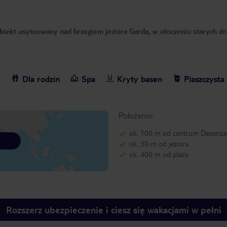
biekt usytuowany nad brzegiem jeziora Garda, w otoczeniu starych d
e
Dla rodzin
Spa
Kryty basen
Piaszczysta
Położenie:
ok. 700 m od centrum Desenz
ok. 30 m od jeziora
ok. 400 m od plaży
Rozszerz ubezpieczenie i ciesz się wakacjami w pełni