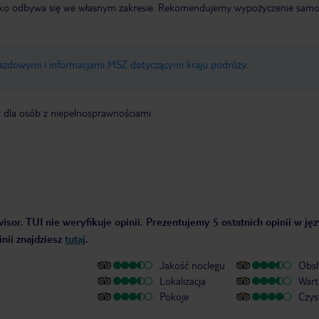
otnisko odbywa się we własnym zakresie. Rekomendujemy wypożyczenie sa
jazdowymi i informacjami MSZ dotyczącymi kraju podróży
.
y dla osób z niepełnosprawnościami
isor. TUI nie weryfikuje opinii. Prezentujemy 5 ostatnich opinii w ję
nii znajdziesz
tutaj
.
Jakość noclegu
Obsł
Lokalizacja
Wart
Pokoje
Czys