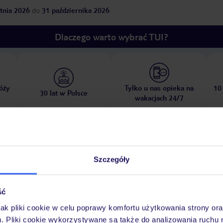
tnia 2026
do
31 października 2026
Dlaczego warto wybrać TUI?
óży
Tylko u nas opieka na
10
30 lat w Polsce
wakacjach 24/7
Ważn
Pokoje
Wyżywienie
Atrakcje
infor
Szczegóły
ść
jak pliki cookie w celu poprawy komfortu użytkowania strony or
m. Pliki cookie wykorzystywane są także do analizowania ruchu 