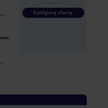
wyświetlić ofertę
Konfiguruj ofertę
rzew
 plaża
ano