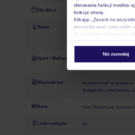
oferowania funkcji mediów s
Dla dzieci
łóżeczka dla dzieci/niemowlą
funkcje strony.
Klikając „Zezwól na wszystk
Basen
personalizować swój wybór 
baseny: 2
basen: maj - wrz
Szczegółowe informacje o pl
cenie
basen „Indoor pool":
opłatą, kryte, w strefie spa
Nie zezwalaj
Sport i Wellness
strefa spa „SPA Oli
PŁATNE
fińska
siłownia
golf
ro
Wyposażenie
recepcja
sejf: w recepcji, w
dostępności, niestrzeżony, w
Karty
Visa, MasterCard, American 
Liczba pokojów
76