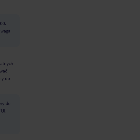
00,
x waga
datnych
ować
śmy do
bny do
TUI.
.