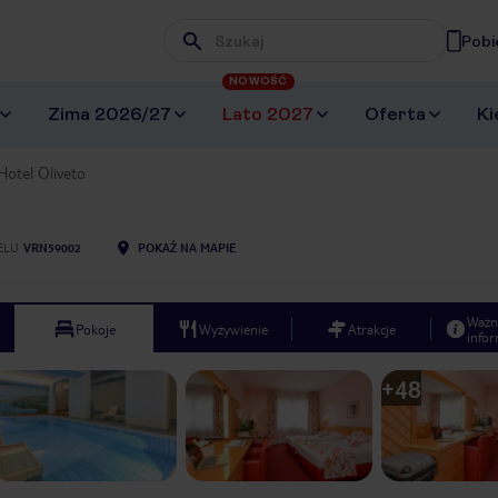
Pobi
Wpisz frazę, której szukasz
NOWOŚĆ
Zima 2026/27
Lato 2027
Oferta
Ki
Hotel Oliveto
ELU
VRN59002
POKAŻ NA MAPIE
Ważn
Pokoje
Wyżywienie
Atrakcje
infor
+
48