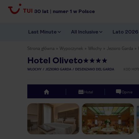
30
lat
|
numer
1
w Polsce
Last Minute
All Inclusive
Lato 2026
Strona główna
Wypoczynek
Włochy
Jezioro Garda
Hotel Oliveto
WŁOCHY
JEZIORO GARDA
DESENZANO DEL GARDA
KOD HOT
Hotel
Opinie
top
Previous slide