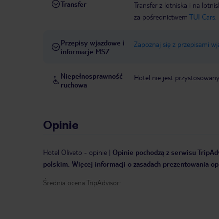
Transfer
Transfer z lotniska i na l
za pośrednictwem
TUI Cars.
Przepisy wjazdowe i
Zapoznaj się z przepisami w
informacje MSZ
Niepełnosprawność
Hotel nie jest przystosowan
ruchowa
Opinie
Hotel Oliveto
-
opinie
|
Opinie pochodzą z serwisu TripAdv
polskim. Więcej informacji o zasadach prezentowania opi
Średnia ocena TripAdvisor: