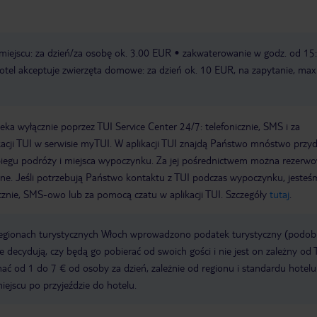
miejscu: za dzień/za osobę ok. 3.00 EUR
zakwaterowanie w godz. od 15:
otel akceptuje zwierzęta domowe: za dzień ok. 10 EUR, na zapytanie, ma
a wyłącznie poprzez TUI Service Center 24/7: telefonicznie, SMS i za
acji TUI w serwisie myTUI. W aplikacji TUI znajdą Państwo mnóstwo przy
biegu podróży i miejsca wypoczynku. Za jej pośrednictwem można rezerw
wne. Jeśli potrzebują Państwo kontaktu z TUI podczas wypoczynku, jeste
icznie, SMS-owo lub za pomocą czatu w aplikacji TUI. Szczegóły
tutaj
.
regionach turystycznych Włoch wprowadzono podatek turystyczny (podo
ze decydują, czy będą go pobierać od swoich gości i nie jest on zależny od 
ć od 1 do 7 € od osoby za dzień, zależnie od regionu i standardu hotelu
miejscu po przyjeździe do hotelu.