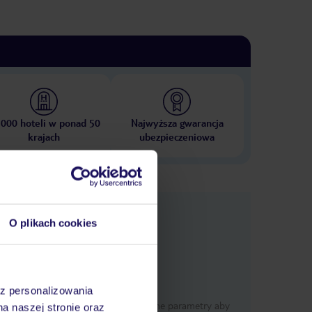
 000 hoteli w ponad 50
Najwyższa gwarancja
krajach
ubezpieczeniowa
e
macje
O plikach cookies
az personalizowania
Określ poszczególne parametry aby
na naszej stronie oraz