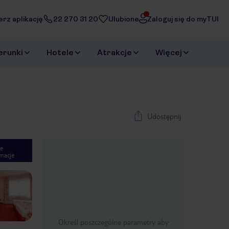
erz aplikację
22 270 31 20
Ulubione
Zaloguj się do myTUI
erunki
Hotele
Atrakcje
Więcej
Udostępnij
e
macje
1
/
54
Next slide
Określ poszczególne parametry aby