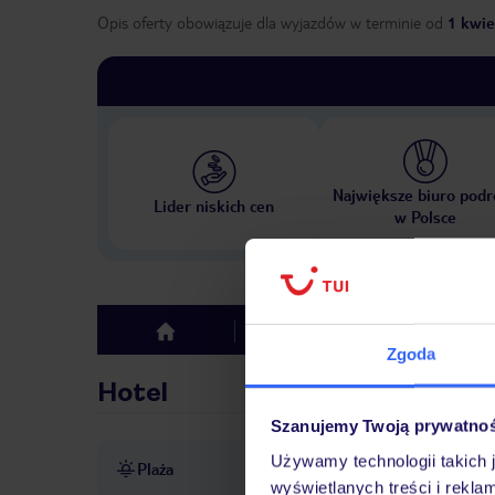
Opis oferty obowiązuje dla wyjazdów w terminie
od
1 kwie
Największe biuro podr
Lider niskich cen
w Polsce
Hotel
Opinie
top
Zgoda
Hotel
Szanujemy Twoją prywatno
Używamy technologii takich 
Plaża
publiczna
żwirowa
wyświetlanych treści i rekla