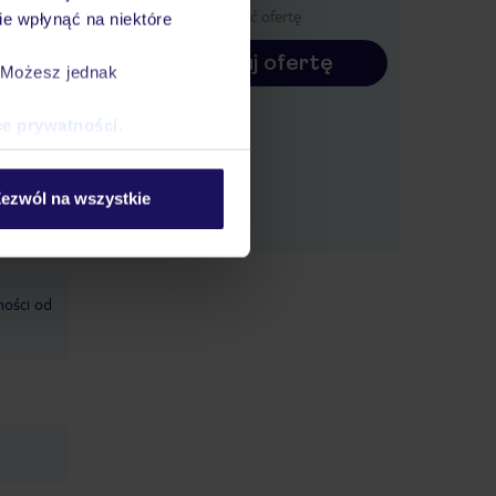
wyświetlić ofertę
e wpłynąć na niektóre
Konfiguruj ofertę
. Możesz jednak
le: w
ce prywatności
.
i: za
ezwól na wszystkie
ności od