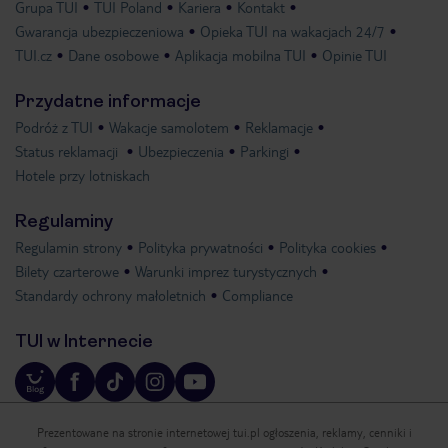
Grupa TUI
TUI Poland
Kariera
Kontakt
Gwarancja ubezpieczeniowa
Opieka TUI na wakacjach 24/7
TUI.cz
Dane osobowe
Aplikacja mobilna TUI
Opinie TUI
Przydatne informacje
Podróż z TUI
Wakacje samolotem
Reklamacje
Status reklamacji
Ubezpieczenia
Parkingi
Hotele przy lotniskach
Regulaminy
Regulamin strony
Polityka prywatności
Polityka cookies
Bilety czarterowe
Warunki imprez turystycznych
Standardy ochrony małoletnich
Compliance
TUI w Internecie
Prezentowane na stronie internetowej tui.pl ogłoszenia, reklamy, cenniki i