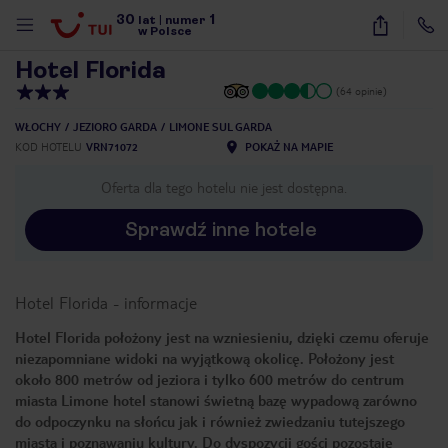
30
1
1
/
25
lat
|
numer
w Polsce
Hotel Florida
(64 opinie)
WŁOCHY
JEZIORO GARDA
LIMONE SUL GARDA
KOD HOTELU
VRN71072
POKAŻ NA MAPIE
Oferta dla tego hotelu nie jest dostępna.
Sprawdź inne hotele
Hotel Florida
-
informacje
Hotel Florida położony jest na wzniesieniu, dzięki czemu oferuje
niezapomniane widoki na wyjątkową okolicę. Położony jest
około 800 metrów od jeziora i tylko 600 metrów do centrum
miasta Limone hotel stanowi świetną bazę wypadową zarówno
do odpoczynku na słońcu jak i również zwiedzaniu tutejszego
nute
miasta i poznawaniu kultury. Do dyspozycji gości pozostaje