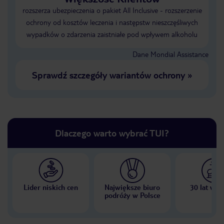
rozszerza ubezpieczenia o pakiet All Inclusive - rozszerzenie
ochrony od kosztów leczenia i następstw nieszczęśliwych
wypadków o zdarzenia zaistniałe pod wpływem alkoholu
Dane Mondial Assistance
Sprawdź szczegóły wariantów ochrony
»
Dlaczego warto wybrać TUI?
Lider niskich cen
Największe biuro
30 lat w P
podróży w Polsce