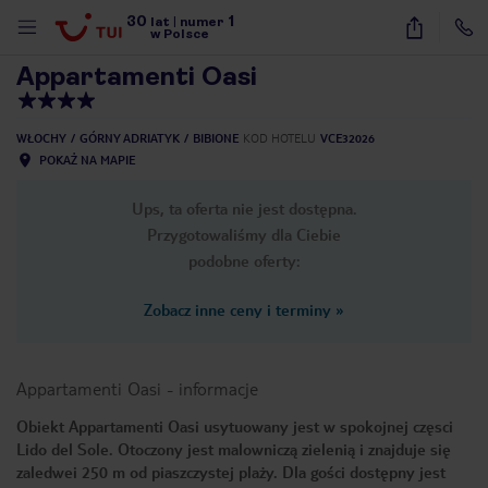
30
1
1
/
19
lat
|
numer
w Polsce
Appartamenti Oasi
WŁOCHY
GÓRNY ADRIATYK
BIBIONE
KOD HOTELU
VCE32026
POKAŻ NA MAPIE
Ups, ta oferta nie jest dostępna.
Przygotowaliśmy dla Ciebie
podobne oferty:
Zobacz inne ceny i terminy
»
Appartamenti Oasi
-
informacje
Obiekt Appartamenti Oasi usytuowany jest w spokojnej częsci
Lido del Sole. Otoczony jest malowniczą zielenią i znajduje się
nute
zaledwei 250 m od piaszczystej plaży. Dla gości dostępny jest