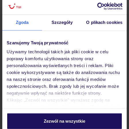
Lider niskich cen
Największe biuro
30 lat w P
podróży w Polsce
Zgoda
Szczegóły
O plikach cookies
Szanujemy Twoją prywatność
Hotel
Używamy technologii takich jak pliki cookie w celu
poprawy komfortu użytkowania strony oraz
Pokoje
personalizowania wyświetlanych treści i reklam. Pliki
cookie wykorzystywane są także do analizowania ruchu
na naszej stronie oraz oferowania funkcji mediów
społecznościowych. Brak zgody lub jej wycofanie może
Wyżywienie
negatywnie wpłynąć na niektóre funkcje strony.
Klikając „Zezwól na wszystkie” wyrażasz zgodę na
umieszczenie wszystkich plików cookie. Możesz jednak
Atrakcje
personalizować swój wybór wchodząc w zakładkę
„Szczegóły”
Zezwól na wszystkie
Szczegółowe informacje o plikach cookie znajdziesz