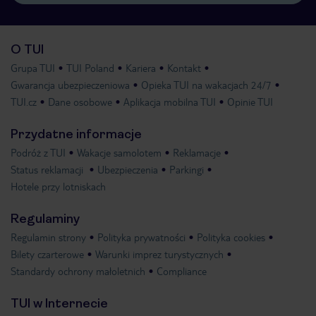
O TUI
Grupa TUI
TUI Poland
Kariera
Kontakt
Gwarancja ubezpieczeniowa
Opieka TUI na wakacjach 24/7
TUI.cz
Dane osobowe
Aplikacja mobilna TUI
Opinie TUI
Przydatne informacje
Podróż z TUI
Wakacje samolotem
Reklamacje
Status reklamacji
Ubezpieczenia
Parkingi
Hotele przy lotniskach
Regulaminy
Regulamin strony
Polityka prywatności
Polityka cookies
Bilety czarterowe
Warunki imprez turystycznych
Standardy ochrony małoletnich
Compliance
TUI w Internecie