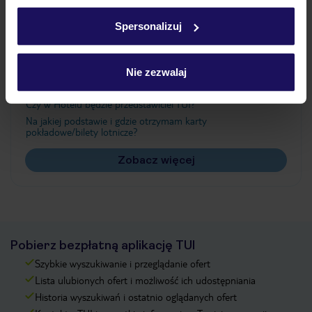
Ważne informacje
w
polityce plików cookies
oraz
polityce prywatności
.
Spersonalizuj
Często zadawane pytania
Nie zezwalaj
Jak zmienić uczestników/osobę zgłaszającą?
Czy w Hotelu będzie przedstawiciel TUI?
Na jakiej podstawie i gdzie otrzymam karty
pokładowe/bilety lotnicze?
Zobacz więcej
Pobierz bezpłatną aplikację TUI
Szybkie wyszukiwanie i przeglądanie ofert
Lista ulubionych ofert i możliwość ich udostępniania
Historia wyszukiwań i ostatnio oglądanych ofert