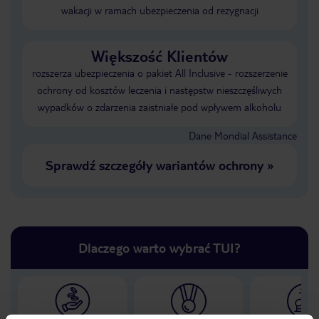
wakacji w ramach ubezpieczenia od rezygnacji
Większość Klientów
rozszerza ubezpieczenia o pakiet All Inclusive - rozszerzenie
ochrony od kosztów leczenia i następstw nieszczęśliwych
wypadków o zdarzenia zaistniałe pod wpływem alkoholu
Dane Mondial Assistance
Sprawdź szczegóły wariantów ochrony
»
Dlaczego warto wybrać TUI?