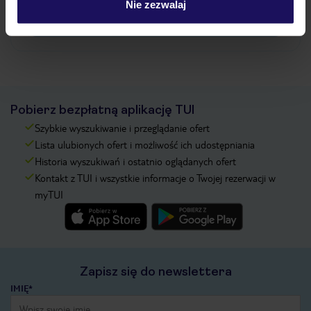
Nie zezwalaj
Zobacz więcej
Pobierz bezpłatną aplikację TUI
Szybkie wyszukiwanie i przeglądanie ofert
Lista ulubionych ofert i możliwość ich udostępniania
Historia wyszukiwań i ostatnio oglądanych ofert
Kontakt z TUI i wszystkie informacje o Twojej rezerwacji w
myTUI
Zapisz się do newslettera
IMIĘ*