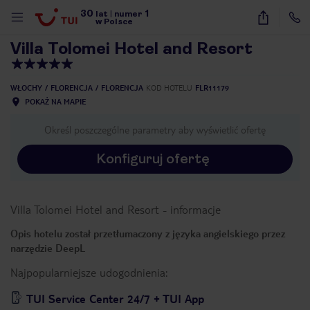
30
1
1
/
31
lat
|
numer
w Polsce
Villa Tolomei Hotel and Resort
WŁOCHY
FLORENCJA
FLORENCJA
KOD HOTELU
FLR11179
POKAŻ NA MAPIE
Określ poszczególne parametry aby wyświetlić ofertę
Konfiguruj ofertę
Villa Tolomei Hotel and Resort
-
informacje
Opis hotelu został przetłumaczony z języka angielskiego przez
narzędzie DeepL
Najpopularniejsze udogodnienia:
nute
TUI Service Center 24/7 + TUI App