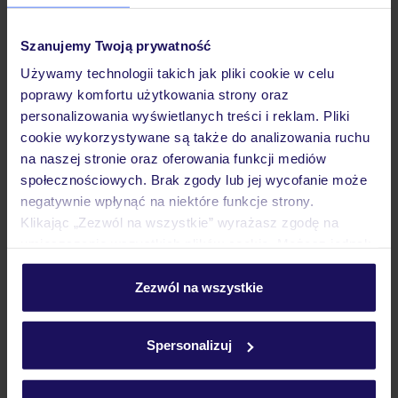
Pokoje
Szanujemy Twoją prywatność
Używamy technologii takich jak pliki cookie w celu
poprawy komfortu użytkowania strony oraz
Wyżywienie
personalizowania wyświetlanych treści i reklam. Pliki
cookie wykorzystywane są także do analizowania ruchu
na naszej stronie oraz oferowania funkcji mediów
Atrakcje
społecznościowych. Brak zgody lub jej wycofanie może
negatywnie wpłynąć na niektóre funkcje strony.
Klikając „Zezwól na wszystkie” wyrażasz zgodę na
Ważne informacje
umieszczenie wszystkich plików cookie. Możesz jednak
personalizować swój wybór wchodząc w zakładkę
„Szczegóły”
Zezwól na wszystkie
Często zadawane pytania
Szczegółowe informacje o plikach cookie znajdziesz
w
polityce plików cookies
oraz
polityce prywatności
.
Jak zmienić uczestników/osobę zgłaszającą?
Spersonalizuj
Czy w Hotelu będzie przedstawiciel TUI?
Na jakiej podstawie i gdzie otrzymam karty
pokładowe/bilety lotnicze?