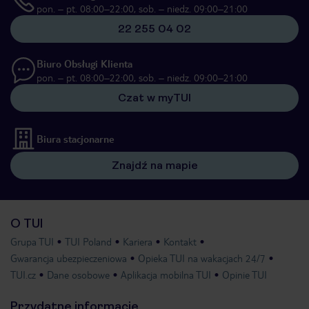
pon. – pt. 08:00–22:00, sob. – niedz. 09:00–21:00
22 255 04 02
Biuro Obsługi Klienta
pon. – pt. 08:00–22:00, sob. – niedz. 09:00–21:00
Czat w myTUI
Biura stacjonarne
Znajdź na mapie
O TUI
Grupa TUI
TUI Poland
Kariera
Kontakt
Gwarancja ubezpieczeniowa
Opieka TUI na wakacjach 24/7
TUI.cz
Dane osobowe
Aplikacja mobilna TUI
Opinie TUI
Przydatne informacje