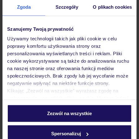
Zgoda
Szczegóły
O plikach cookies
Hotel
Szanujemy Twoją prywatność
Pokoje
Używamy technologii takich jak pliki cookie w celu
poprawy komfortu użytkowania strony oraz
personalizowania wyświetlanych treści i reklam. Pliki
Wyżywienie
cookie wykorzystywane są także do analizowania ruchu
na naszej stronie oraz oferowania funkcji mediów
społecznościowych. Brak zgody lub jej wycofanie może
Atrakcje
negatywnie wpłynąć na niektóre funkcje strony.
Klikając „Zezwól na wszystkie” wyrażasz zgodę na
umieszczenie wszystkich plików cookie. Możesz jednak
Ważne informacje
personalizować swój wybór wchodząc w zakładkę
„Szczegóły”
Zezwól na wszystkie
Szczegółowe informacje o plikach cookie znajdziesz
w
polityce plików cookies
oraz
polityce prywatności
.
Często zadawane pytania
Spersonalizuj