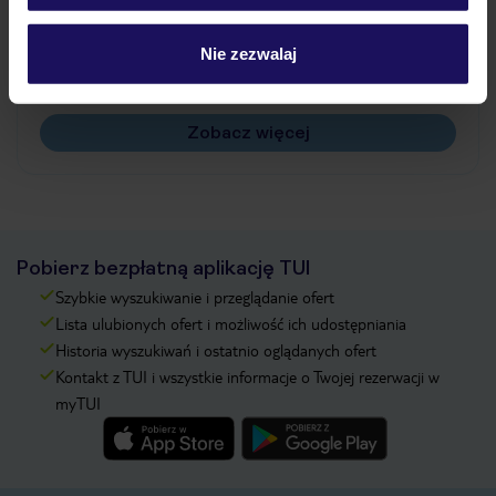
Jak zmienić uczestników/osobę zgłaszającą?
Czy w Hotelu będzie przedstawiciel TUI?
Nie zezwalaj
Na jakiej podstawie i gdzie otrzymam karty
pokładowe/bilety lotnicze?
Zobacz więcej
Pobierz bezpłatną aplikację TUI
Szybkie wyszukiwanie i przeglądanie ofert
Lista ulubionych ofert i możliwość ich udostępniania
Historia wyszukiwań i ostatnio oglądanych ofert
Kontakt z TUI i wszystkie informacje o Twojej rezerwacji w
myTUI