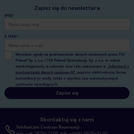
Zapisz się do newslettera
IMIĘ*
E-MAIL*
Wyrażam zgodę na przetwarzanie danych osobowych przez TUI
Poland Sp. z o.o. i TUI Poland Dystrybucja Sp. z o.o. w celach
marketingowych, w zakresie oraz celu wskazanym w
„Informacji o
przetwarzaniu danych osobowych”
, poprzez elektroniczną formę
komunikacji (e-mail), także z użyciem tzw. automatycznych
systemów wywołujących.
Zapisz się
Skontaktuj się z nami
Telefoniczne Centrum Rezerwacji
pon. – pt. 08:00–22:00, sob. – niedz. 09:00–21:00