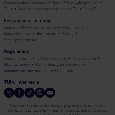
Gwarancja ubezpieczeniowa
Opieka TUI na wakacjach 24/7
TUI.cz
Dane osobowe
Aplikacja mobilna TUI
Opinie TUI
Przydatne informacje
Podróż z TUI
Wakacje samolotem
Reklamacje
Status reklamacji
Ubezpieczenia
Parkingi
Hotele przy lotniskach
Regulaminy
Regulamin strony
Polityka prywatności
Polityka cookies
Bilety czarterowe
Warunki imprez turystycznych
Standardy ochrony małoletnich
Compliance
TUI w Internecie
Prezentowane na stronie internetowej tui.pl ogłoszenia, reklamy, cenniki i
informacje nie stanowią oferty w rozumieniu przepisów Kodeksu Cywilnego.