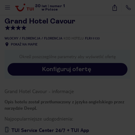
30
1
1
/
40
lat
|
numer
w Polsce
Grand Hotel Cavour
WŁOCHY
FLORENCJA
FLORENCJA
KOD HOTELU
FLR11133
POKAŻ NA MAPIE
Określ poszczególne parametry aby wyświetlić ofertę
Konfiguruj ofertę
Grand Hotel Cavour
-
informacje
Opis hotelu został przetłumaczony z języka angielskiego przez
narzędzie DeepL
Najpopularniejsze udogodnienia:
nute
TUI Service Center 24/7 + TUI App