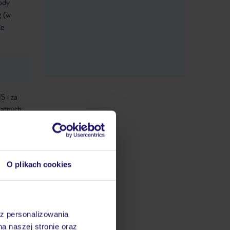
ody
g (w
le
S i za
datnych
ować
steśmy
ku w
O plikach cookies
ego
atek
az personalizowania
na naszej stronie oraz