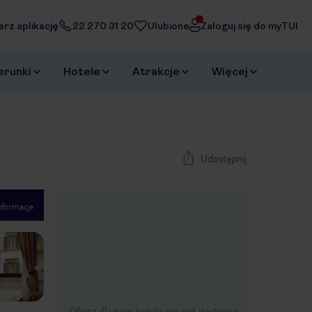
erz aplikację
22 270 31 20
Ulubione
Zaloguj się do myTUI
erunki
Hotele
Atrakcje
Więcej
Udostępnij
nformacje
1
/
40
Next slide
Oferta dla tego hotelu nie jest dostępna.