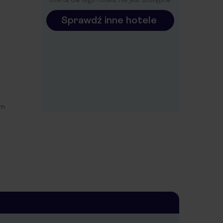
Sprawdź inne hotele
ym