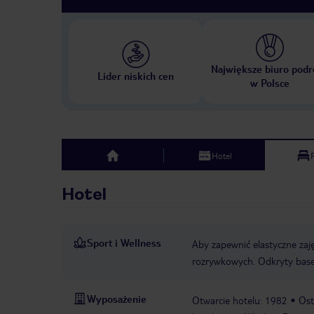
Największe biuro podr
Lider niskich cen
w Polsce
Hotel
top
Hotel
Sport i Wellness
Aby zapewnić elastyczne zaję
rozrywkowych. Odkryty base
Wyposażenie
Otwarcie hotelu: 1982
Ost