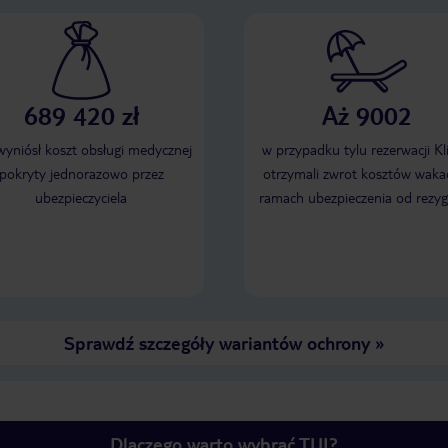
689 420 zł
Aż 9002
 wyniósł koszt obsługi medycznej
w przypadku tylu rezerwacji Kl
pokryty jednorazowo przez
otrzymali zwrot kosztów wakac
ubezpieczyciela
ramach ubezpieczenia od rezyg
Sprawdź szczegóły wariantów ochrony
»
Dlaczego warto wybrać TUI?