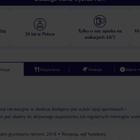
óży
Tylko u nas opieka na
10
30 lat w Polsce
wakacjach 24/7
Pokoje
Wyżywienie
Atrakcje
Ważne i
cia rekreacyjne, w obiekcie dostępny jest wybór opcji sportowych i
n jest idealny do aktywnego wypoczynku lub regularnych treningów wod
atni gruntowny remont: 2018
Recepcja, sejf hotelowy: