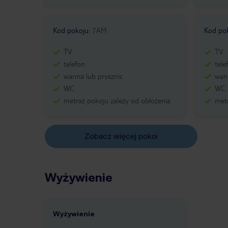
Kod pokoju
:
7AM
Kod po
TV
TV
telefon
tele
wanna lub prysznic
wann
WC
WC
metraż pokoju zależy od obłożenia
metr
Zobacz więcej pokoi
Wyżywienie
Wyżywienie