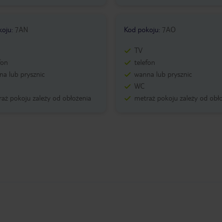
koju
:
7AN
Kod pokoju
:
7AO
TV
fon
telefon
a lub prysznic
wanna lub prysznic
WC
aż pokoju zależy od obłożenia
metraż pokoju zależy od obł