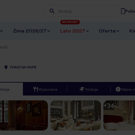
Pobi
Wpisz frazę, której szukasz
NOWOŚĆ
Zima 2026/27
Lato 2027
Oferta
Ki
iuoli
POKAŻ NA MAPIE
Pokoje
Wyżywienie
Atrakcje
Ważne i
+
34