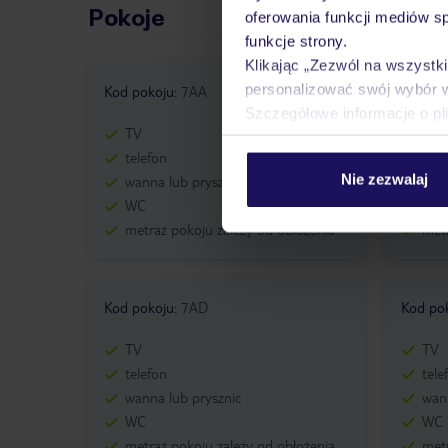
Pokoje
oferowania funkcji mediów s
funkcje strony.
Klikając „Zezwól na wszystk
personalizować swój wybór 
Kod pokoju
:
7AA
Kod po
Szczegółowe informacje o pl
TV
TV
telefon
tele
Nie zezwalaj
wanna lub prysznic
wann
WC
WC
metraż pokoju zależy od obłożenia
metr
Kod pokoju
:
7AD
Kod po
TV
TV
telefon
tele
wanna lub prysznic
wann
WC
WC
metraż pokoju zależy od obłożenia
metr