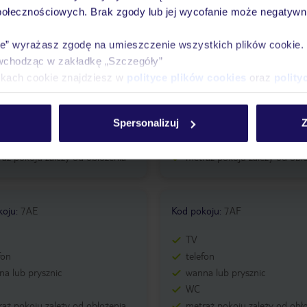
połecznościowych. Brak zgody lub jej wycofanie może negatywni
ie” wyrażasz zgodę na umieszczenie wszystkich plików cookie
wchodząc w zakładkę „Szczegóły”
koju
:
7AB
Kod pokoju
:
7AC
ikach cookie znajdziesz w
polityce plików cookies
oraz
polity
TV
fon
telefon
Spersonalizuj
Z
a lub prysznic
wanna lub prysznic
WC
aż pokoju zależy od obłożenia
metraż pokoju zależy od obł
koju
:
7AE
Kod pokoju
:
7AF
TV
fon
telefon
a lub prysznic
wanna lub prysznic
WC
aż pokoju zależy od obłożenia
metraż pokoju zależy od obł