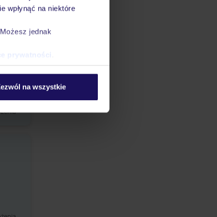
e wpłynąć na niektóre
. Możesz jednak
ce prywatności
.
ezwól na wszystkie
ożenia
ożenia