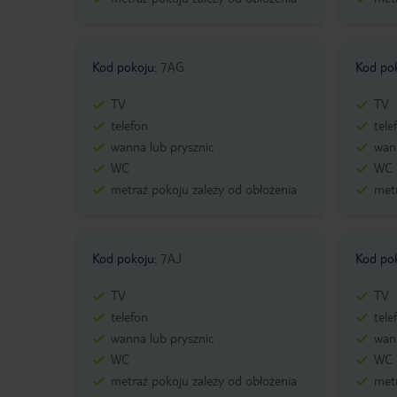
Kod pokoju
:
7AG
Kod po
TV
TV
telefon
tele
wanna lub prysznic
wann
WC
WC
metraż pokoju zależy od obłożenia
metr
Kod pokoju
:
7AJ
Kod po
TV
TV
telefon
tele
wanna lub prysznic
wann
WC
WC
metraż pokoju zależy od obłożenia
metr