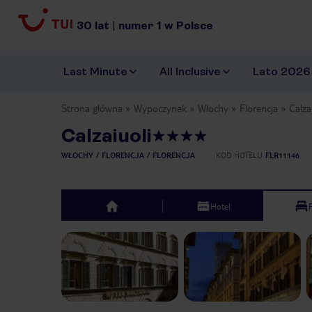
30
lat
|
numer
1
w Polsce
Last Minute
All Inclusive
Lato 2026
Strona główna
Wypoczynek
Włochy
Florencja
Calza
Calzaiuoli
WŁOCHY
FLORENCJA
FLORENCJA
KOD HOTELU
FLR11146
Hotel
top
Previous slide