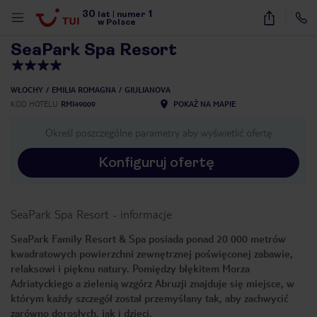
30
1
1
/
12
lat
|
numer
w Polsce
SeaPark Spa Resort
WŁOCHY
EMILIA ROMAGNA
GIULIANOVA
KOD HOTELU
RMI49009
POKAŻ NA MAPIE
Określ poszczególne parametry aby wyświetlić ofertę
Konfiguruj ofertę
SeaPark Spa Resort
-
informacje
SeaPark Family Resort & Spa posiada ponad 20 000 metrów
kwadratowych powierzchni zewnętrznej poświęconej zabawie,
relaksowi i pięknu natury. Pomiędzy błękitem Morza
Adriatyckiego a zielenią wzgórz Abruzji znajduje się miejsce, w
którym każdy szczegół został przemyślany tak, aby zachwycić
nute
zarówno dorosłych, jak i dzieci.