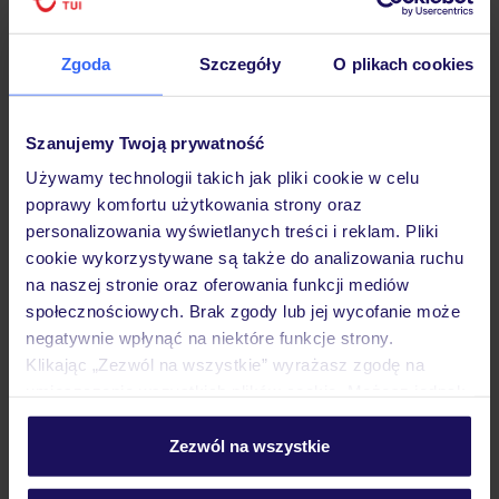
Zgoda
Szczegóły
O plikach cookies
Hotel
Szanujemy Twoją prywatność
Używamy technologii takich jak pliki cookie w celu
poprawy komfortu użytkowania strony oraz
Pokoje
personalizowania wyświetlanych treści i reklam. Pliki
cookie wykorzystywane są także do analizowania ruchu
na naszej stronie oraz oferowania funkcji mediów
Wyżywienie
społecznościowych. Brak zgody lub jej wycofanie może
negatywnie wpłynąć na niektóre funkcje strony.
Klikając „Zezwól na wszystkie” wyrażasz zgodę na
Atrakcje
umieszczenie wszystkich plików cookie. Możesz jednak
personalizować swój wybór wchodząc w zakładkę
„Szczegóły”
Zezwól na wszystkie
Ważne informacje
Szczegółowe informacje o plikach cookie znajdziesz
w
polityce plików cookies
oraz
polityce prywatności
.