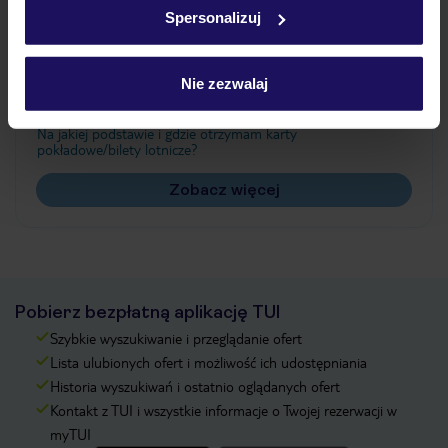
Spersonalizuj
Często zadawane pytania
Nie zezwalaj
Jak zmienić uczestników/osobę zgłaszającą?
Czy w Hotelu będzie przedstawiciel TUI?
Na jakiej podstawie i gdzie otrzymam karty
pokładowe/bilety lotnicze?
Zobacz więcej
Pobierz bezpłatną aplikację TUI
Szybkie wyszukiwanie i przeglądanie ofert
Lista ulubionych ofert i możliwość ich udostępniania
Historia wyszukiwań i ostatnio oglądanych ofert
Kontakt z TUI i wszystkie informacje o Twojej rezerwacji w
myTUI