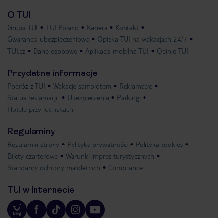
O TUI
Grupa TUI
TUI Poland
Kariera
Kontakt
Gwarancja ubezpieczeniowa
Opieka TUI na wakacjach 24/7
TUI.cz
Dane osobowe
Aplikacja mobilna TUI
Opinie TUI
Przydatne informacje
Podróż z TUI
Wakacje samolotem
Reklamacje
Status reklamacji
Ubezpieczenia
Parkingi
Hotele przy lotniskach
Regulaminy
Regulamin strony
Polityka prywatności
Polityka cookies
Bilety czarterowe
Warunki imprez turystycznych
Standardy ochrony małoletnich
Compliance
TUI w Internecie