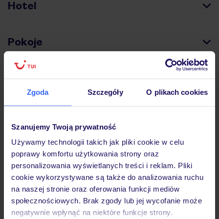
Hotel
Pokoje
Wyżywienie
Zgoda
Szczegóły
O plikach cookies
Atrakcje
Szanujemy Twoją prywatność
Używamy technologii takich jak pliki cookie w celu
Ważne informacje
poprawy komfortu użytkowania strony oraz
personalizowania wyświetlanych treści i reklam. Pliki
cookie wykorzystywane są także do analizowania ruchu
na naszej stronie oraz oferowania funkcji mediów
Często zadawane pytania
społecznościowych. Brak zgody lub jej wycofanie może
Jak zmienić uczestników/osobę zgłaszającą?
negatywnie wpłynąć na niektóre funkcje strony.