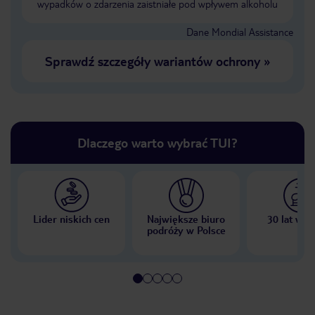
wypadków o zdarzenia zaistniałe pod wpływem alkoholu
Dane Mondial Assistance
Sprawdź szczegóły wariantów ochrony
»
Dlaczego warto wybrać TUI?
Lider niskich cen
Największe biuro
30 lat w P
podróży w Polsce