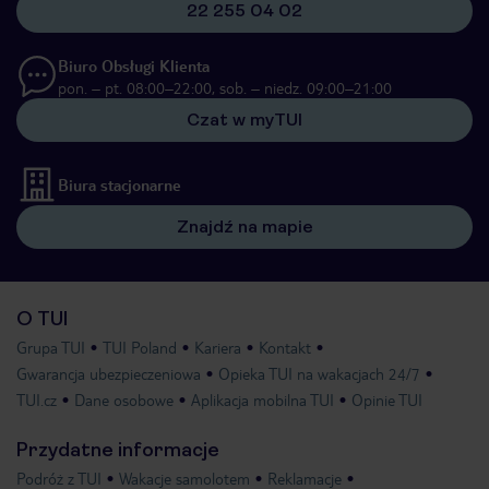
22 255 04 02
Biuro Obsługi Klienta
pon. – pt. 08:00–22:00, sob. – niedz. 09:00–21:00
Czat w myTUI
Biura stacjonarne
Znajdź na mapie
O TUI
Grupa TUI
TUI Poland
Kariera
Kontakt
Gwarancja ubezpieczeniowa
Opieka TUI na wakacjach 24/7
TUI.cz
Dane osobowe
Aplikacja mobilna TUI
Opinie TUI
Przydatne informacje
Podróż z TUI
Wakacje samolotem
Reklamacje