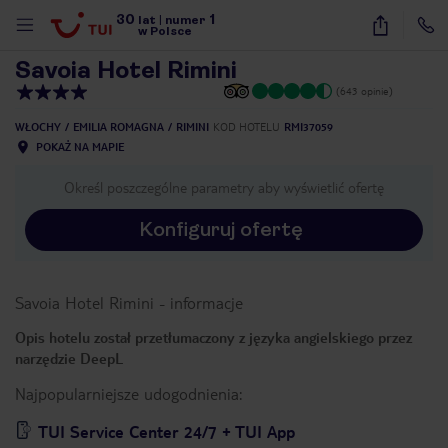
30
1
1
/
46
lat
|
numer
w Polsce
Savoia Hotel Rimini
(643 opinie)
WŁOCHY
EMILIA ROMAGNA
RIMINI
KOD HOTELU
RMI37059
POKAŻ NA MAPIE
Określ poszczególne parametry aby wyświetlić ofertę
Konfiguruj ofertę
Savoia Hotel Rimini
-
informacje
Opis hotelu został przetłumaczony z języka angielskiego przez
narzędzie DeepL
Najpopularniejsze udogodnienia:
nute
TUI Service Center 24/7 + TUI App