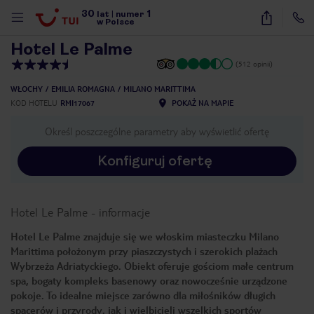
30
1
1
/
38
lat
|
numer
w Polsce
Hotel Le Palme
(512 opinii)
WŁOCHY
EMILIA ROMAGNA
MILANO MARITTIMA
KOD HOTELU
RMI17067
POKAŻ NA MAPIE
Określ poszczególne parametry aby wyświetlić ofertę
Konfiguruj ofertę
Hotel Le Palme
-
informacje
Hotel Le Palme znajduje się we włoskim miasteczku Milano
Marittima położonym przy piaszczystych i szerokich plażach
Wybrzeża Adriatyckiego. Obiekt oferuje gościom małe centrum
spa, bogaty kompleks basenowy oraz nowocześnie urządzone
pokoje. To idealne miejsce zarówno dla miłośników długich
nute
spacerów i przyrody, jak i wielbicieli wszelkich sportów