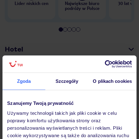
Lider niskich cen
Największe biuro
30 lat w P
podróży w Polsce
Hotel
Pokoje
Zgoda
Szczegóły
O plikach cookies
Wyżywienie
Szanujemy Twoją prywatność
Używamy technologii takich jak pliki cookie w celu
Atrakcje
poprawy komfortu użytkowania strony oraz
personalizowania wyświetlanych treści i reklam. Pliki
cookie wykorzystywane są także do analizowania ruchu