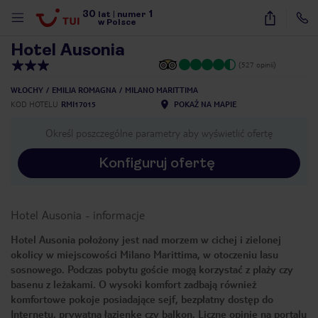
30
1
1
/
16
lat
|
numer
w Polsce
Hotel Ausonia
(527 opinii)
WŁOCHY
EMILIA ROMAGNA
MILANO MARITTIMA
KOD HOTELU
RMI17015
POKAŻ NA MAPIE
Określ poszczególne parametry aby wyświetlić ofertę
Konfiguruj ofertę
Hotel Ausonia
-
informacje
Hotel Ausonia położony jest nad morzem w cichej i zielonej
okolicy w miejscowości Milano Marittima, w otoczeniu lasu
sosnowego. Podczas pobytu goście mogą korzystać z plaży czy
basenu z leżakami. O wysoki komfort zadbają również
komfortowe pokoje posiadające sejf, bezpłatny dostęp do
nute
Internetu, prywatną łazienkę czy balkon. Liczne opinie na portalu