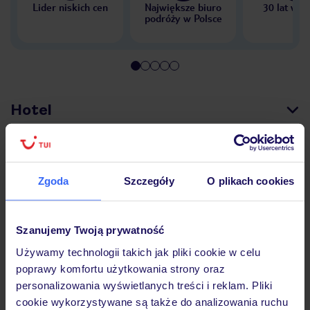
Lider niskich cen
Największe biuro
30 lat w P
podróży w Polsce
Hotel
Pokoje
Zgoda
Szczegóły
O plikach cookies
Wyżywienie
Szanujemy Twoją prywatność
Używamy technologii takich jak pliki cookie w celu
Atrakcje
poprawy komfortu użytkowania strony oraz
personalizowania wyświetlanych treści i reklam. Pliki
cookie wykorzystywane są także do analizowania ruchu