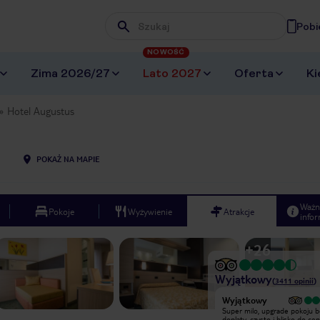
Pobi
Wpisz frazę, której szukasz
NOWOŚĆ
Zima 2026/27
Lato 2027
Oferta
Ki
Hotel Augustus
POKAŻ NA MAPIE
Ważn
Pokoje
Wyżywienie
Atrakcje
infor
+
26
Wyjątkowy
(
3411
opinii
)
Wyjątkowy
Wyjątkowy
Lokalizacja fantastyczna! Pokoje
Super milo, upgrade pokoju b
przestronne, czyste. Śniadania
doplaty, czysto i blisko do c