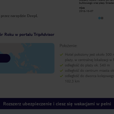
bardzo obfite ☺ Bardzo miła
butikowego oraz plazy. Sniada
obsługa ☺ podczas wymedlowania
5 gwiazdek, na wyjazd po bute
WR O
rrjus
każdy otrzymał butelkę wody na
wody. Cicho I spokojnie. Pole
2016-07-26
2016-10-07
podróż...bardzo miły akcent
Zaluzje zamykane przyciskiem 
o przez narzędzie DeepL
Zdecydowanie tu wrócę!
r Roku w portalu TripAdvisor
Położenie:
Hotel położony jest około 300
plaży, w centralnej lokalizacji w 
odległość do plaży ok. 540 m
odległość do centrum miasta o
odległość do dworca kolejowego
102,3 km
Rozszerz ubezpieczenie i ciesz się wakacjami w pełni