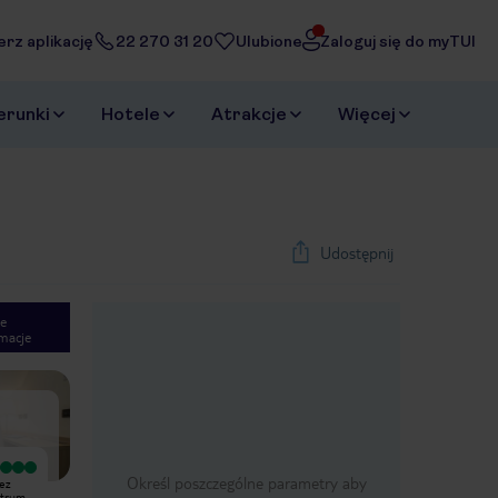
erz aplikację
22 270 31 20
Ulubione
Zaloguj się do myTUI
erunki
Hotele
Atrakcje
Więcej
Udostępnij
e
macje
1
/
32
Next slide
Wyjątkowy
Wyjątkowy
Określ poszczególne parametry aby
ez
Lokalizacja fantastyczna! Pokoje
Super milo, upgrade pokoju bez
entrum
przestronne, czyste. Śniadania
doplaty, czysto i blisko do centrum