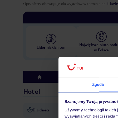
Opis oferty obowiązuje dla wyjazdów w terminie
od
1 kwie
Największe biuro podr
Lider niskich cen
w Polsce
Hotel
Opinie
top
Zgoda
Hotel
Szanujemy Twoją prywatno
Dla dzieci
Używamy technologii takich 
Basen dla dzieci
Plac zaba
wyświetlanych treści i rekla