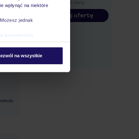
wyświetlić ofertę
e wpłynąć na niektóre
ąpiel.
Konfiguruj ofertę
rzytulny
. Możesz jednak
rasie
 oferuje
ce prywatności
.
ony
saże i
ezwól na wszystkie
metody