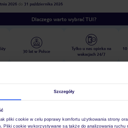
tnia 2026
do
31 października 2026
Dlaczego warto wybrać TUI?
óży
Tylko u nas opieka na
10
30 lat w Polsce
wakacjach 24/7
Ważn
Pokoje
Wyżywienie
Atrakcje
infor
Szczegóły
ść
jak pliki cookie w celu poprawy komfortu użytkowania strony or
w
m. Pliki cookie wykorzystywane są także do analizowania ruchu 