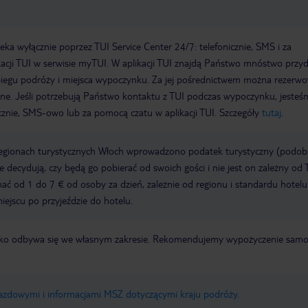
a wyłącznie poprzez TUI Service Center 24/7: telefonicznie, SMS i za
acji TUI w serwisie myTUI. W aplikacji TUI znajdą Państwo mnóstwo przy
biegu podróży i miejsca wypoczynku. Za jej pośrednictwem można rezerw
wne. Jeśli potrzebują Państwo kontaktu z TUI podczas wypoczynku, jeste
icznie, SMS-owo lub za pomocą czatu w aplikacji TUI. Szczegóły
tutaj
.
regionach turystycznych Włoch wprowadzono podatek turystyczny (podo
ze decydują, czy będą go pobierać od swoich gości i nie jest on zależny od 
ć od 1 do 7 € od osoby za dzień, zależnie od regionu i standardu hotelu
miejscu po przyjeździe do hotelu.
otnisko odbywa się we własnym zakresie. Rekomendujemy wypożyczenie sa
jazdowymi i informacjami MSZ dotyczącymi kraju podróży
.