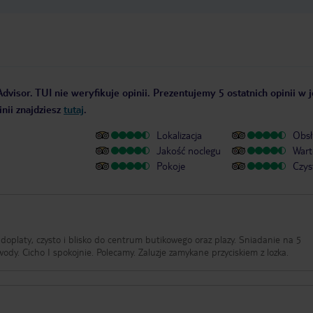
dvisor. TUI nie weryfikuje opinii. Prezentujemy 5 ostatnich opinii w 
nii znajdziesz
tutaj
.
Lokalizacja
Obsł
Jakość noclegu
Wart
Pokoje
Czys
doplaty, czysto i blisko do centrum butikowego oraz plazy. Sniadanie na 5
ody. Cicho I spokojnie. Polecamy. Zaluzje zamykane przyciskiem z lozka.