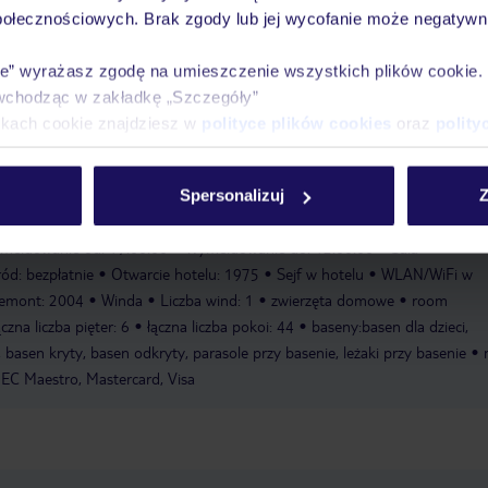
połecznościowych. Brak zgody lub jej wycofanie może negatywni
e i zewnętrzne, również wypełnione słoną wodą, gwarantują przyjemną k
ię również strefa dla dzieci. Orzeźwiające napoje w barze przy basenie i p
ie” wyrażasz zgodę na umieszczenie wszystkich plików cookie
zystkich miłośników wody w najlepszy nastrój. Wakacje można spędzić na ta
wchodząc w zakładkę „Szczegóły”
solami. Dla tych, którzy nie chcą przegapić sportu podczas podróży, hotel
ikach cookie znajdziesz w
polityce plików cookies
oraz
polity
o górskie. Sale fitness są idealnym miejscem na wszechstronny i urozmaic
 udogodnienia odnowy biologicznej, takie jak spa, sauna, łaźnia parowa, ma
rowerów
Sala fitness
Masaże
Liczba saun: 1
Sauna
Whirlpool
Spersonalizuj
Z
meldowanie od: 17:00:00
Wymeldowanie do: 12:00:00
Sala
ód: bezpłatnie
Otwarcie hotelu: 1975
Sejf w hotelu
WLAN/WiFi w
remont: 2004
Winda
Liczba wind: 1
zwierzęta domowe
room
ączna liczba pięter: 6
łączna liczba pokoi: 44
baseny:basen dla dzieci,
asen kryty, basen odkryty, parasole przy basenie, leżaki przy basenie
 EC Maestro, Mastercard, Visa