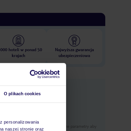
 000 hoteli w ponad 50
Najwyższa gwarancja
krajach
ubezpieczeniowa
e
macje
O plikach cookies
az personalizowania
Określ poszczególne parametry aby
na naszej stronie oraz