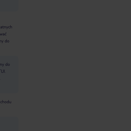
datnych
ować
śmy do
bny do
TUI.
.
mochodu