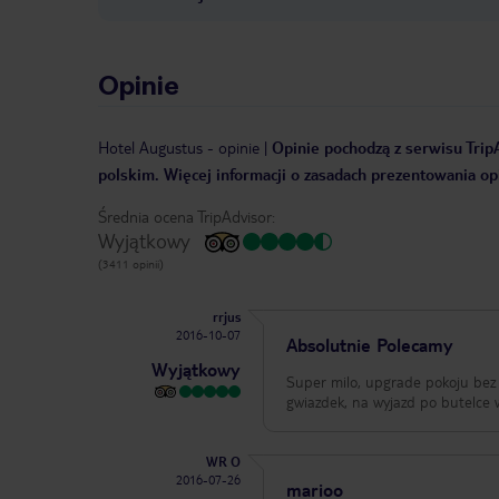
Opinie
Hotel Augustus
-
opinie
|
Opinie pochodzą z serwisu TripA
polskim. Więcej informacji o zasadach prezentowania opi
Średnia ocena TripAdvisor:
Wyjątkowy
(3411 opinii)
rrjus
2016-10-07
Absolutnie Polecamy
Wyjątkowy
Super milo, upgrade pokoju bez 
gwiazdek, na wyjazd po butelce w
WR O
2016-07-26
marioo