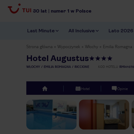
30
lat
|
numer
1
w Polsce
Last Minute
All Inclusive
Lato 2026
Strona główna
Wypoczynek
Włochy
Emilia Romagna
Hotel Augustus
WŁOCHY
EMILIA ROMAGNA
RICCIONE
KOD HOTELU
RMI41070
Hotel
Opinie
top
Previous slide