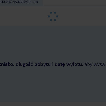
LENDARZ NAJNIŻSZYCH CEN
tnisko
,
długość pobytu
i
datę wylotu
, aby wyświe