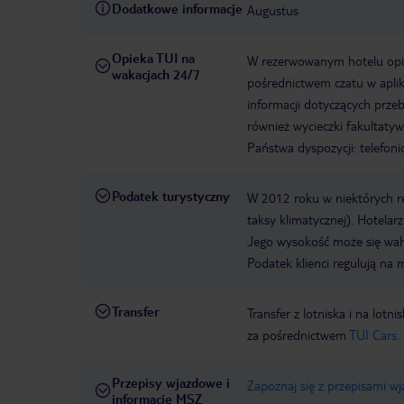
Dodatkowe informacje
Augustus
Opieka TUI na
W rezerwowanym hotelu opiek
wakacjach 24/7
pośrednictwem czatu w aplik
informacji dotyczących prze
również wycieczki fakultaty
Państwa dyspozycji: telefon
Podatek turystyczny
W 2012 roku w niektórych 
taksy klimatycznej). Hotelar
Jego wysokość może się waha
Podatek klienci regulują na 
Transfer
Transfer z lotniska i na l
za pośrednictwem
TUI Cars.
Przepisy wjazdowe i
Zapoznaj się z przepisami w
informacje MSZ