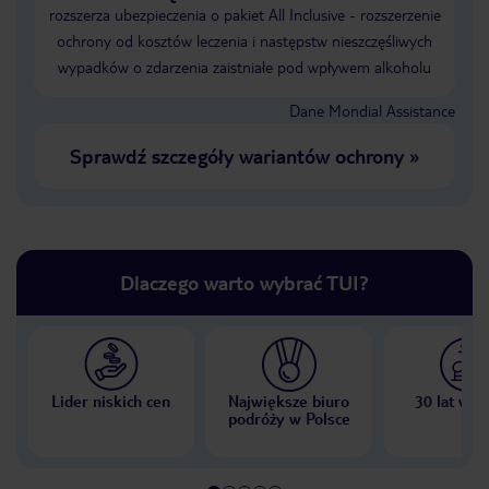
rozszerza ubezpieczenia o pakiet All Inclusive - rozszerzenie
ochrony od kosztów leczenia i następstw nieszczęśliwych
wypadków o zdarzenia zaistniałe pod wpływem alkoholu
Dane Mondial Assistance
Sprawdź szczegóły wariantów ochrony
»
Dlaczego warto wybrać TUI?
Lider niskich cen
Największe biuro
30 lat w P
podróży w Polsce