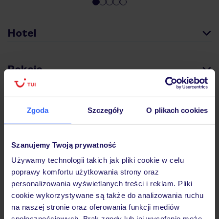
Hotel
Pokoje
Wyżywienie
Zgoda
Szczegóły
O plikach cookies
Atrakcje
Szanujemy Twoją prywatność
Używamy technologii takich jak pliki cookie w celu
poprawy komfortu użytkowania strony oraz
Ważne informacje
personalizowania wyświetlanych treści i reklam. Pliki
cookie wykorzystywane są także do analizowania ruchu
na naszej stronie oraz oferowania funkcji mediów
społecznościowych. Brak zgody lub jej wycofanie może