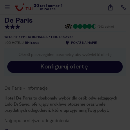
30
1
1
/
13
lat
|
numer
w Polsce
De Paris
(262 opinie)
WŁOCHY
EMILIA ROMAGNA
LIDO DI SAVIO
KOD HOTELU
RMI13038
POKAŻ NA MAPIE
Określ poszczególne parametry aby wyświetlić ofertę
Konfiguruj ofertę
De Paris
-
informacje
Hotel De Paris to doskonały wybór dla osób odwiedzających
Lido Di Savio, oferujący urokliwe otoczenie oraz wiele
przydatnych udogodnień, które uprzyjemnią Twój pobyt.
Najpopularniejsze udogodnienia:
nute