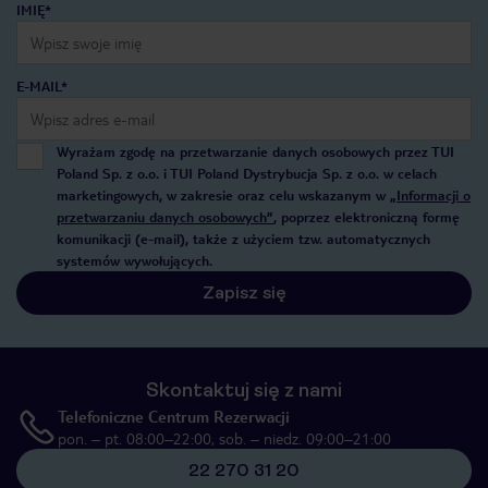
IMIĘ*
E-MAIL*
Wyrażam zgodę na przetwarzanie danych osobowych przez TUI
Poland Sp. z o.o. i TUI Poland Dystrybucja Sp. z o.o. w celach
marketingowych, w zakresie oraz celu wskazanym w
„Informacji o
przetwarzaniu danych osobowych”
, poprzez elektroniczną formę
komunikacji (e-mail), także z użyciem tzw. automatycznych
systemów wywołujących.
Zapisz się
Skontaktuj się z nami
Telefoniczne Centrum Rezerwacji
pon. – pt. 08:00–22:00, sob. – niedz. 09:00–21:00
22 270 31 20