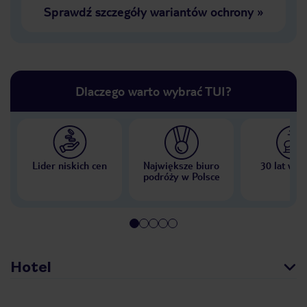
Sprawdź szczegóły wariantów ochrony
»
Dlaczego warto wybrać TUI?
Lider niskich cen
Największe biuro
30 lat w P
podróży w Polsce
Hotel