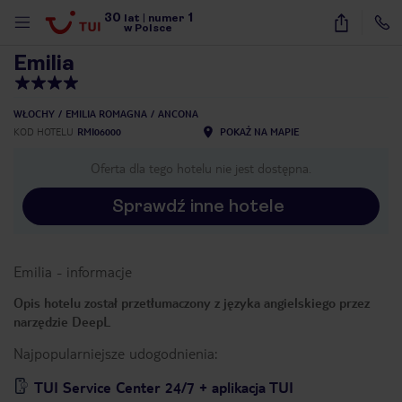
30
1
1
/
23
lat
|
numer
w Polsce
Emilia
WŁOCHY
EMILIA ROMAGNA
ANCONA
KOD HOTELU
RMI06000
POKAŻ NA MAPIE
Oferta dla tego hotelu nie jest dostępna.
Sprawdź inne hotele
Emilia
-
informacje
Opis hotelu został przetłumaczony z języka angielskiego przez
narzędzie DeepL
Najpopularniejsze udogodnienia:
nute
TUI Service Center 24/7 + aplikacja TUI