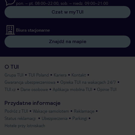
pon. – pt. 08:00–22:00, sob. – niedz. 09:00–21:00
Czat w myTUI
Biura stacjonarne
Znajdź na mapie
O TUI
Grupa TUI
TUI Poland
Kariera
Kontakt
Gwarancja ubezpieczeniowa
Opieka TUI na wakacjach 24/7
TUI.cz
Dane osobowe
Aplikacja mobilna TUI
Opinie TUI
Przydatne informacje
Podróż z TUI
Wakacje samolotem
Reklamacje
Status reklamacji
Ubezpieczenia
Parkingi
Hotele przy lotniskach