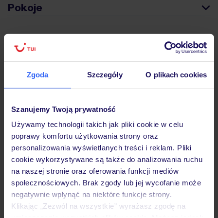
Pokoje
Wyżywienie
Zgoda
Szczegóły
O plikach cookies
Atrakcje
Szanujemy Twoją prywatność
Ważne informacje
Używamy technologii takich jak pliki cookie w celu
poprawy komfortu użytkowania strony oraz
personalizowania wyświetlanych treści i reklam. Pliki
Często zadawane pytania
cookie wykorzystywane są także do analizowania ruchu
na naszej stronie oraz oferowania funkcji mediów
Jak zmienić uczestników/osobę zgłaszającą?
społecznościowych. Brak zgody lub jej wycofanie może
Czy w Hotelu będzie przedstawiciel TUI?
negatywnie wpłynąć na niektóre funkcje strony.
Na jakiej podstawie i gdzie otrzymam karty
pokładowe/bilety lotnicze?
Klikając „Zezwól na wszystkie” wyrażasz zgodę na
umieszczenie wszystkich plików cookie. Możesz jednak