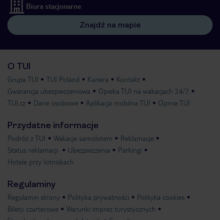
Biura stacjonarne
Znajdź na mapie
O TUI
Grupa TUI
TUI Poland
Kariera
Kontakt
Gwarancja ubezpieczeniowa
Opieka TUI na wakacjach 24/7
TUI.cz
Dane osobowe
Aplikacja mobilna TUI
Opinie TUI
Przydatne informacje
Podróż z TUI
Wakacje samolotem
Reklamacje
Status reklamacji
Ubezpieczenia
Parkingi
Hotele przy lotniskach
Regulaminy
Regulamin strony
Polityka prywatności
Polityka cookies
Bilety czarterowe
Warunki imprez turystycznych