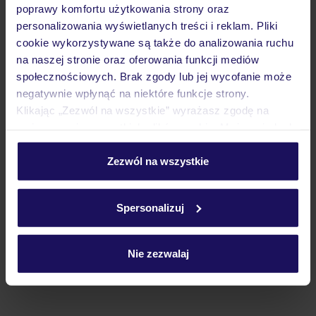
poprawy komfortu użytkowania strony oraz
personalizowania wyświetlanych treści i reklam. Pliki
Atrakcje
cookie wykorzystywane są także do analizowania ruchu
na naszej stronie oraz oferowania funkcji mediów
społecznościowych. Brak zgody lub jej wycofanie może
Ważne informacje
negatywnie wpłynąć na niektóre funkcje strony.
Klikając „Zezwól na wszystkie” wyrażasz zgodę na
umieszczenie wszystkich plików cookie. Możesz jednak
personalizować swój wybór wchodząc w zakładkę
Często zadawane pytania
„Szczegóły”
Zezwól na wszystkie
Szczegółowe informacje o plikach cookie znajdziesz
Jak zmienić uczestników/osobę zgłaszającą?
w
polityce plików cookies
oraz
polityce prywatności
.
Czy w Hotelu będzie przedstawiciel TUI?
Spersonalizuj
Na jakiej podstawie i gdzie otrzymam karty
pokładowe/bilety lotnicze?
Zobacz więcej
Nie zezwalaj