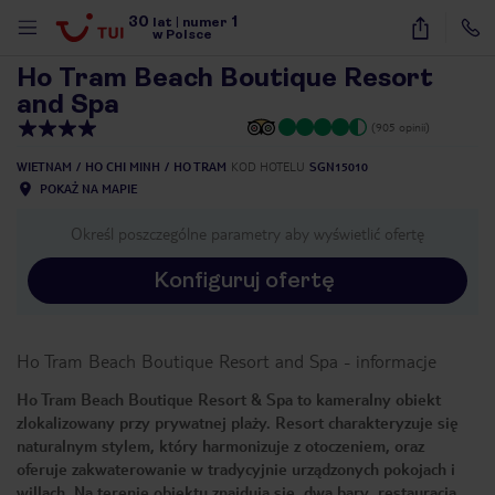
30
1
1
/
39
lat
|
numer
w Polsce
Ho Tram Beach Boutique Resort
and Spa
(905 opinii)
WIETNAM
HO CHI MINH
HO TRAM
KOD HOTELU
SGN15010
POKAŻ NA MAPIE
Określ poszczególne parametry aby wyświetlić ofertę
Konfiguruj ofertę
Ho Tram Beach Boutique Resort and Spa
-
informacje
Ho Tram Beach Boutique Resort & Spa to kameralny obiekt
zlokalizowany przy prywatnej plaży. Resort charakteryzuje się
naturalnym stylem, który harmonizuje z otoczeniem, oraz
nute
oferuje zakwaterowanie w tradycyjnie urządzonych pokojach i
willach. Na terenie obiektu znajdują się dwa bary, restauracja