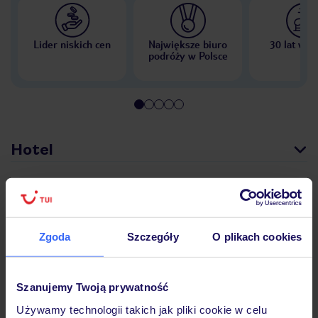
Lider niskich cen
Największe biuro
30 lat w P
podróży w Polsce
Hotel
Opinie
Zgoda
Szczegóły
O plikach cookies
Pokoje
Szanujemy Twoją prywatność
Wyżywienie
Używamy technologii takich jak pliki cookie w celu