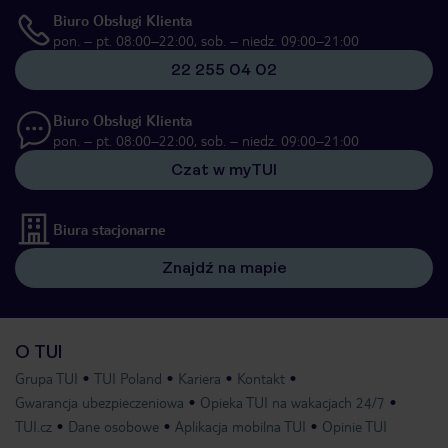
Biuro Obsługi Klienta
pon. – pt. 08:00–22:00, sob. – niedz. 09:00–21:00
22 255 04 02
Biuro Obsługi Klienta
pon. – pt. 08:00–22:00, sob. – niedz. 09:00–21:00
Czat w myTUI
Biura stacjonarne
Znajdź na mapie
O TUI
Grupa TUI
TUI Poland
Kariera
Kontakt
Gwarancja ubezpieczeniowa
Opieka TUI na wakacjach 24/7
TUI.cz
Dane osobowe
Aplikacja mobilna TUI
Opinie TUI