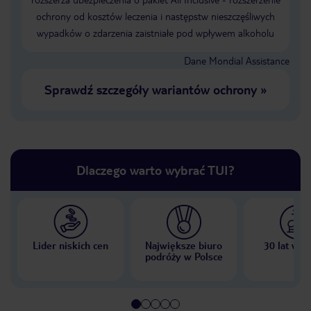
ochrony od kosztów leczenia i następstw nieszczęśliwych
wypadków o zdarzenia zaistniałe pod wpływem alkoholu
Dane Mondial Assistance
Sprawdź szczegóły wariantów ochrony
»
Dlaczego warto wybrać TUI?
Lider niskich cen
Największe biuro
30 lat w P
podróży w Polsce