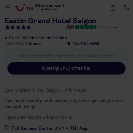
30
1
1
/
27
lat
|
numer
w Polsce
Eastin Grand Hotel Saigon
(1252 opinie)
WIETNAM
HO CHI MINH
HO CHI MINH
KOD HOTELU
SGN10019
POKAŻ NA MAPIE
Określ poszczególne parametry aby wyświetlić ofertę
Konfiguruj ofertę
Eastin Grand Hotel Saigon
-
informacje
Opis hotelu został przetłumaczony z języka angielskiego przez
narzędzie DeepL
Najpopularniejsze udogodnienia:
nute
TUI Service Center 24/7 + TUI App