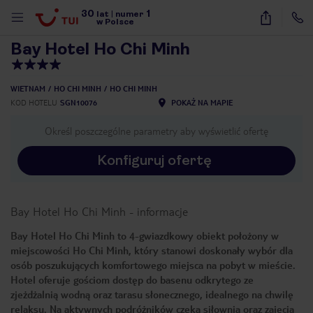
30
1
1
/
33
lat
|
numer
w Polsce
Bay Hotel Ho Chi Minh
WIETNAM
HO CHI MINH
HO CHI MINH
KOD HOTELU
SGN10076
POKAŻ NA MAPIE
Określ poszczególne parametry aby wyświetlić ofertę
Konfiguruj ofertę
Bay Hotel Ho Chi Minh
-
informacje
Bay Hotel Ho Chi Minh to 4-gwiazdkowy obiekt położony w
miejscowości Ho Chi Minh, który stanowi doskonały wybór dla
osób poszukujących komfortowego miejsca na pobyt w mieście.
Hotel oferuje gościom dostęp do basenu odkrytego ze
zjeżdżalnią wodną oraz tarasu słonecznego, idealnego na chwilę
nute
relaksu. Na aktywnych podróżników czeka siłownia oraz zajęcia