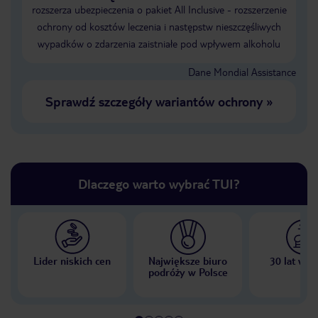
rozszerza ubezpieczenia o pakiet All Inclusive - rozszerzenie
ochrony od kosztów leczenia i następstw nieszczęśliwych
wypadków o zdarzenia zaistniałe pod wpływem alkoholu
Dane Mondial Assistance
Sprawdź szczegóły wariantów ochrony
»
Dlaczego warto wybrać TUI?
Lider niskich cen
Największe biuro
30 lat w P
podróży w Polsce