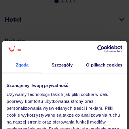
Hotel
Pokoje
Wyżywienie
Zgoda
Szczegóły
O plikach cookies
Atrakcje
Szanujemy Twoją prywatność
Używamy technologii takich jak pliki cookie w celu
poprawy komfortu użytkowania strony oraz
Ważne informacje
personalizowania wyświetlanych treści i reklam. Pliki
cookie wykorzystywane są także do analizowania ruchu
na naszej stronie oraz oferowania funkcji mediów
społecznościowych. Brak zgody lub jej wycofanie może