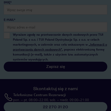
IMIĘ*
E-MAIL*
Wyrażam zgodę na przetwarzanie danych osobowych przez TUI
Poland Sp. z o.o. i TUI Poland Dystrybucja Sp. z o.o. w celach
marketingowych, w zakresie oraz celu wskazanym w
„Informacji o
przetwarzaniu danych osobowych”
, poprzez elektroniczną formę
komunikacji (e-mail), także z użyciem tzw. automatycznych
systemów wywołujących.
Zapisz się
Skontaktuj się z nami
Telefoniczne Centrum Rezerwacji
pon. – pt. 08:00–22:00, sob. – niedz. 09:00–21:00
22 270 31 20