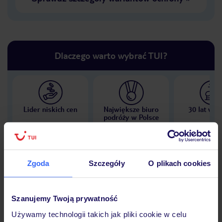
Dlaczego warto wybrać TUI?
Lider niskich cen
Największe biuro
30 lat w P
podróży w Polsce
Zgoda
Szczegóły
O plikach cookies
Hotel
Szanujemy Twoją prywatność
Używamy technologii takich jak pliki cookie w celu
Wyżywienie