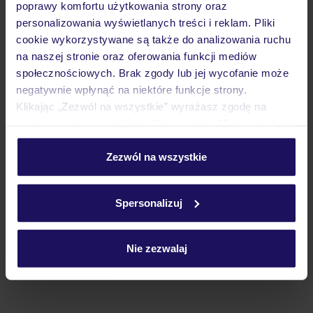
poprawy komfortu użytkowania strony oraz
personalizowania wyświetlanych treści i reklam. Pliki
cookie wykorzystywane są także do analizowania ruchu
Atrakcje
na naszej stronie oraz oferowania funkcji mediów
społecznościowych. Brak zgody lub jej wycofanie może
negatywnie wpłynąć na niektóre funkcje strony.
Ważne informacje
Klikając „Zezwól na wszystkie” wyrażasz zgodę na
umieszczenie wszystkich plików cookie. Możesz jednak
personalizować swój wybór wchodząc w zakładkę
„Szczegóły”
Zezwól na wszystkie
Często zadawane pytania
Szczegółowe informacje o plikach cookie znajdziesz
Jak zmienić uczestników/osobę zgłaszającą?
w
polityce plików cookies
oraz
polityce prywatności
.
Czy w Hotelu będzie przedstawiciel TUI?
Spersonalizuj
Na jakiej podstawie i gdzie otrzymam karty
pokładowe/bilety lotnicze?
Nie zezwalaj
Zobacz więcej