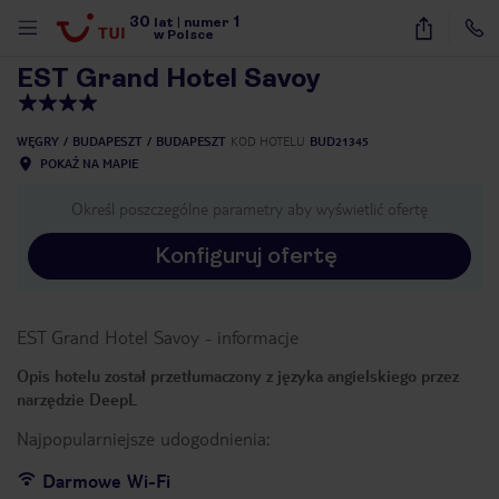
30
1
1
/
12
lat
|
numer
w Polsce
EST Grand Hotel Savoy
WĘGRY
BUDAPESZT
BUDAPESZT
KOD HOTELU
BUD21345
POKAŻ NA MAPIE
Określ poszczególne parametry aby wyświetlić ofertę
Konfiguruj ofertę
EST Grand Hotel Savoy
-
informacje
Opis hotelu został przetłumaczony z języka angielskiego przez
narzędzie DeepL
Najpopularniejsze udogodnienia:
nute
Darmowe Wi-Fi