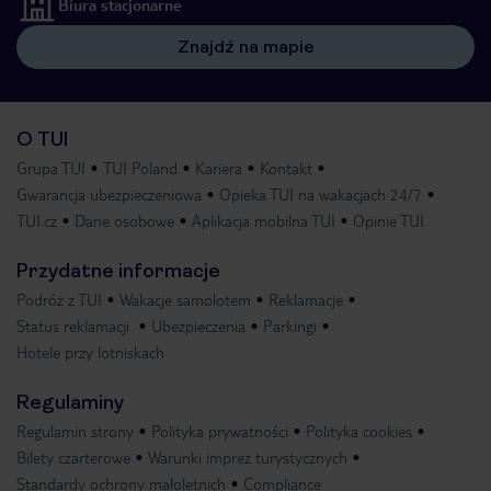
Biura stacjonarne
Znajdź na mapie
O TUI
Grupa TUI
TUI Poland
Kariera
Kontakt
Gwarancja ubezpieczeniowa
Opieka TUI na wakacjach 24/7
TUI.cz
Dane osobowe
Aplikacja mobilna TUI
Opinie TUI
Przydatne informacje
Podróż z TUI
Wakacje samolotem
Reklamacje
Status reklamacji
Ubezpieczenia
Parkingi
Hotele przy lotniskach
Regulaminy
Regulamin strony
Polityka prywatności
Polityka cookies
Bilety czarterowe
Warunki imprez turystycznych
Standardy ochrony małoletnich
Compliance