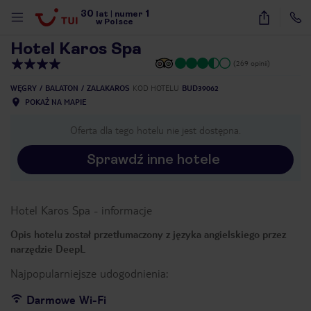
30
1
1
/
9
lat
|
numer
w Polsce
Hotel Karos Spa
(269 opinii)
WĘGRY
BALATON
ZALAKAROS
KOD HOTELU
BUD39062
POKAŻ NA MAPIE
Oferta dla tego hotelu nie jest dostępna.
Sprawdź inne hotele
Hotel Karos Spa
-
informacje
Opis hotelu został przetłumaczony z języka angielskiego przez
narzędzie DeepL
Najpopularniejsze udogodnienia:
nute
Darmowe Wi-Fi