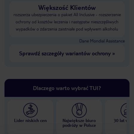
Większość Klientów
rozszerza ubezpieczenia o pakiet All Inclusive - rozszerzenie
ochrony od kosztów leczenia i następstw nieszczęśliwych
wypadków o zdarzenia zaistniałe pod wpływem alkoholu
Dane Mondial Assistance
Sprawdź szczegóły wariantów ochrony
»
Dlaczego warto wybrać TUI?
Lider niskich cen
Największe biuro
30 lat w P
podróży w Polsce