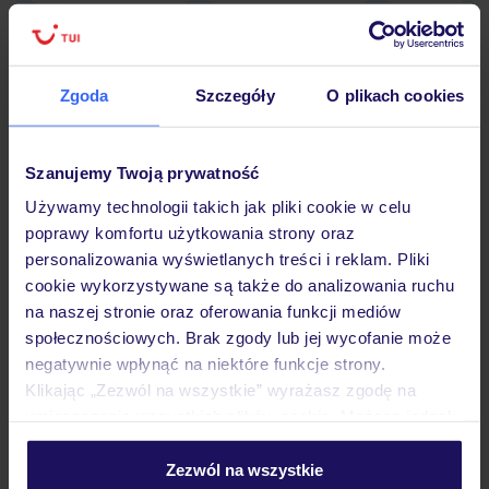
Zgoda
Szczegóły
O plikach cookies
Hotel
Szanujemy Twoją prywatność
Opinie
Używamy technologii takich jak pliki cookie w celu
poprawy komfortu użytkowania strony oraz
personalizowania wyświetlanych treści i reklam. Pliki
Pokoje
cookie wykorzystywane są także do analizowania ruchu
na naszej stronie oraz oferowania funkcji mediów
społecznościowych. Brak zgody lub jej wycofanie może
Wyżywienie
negatywnie wpłynąć na niektóre funkcje strony.
Klikając „Zezwól na wszystkie” wyrażasz zgodę na
umieszczenie wszystkich plików cookie. Możesz jednak
Atrakcje
personalizować swój wybór wchodząc w zakładkę
„Szczegóły”
Zezwól na wszystkie