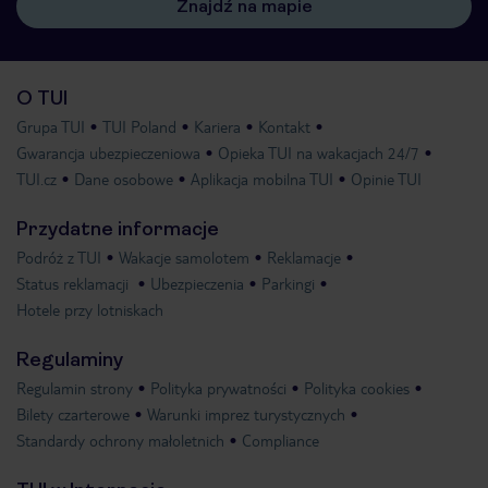
Znajdź na mapie
O TUI
Grupa TUI
TUI Poland
Kariera
Kontakt
Gwarancja ubezpieczeniowa
Opieka TUI na wakacjach 24/7
TUI.cz
Dane osobowe
Aplikacja mobilna TUI
Opinie TUI
Przydatne informacje
Podróż z TUI
Wakacje samolotem
Reklamacje
Status reklamacji
Ubezpieczenia
Parkingi
Hotele przy lotniskach
Regulaminy
Regulamin strony
Polityka prywatności
Polityka cookies
Bilety czarterowe
Warunki imprez turystycznych
Standardy ochrony małoletnich
Compliance